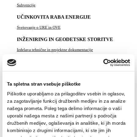
Subvencije
UČINKOVITA RABA ENERGIJE
Svetovanje o URE in OVE
INŽENIRING IN GEODETSKE STORITVE
Izdelava tehnične in projektne dokumentacije
Nadzor nad izvajanjem del
Geodetske storitve
Brezpilotni zrakoplovi
Ta spletna stran vsebuje piškotke
ENERGETIKA V DRUŽBI
Piškotke uporabljamo za prilagoditev vsebin in oglasov,
za zagotavljanje funkcij družbenih medijev in za analize
PLINSKI KOTEL "NA KLJUČ"
našega prometa. Poleg tega delimo informacije o vaši
uporabi našega mesta z našimi partnerji s področja
DELA NA OMREŽJU
družbenih medijev, oglaševanja in analitike, ki jih morda
ZA PODJETJA
kombinirajo z drugimi informacijami, ki ste jim jih