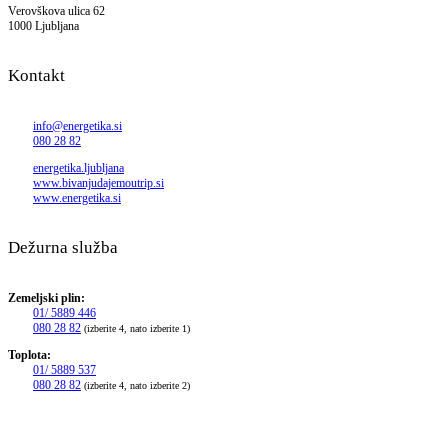
Verovškova ulica 62
1000 Ljubljana
Kontakt
info@energetika.si
080 28 82
energetika.ljubljana
www.bivanjudajemoutrip.si
www.energetika.si
Dežurna služba
Zemeljski plin:
01/ 5889 446
080 28 82
(izberite 4, nato izberite 1)
Toplota:
01/ 5889 537
080 28 82
(izberite 4, nato izberite 2)