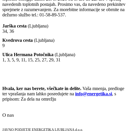
navedenih toplotnih postajah. Prosimo vas, da navedeno prekinitev
sprejmete z razumevanjem. Za morebitne informacije se obrnite na
dežurno službo tel.: 01-58-89-537.
Jarška cesta
(Ljubljana)
34, 36
Kvedrova cesta
(Ljubljana)
9
Ulica Hermana Potočnika
(Ljubljana)
1, 3, 5, 9, 11, 15, 25, 27, 29, 31
Hvala, ker nas berete, všečkate in delite.
Vaša mnenja, predloge
ter vprašanja nam lahko posredujete na
info@energetika.si
, s
pripisom: Za dela na omrežju
O nas
JAVNO PODJETJE ENERGETIKA LJUBLJANA d.o.o.