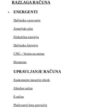
RAZLAGA RAČUNA
ENERGENTI
Daljinsko ogrevanje
Zemeljski plin
Električna energija
Daljinsko hlajenje
CNG – Vozim na metan
Biometan
UPRAVLJANJE RAČUNA
Enakomerni mesečni obrok
Združen račun
E-račun
Plačevanje brez provizije