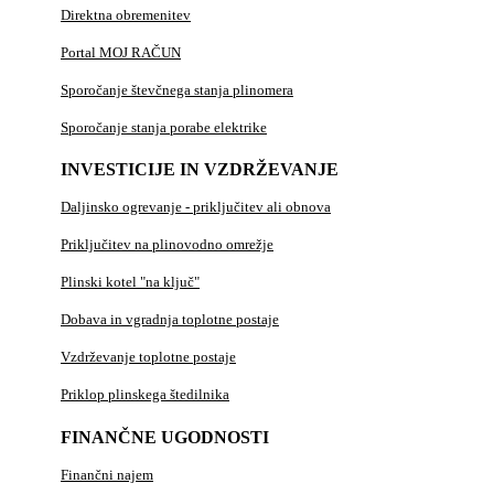
Direktna obremenitev
Portal MOJ RAČUN
Sporočanje števčnega stanja plinomera
Sporočanje stanja porabe elektrike
INVESTICIJE IN VZDRŽEVANJE
Daljinsko ogrevanje - priključitev ali obnova
Priključitev na plinovodno omrežje
Plinski kotel "na ključ"
Dobava in vgradnja toplotne postaje
Vzdrževanje toplotne postaje
Priklop plinskega štedilnika
FINANČNE UGODNOSTI
Finančni najem