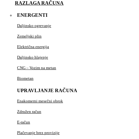
RAZLAGA RAČUNA
ENERGENTI
Daljinsko ogrevanje
Zemeljski plin
Električna energija
Daljinsko hlajenje
CNG – Vozim na metan
Biometan
UPRAVLJANJE RAČUNA
Enakomerni mesečni obrok
Združen račun
E-račun
Plačevanje brez provizije