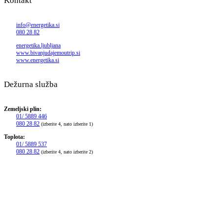
Kontakt
info@energetika.si
080 28 82
energetika.ljubljana
www.bivanjudajemoutrip.si
www.energetika.si
Dežurna služba
Zemeljski plin:
01/ 5889 446
080 28 82
(izberite 4, nato izberite 1)
Toplota:
01/ 5889 537
080 28 82
(izberite 4, nato izberite 2)