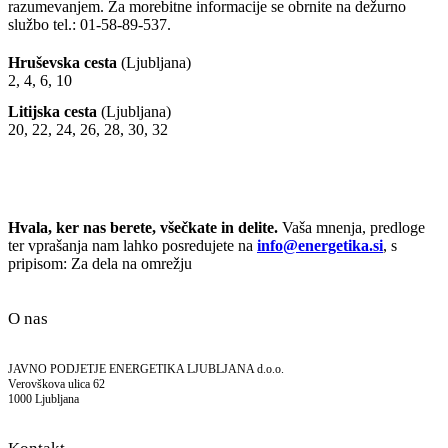
razumevanjem. Za morebitne informacije se obrnite na dežurno
službo tel.: 01-58-89-537.
Hruševska cesta
(Ljubljana)
2, 4, 6, 10
Litijska cesta
(Ljubljana)
20, 22, 24, 26, 28, 30, 32
Hvala, ker nas berete, všečkate in delite.
Vaša mnenja, predloge
ter vprašanja nam lahko posredujete na
info@energetika.si
, s
pripisom: Za dela na omrežju
O nas
JAVNO PODJETJE ENERGETIKA LJUBLJANA d.o.o.
Verovškova ulica 62
1000 Ljubljana