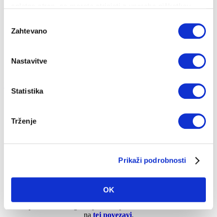
CENIKI IN DOKUMENTI
spletno stran, se morate strinjati z uporabo piškotkov.
Izbira
PRIJAVA NA OBVEŠČANJE
Zahtevano
soglasja
RAZLAGA RAČUNA
Nastavitve
Na vsebino
Hitri dostop
Statistika
Trženje
DELA NA OMREŽJU
Prikaži podrobnosti
Naročite se na obvestila o delih na omrežju na vašem
OK
naslovu. Obveščanje poteka preko brezplačnih SMS
sporočil za energenta plin in toplota. Naročite se lahko
na
tej povezavi
.