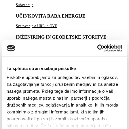
Subvencije
UČINKOVITA RABA ENERGIJE
Svetovanje o URE in OVE
INŽENIRING IN GEODETSKE STORITVE
Izdelava tehnične in projektne dokumentacije
Nadzor nad izvajanjem del
Geodetske storitve
Ta spletna stran vsebuje piškotke
Brezpilotni zrakoplovi
Piškotke uporabljamo za prilagoditev vsebin in oglasov,
za zagotavljanje funkcij družbenih medijev in za analize
ENERGETIKA V DRUŽBI
našega prometa. Poleg tega delimo informacije o vaši
uporabi našega mesta z našimi partnerji s področja
PLINSKI KOTEL "NA KLJUČ"
družbenih medijev, oglaševanja in analitike, ki jih morda
DELA NA OMREŽJU
kombinirajo z drugimi informacijami, ki ste jim jih
posredovali ali pa so jih zbrali skozi vašo uporabo
ZA PODJETJA
njihovih storitev. Če želite še naprej uporabljati našo