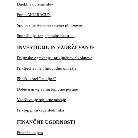
Direktna obremenitev
Portal MOJ RAČUN
Sporočanje števčnega stanja plinomera
Sporočanje stanja porabe elektrike
INVESTICIJE IN VZDRŽEVANJE
Daljinsko ogrevanje - priključitev ali obnova
Priključitev na plinovodno omrežje
Plinski kotel "na ključ"
Dobava in vgradnja toplotne postaje
Vzdrževanje toplotne postaje
Priklop plinskega štedilnika
FINANČNE UGODNOSTI
Finančni najem