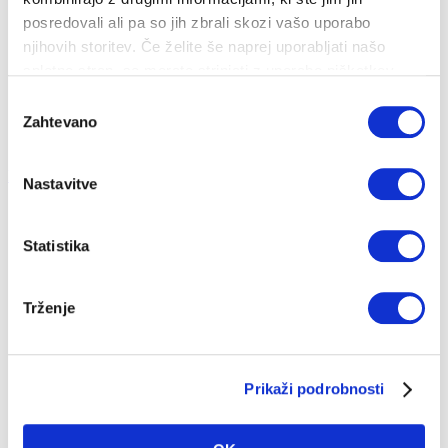
CENIKI IN DOKUMENTI
posredovali ali pa so jih zbrali skozi vašo uporabo
njihovih storitev. Če želite še naprej uporabljati našo
PRIJAVA NA OBVEŠČANJE
spletno stran, se morate strinjati z uporabo piškotkov.
RAZLAGA RAČUNA
Izbira
Zahtevano
soglasja
Na vsebino
Hitri dostop
Nastavitve
Statistika
DELA NA OMREŽJU
Trženje
Prikaži podrobnosti
Naročite se na obvestila o delih na omrežju na vašem
naslovu. Obveščanje poteka preko brezplačnih SMS
sporočil za energenta plin in toplota. Naročite se lahko
na
tej povezavi
.