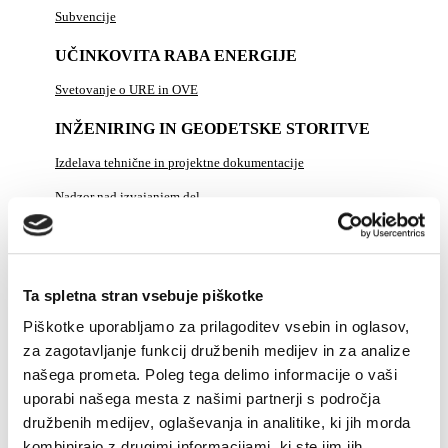
Subvencije
UČINKOVITA RABA ENERGIJE
Svetovanje o URE in OVE
INŽENIRING IN GEODETSKE STORITVE
Izdelava tehnične in projektne dokumentacije
Nadzor nad izvajanjem del
Geodetske storitve
Brezpilotni zrakoplovi
Ta spletna stran vsebuje piškotke
ENERGETIKA V DRUŽBI
Piškotke uporabljamo za prilagoditev vsebin in oglasov,
PLINSKI KOTEL "NA KLJUČ"
za zagotavljanje funkcij družbenih medijev in za analize
našega prometa. Poleg tega delimo informacije o vaši
DELA NA OMREŽJU
uporabi našega mesta z našimi partnerji s področja
ZA PODJETJA
družbenih medijev, oglaševanja in analitike, ki jih morda
kombinirajo z drugimi informacijami, ki ste jim jih