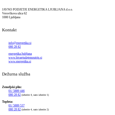
JAVNO PODJETJE ENERGETIKA LJUBLJANA d.o.o.
Verovškova ulica 62
1000 Ljubljana
Kontakt
info@energetika.si
080 28 82
energetika.ljubljana
www.bivanjudajemoutrip.si
www.energetika.si
Dežurna služba
Zemeljski plin:
01/ 5889 446
080 28 82
(izberite 4, nato izberite 1)
Toplota:
01/ 5889 537
080 28 82
(izberite 4, nato izberite 2)