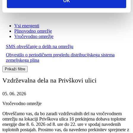
OK
Vsi energenti
Plinovodno omrežje
Vročevodno omrežje
SMS obveščanje o delih na omrežju
Obvestilo o periodičnem pregledu distribucijskega sistema
zemeljskega plina
Prikaži filtre
Vzdrževalna dela na Privškovi ulici
05. 06. 2026
Vročevodno omrežje
Obveščamo vas, da bo zaradi vzdrževalnih del na vročevodnem
omrežju na lokaciji Privškova ulica 16 prekinjena dobava toplotne
energije dne 8. 6. 2026 od 8. ure do 22. ure v spodaj navedenih
toplotnih postajah. Prosimo vas, da navedeno prekinitev sprejmete z