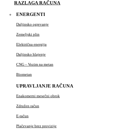
RAZLAGA RAČUNA
ENERGENTI
Daljinsko ogrevanje
Zemeljski plin
Električna energija
Daljinsko hlajenje
CNG – Vozim na metan
Biometan
UPRAVLJANJE RAČUNA
Enakomerni mesečni obrok
Združen račun
E-račun
Plačevanje brez provizije