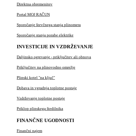
Direktna obremenitev
Portal MOJ RAČUN
Sporočanje števčnega stanja plinomera
Sporočanje stanja porabe elektrike
INVESTICIJE IN VZDRŽEVANJE
Daljinsko ogrevanje - priključitev ali obnova
Priključitev na plinovodno omrežje
Plinski kotel "na ključ"
Dobava in vgradnja toplotne postaje
Vzdrževanje toplotne postaje
Priklop plinskega štedilnika
FINANČNE UGODNOSTI
Finančni najem