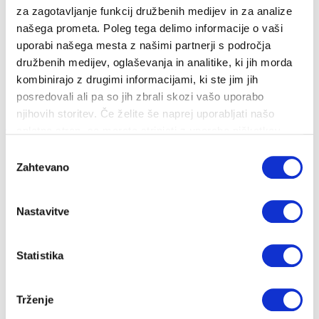
CENIKI IN DOKUMENTI
za zagotavljanje funkcij družbenih medijev in za analize
našega prometa. Poleg tega delimo informacije o vaši
PRIJAVA NA OBVEŠČANJE
uporabi našega mesta z našimi partnerji s področja
družbenih medijev, oglaševanja in analitike, ki jih morda
RAZLAGA RAČUNA
kombinirajo z drugimi informacijami, ki ste jim jih
posredovali ali pa so jih zbrali skozi vašo uporabo
njihovih storitev. Če želite še naprej uporabljati našo
Na vsebino
Hitri dostop
spletno stran, se morate strinjati z uporabo piškotkov.
Izbira
Zahtevano
soglasja
DELA NA OMREŽJU
Nastavitve
Statistika
Naročite se na obvestila o delih na omrežju na vašem
naslovu. Obveščanje poteka preko brezplačnih SMS
Trženje
sporočil za energenta plin in toplota. Naročite se lahko
na
tej povezavi
.