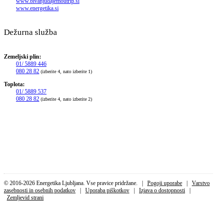
www.bivanjudajemoutrip.si
www.energetika.si
Dežurna služba
Zemeljski plin:
01/ 5889 446
080 28 82
(izberite 4, nato izberite 1)
Toplota:
01/ 5889 537
080 28 82
(izberite 4, nato izberite 2)
© 2016-2026 Energetika Ljubljana. Vse pravice pridržane. |
Pogoji uporabe
|
Varstvo
zasebnosti in osebnih podatkov
|
Uporaba piškotkov
|
Izjava o dostopnosti
|
Zemljevid strani