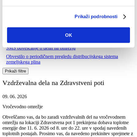
Prikaži podrobnosti
Vsi energenti
Plinovodno omrežje
OK
Vročevodno omrežje
SMS obveščanje o delih na omrežju
Obvestilo o periodičnem pregledu distribucijskega sistema
zemeljskega plina
Prikaži filtre
Vzdrževalna dela na Zdravstveni poti
09. 06. 2026
Vročevodno omrežje
Obveščamo vas, da bo zaradi vzdrževalnih del na vročevodnem
omrežju na lokaciji Zdravstvena pot 1 prekinjena dobava toplotne
energije dne 11. 6. 2026 od 8. ure do 22. ure v spodaj navedenih
toplotnih postajah. Prosimo vas, da navedeno prekinitev sprejmete z