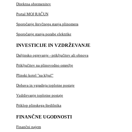
Direktna obremenitev
Portal MOJ RAČUN
Sporočanje števčnega stanja plinomera
Sporočanje stanja porabe elektrike
INVESTICIJE IN VZDRŽEVANJE
Daljinsko ogrevanje - priključitev ali obnova
Priključitev na plinovodno omrežje
Plinski kotel "na ključ"
Dobava in vgradnja toplotne postaje
Vzdrževanje toplotne postaje
Priklop plinskega štedilnika
FINANČNE UGODNOSTI
Finančni najem