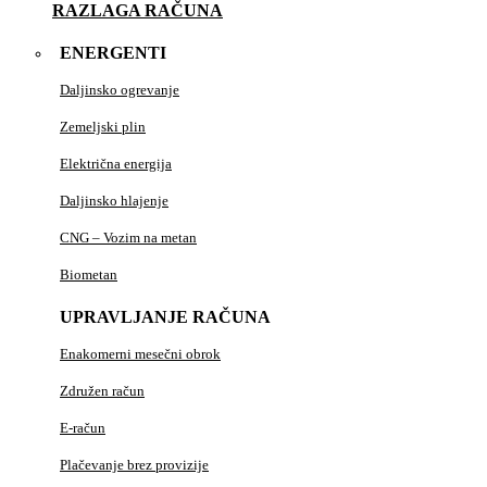
RAZLAGA RAČUNA
ENERGENTI
Daljinsko ogrevanje
Zemeljski plin
Električna energija
Daljinsko hlajenje
CNG – Vozim na metan
Biometan
UPRAVLJANJE RAČUNA
Enakomerni mesečni obrok
Združen račun
E-račun
Plačevanje brez provizije