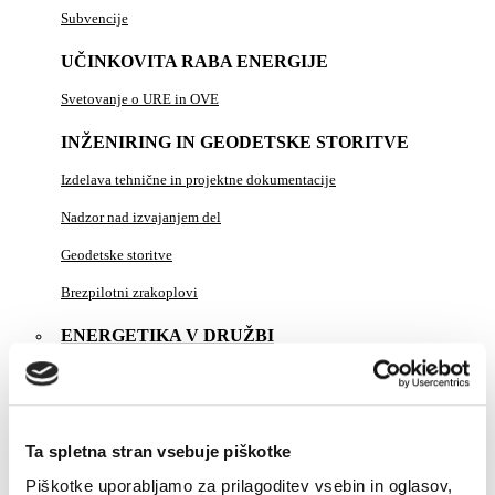
Subvencije
UČINKOVITA RABA ENERGIJE
Svetovanje o URE in OVE
INŽENIRING IN GEODETSKE STORITVE
Izdelava tehnične in projektne dokumentacije
Nadzor nad izvajanjem del
Geodetske storitve
Brezpilotni zrakoplovi
ENERGETIKA V DRUŽBI
PLINSKI KOTEL "NA KLJUČ"
DELA NA OMREŽJU
Ta spletna stran vsebuje piškotke
ZA PODJETJA
Piškotke uporabljamo za prilagoditev vsebin in oglasov,