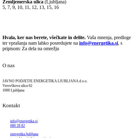
Zemljemerska ulica
(Ljubljana)
5, 7, 9, 10, 11, 12, 13, 15, 16
Hvala, ker nas berete, všečkate in delite.
Vaša mnenja, predloge
ter vprašanja nam lahko posredujete na
info@energetika.si
, s
pripisom: Za dela na omrežju
O nas
JAVNO PODJETJE ENERGETIKA LJUBLJANA d.o.o.
Verovškova ulica 62
1000 Ljubljana
Kontakt
info@energetika.si
080 28 82
energetika.ljubljana