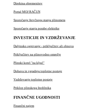
Direktna obremenitev
Portal MOJ RAČUN
Sporočanje števčnega stanja plinomera
Sporočanje stanja porabe elektrike
INVESTICIJE IN VZDRŽEVANJE
Daljinsko ogrevanje - priključitev ali obnova
Priključitev na plinovodno omrežje
Plinski kotel "na ključ"
Dobava in vgradnja toplotne postaje
Vzdrževanje toplotne postaje
Priklop plinskega štedilnika
FINANČNE UGODNOSTI
Finančni najem