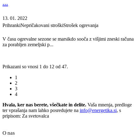
...
13. 01. 2022
Prihranki
Nepričakovani stroški
Strošek ogrevanja
V času ogrevalne sezone se marsikdo sooča z višjimi zneski računa
za porabljen zemeljski p...
Prikazani so vnosi 1 do 12 od 47.
1
2
3
4
Hvala, ker nas berete, všečkate in delite.
Vaša mnenja, predloge
ter vprašanja nam lahko posredujete na
info@energetika.si
, s
pripisom: Za svetovalca
O nas