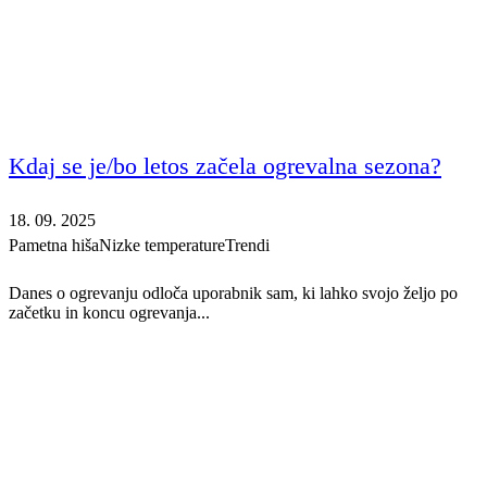
Kdaj se je/bo letos začela ogrevalna sezona?
18. 09. 2025
Pametna hiša
Nizke temperature
Trendi
Danes o ogrevanju odloča uporabnik sam, ki lahko svojo željo po
začetku in koncu ogrevanja...