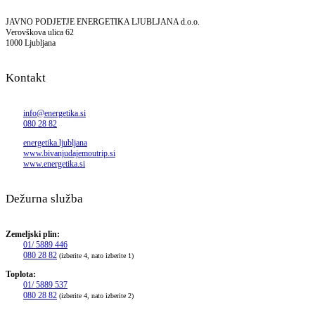
JAVNO PODJETJE ENERGETIKA LJUBLJANA d.o.o.
Verovškova ulica 62
1000 Ljubljana
Kontakt
info@energetika.si
080 28 82
energetika.ljubljana
www.bivanjudajemoutrip.si
www.energetika.si
Dežurna služba
Zemeljski plin:
01/ 5889 446
080 28 82
(izberite 4, nato izberite 1)
Toplota:
01/ 5889 537
080 28 82
(izberite 4, nato izberite 2)