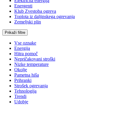
Električna energija
Energenti
Klub Zvestoba ogreva
Toplota iz daljinskega ogrevanja
Zemeljski plin
Prikaži filtre
Vse oznake
Energija
Hitra pomoč
Nepričakovani stroški
Nizke temperature
Okolje
Pametna hiša
Prihranki
Strošek ogrevanja
Tehnologija
Trendi
Udobje