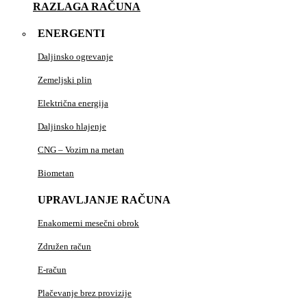
RAZLAGA RAČUNA
ENERGENTI
Daljinsko ogrevanje
Zemeljski plin
Električna energija
Daljinsko hlajenje
CNG – Vozim na metan
Biometan
UPRAVLJANJE RAČUNA
Enakomerni mesečni obrok
Združen račun
E-račun
Plačevanje brez provizije