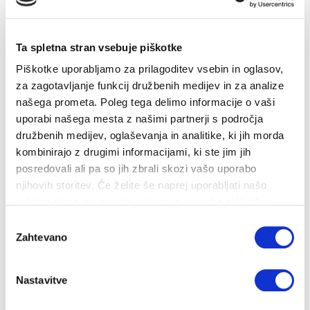
Ta spletna stran vsebuje piškotke
Kako varčevati v kuhinji?
Piškotke uporabljamo za prilagoditev vsebin in oglasov,
za zagotavljanje funkcij družbenih medijev in za analize
našega prometa. Poleg tega delimo informacije o vaši
18. 11. 2022
uporabi našega mesta z našimi partnerji s področja
Prihranki
Energija
družbenih medijev, oglaševanja in analitike, ki jih morda
Varčujemo lahko tudi pri kuhanju in pečenju. Poglejmo nekaj
kombinirajo z drugimi informacijami, ki ste jim jih
ukrepov, s katerimi lahko prih...
posredovali ali pa so jih zbrali skozi vašo uporabo
njihovih storitev. Če želite še naprej uporabljati našo
spletno stran, se morate strinjati z uporabo piškotkov.
Izbira
Zahtevano
soglasja
Nastavitve