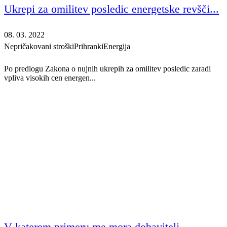
Ukrepi za omilitev posledic energetske revšči...
08. 03. 2022
Nepričakovani stroški
Prihranki
Energija
Po predlogu Zakona o nujnih ukrepih za omilitev posledic zaradi
vpliva visokih cen energen...
V katerem primeru me mora dobavitelj