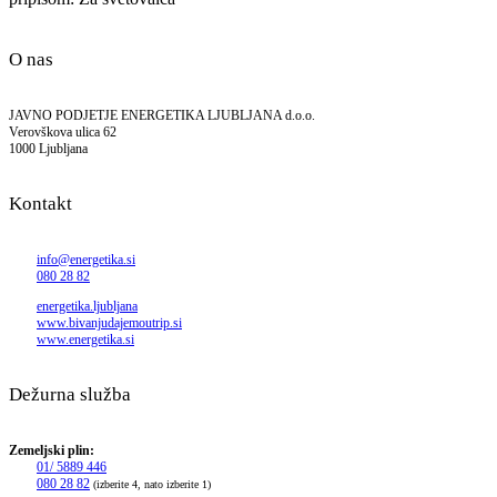
O nas
JAVNO PODJETJE ENERGETIKA LJUBLJANA d.o.o.
Verovškova ulica 62
1000 Ljubljana
Kontakt
info@energetika.si
080 28 82
energetika.ljubljana
www.bivanjudajemoutrip.si
www.energetika.si
Dežurna služba
Zemeljski plin:
01/ 5889 446
080 28 82
(izberite 4, nato izberite 1)