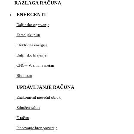
RAZLAGA RAČUNA
ENERGENTI
Daljinsko ogrevanje
Zemeljski plin
Električna energija
Daljinsko hlajenje
CNG – Vozim na metan
Biometan
UPRAVLJANJE RAČUNA
Enakomerni mesečni obrok
Združen račun
E-račun
Plačevanje brez provizije