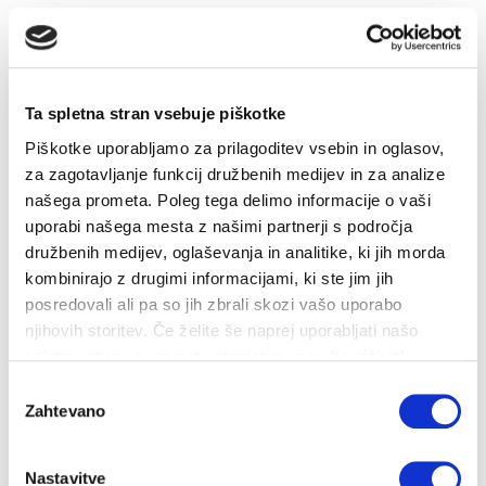
Subvencije
UČINKOVITA RABA ENERGIJE
Svetovanje o URE in OVE
Ta spletna stran vsebuje piškotke
INŽENIRING IN GEODETSKE STORITVE
Piškotke uporabljamo za prilagoditev vsebin in oglasov,
za zagotavljanje funkcij družbenih medijev in za analize
Izdelava tehnične in projektne dokumentacije
našega prometa. Poleg tega delimo informacije o vaši
Nadzor nad izvajanjem del
uporabi našega mesta z našimi partnerji s področja
Geodetske storitve
družbenih medijev, oglaševanja in analitike, ki jih morda
kombinirajo z drugimi informacijami, ki ste jim jih
Brezpilotni zrakoplovi
posredovali ali pa so jih zbrali skozi vašo uporabo
ENERGETIKA V DRUŽBI
njihovih storitev. Če želite še naprej uporabljati našo
spletno stran, se morate strinjati z uporabo piškotkov.
PLINSKI KOTEL "NA KLJUČ"
Izbira
Zahtevano
DELA NA OMREŽJU
soglasja
ZA PODJETJA
Nastavitve