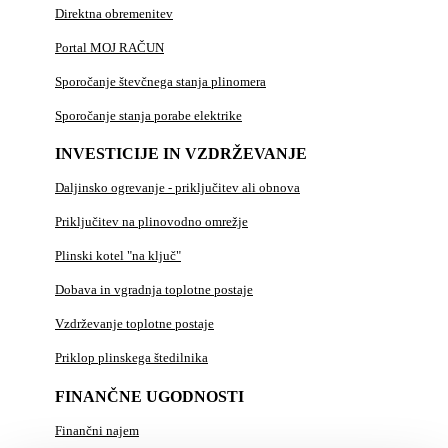
Direktna obremenitev
Portal MOJ RAČUN
Sporočanje števčnega stanja plinomera
Sporočanje stanja porabe elektrike
INVESTICIJE IN VZDRŽEVANJE
Daljinsko ogrevanje - priključitev ali obnova
Priključitev na plinovodno omrežje
Plinski kotel "na ključ"
Dobava in vgradnja toplotne postaje
Vzdrževanje toplotne postaje
Priklop plinskega štedilnika
FINANČNE UGODNOSTI
Finančni najem