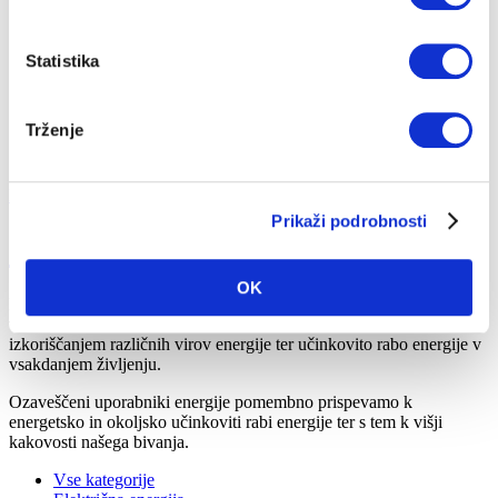
CENIKI IN DOKUMENTI
PRIJAVA NA OBVEŠČANJE
Statistika
RAZLAGA RAČUNA
Trženje
Na vsebino
Hitri dostop
Prikaži podrobnosti
Svetovalec
OK
Naš Svetovalec združuje
odgovore na pogosto zastavljena
vprašanja naših uporabnikov
, ki so povezana z izbiro in
izkoriščanjem različnih virov energije ter učinkovito rabo energije v
vsakdanjem življenju.
Ozaveščeni uporabniki energije pomembno prispevamo k
energetsko in okoljsko učinkoviti rabi energije ter s tem k višji
kakovosti našega bivanja.
Vse kategorije