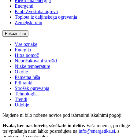
Električna energija
Energenti
Klub Zvestoba ogreva
Toplota iz daljinskega ogrevanja
Zemeljski plin
Prikaži filtre
Vse oznake
Energija
Hitra pomoč
Nepričakovani stroški
Nizke temperature
Okolje
Pametna hiša
Prihranki
Strošek ogrevanja
Tehnologija
Trendi
Udobje
Najdene ni bilo nobene novice pod izbranimi iskalnimi pogoji.
Hvala, ker nas berete, všečkate in delite.
Vaša mnenja, predloge
ter vprašanja nam lahko posredujete na
info@energetika.si
, s
pripisom: Za svetovalca