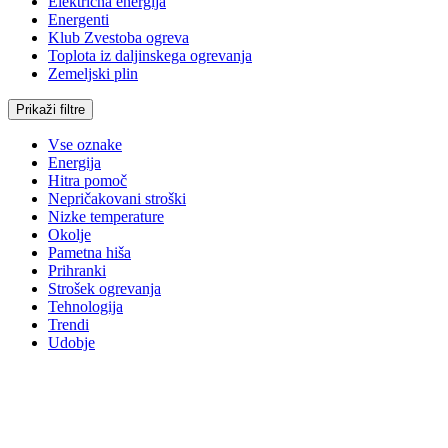
Električna energija
Energenti
Klub Zvestoba ogreva
Toplota iz daljinskega ogrevanja
Zemeljski plin
Prikaži filtre
Vse oznake
Energija
Hitra pomoč
Nepričakovani stroški
Nizke temperature
Okolje
Pametna hiša
Prihranki
Strošek ogrevanja
Tehnologija
Trendi
Udobje