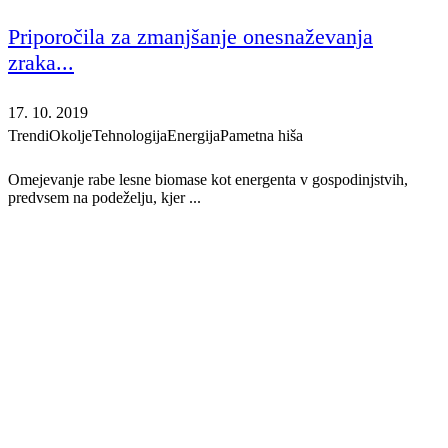
Priporočila za zmanjšanje onesnaževanja
zraka...
17. 10. 2019
Trendi
Okolje
Tehnologija
Energija
Pametna hiša
Omejevanje rabe lesne biomase kot energenta v gospodinjstvih,
predvsem na podeželju, kjer ...