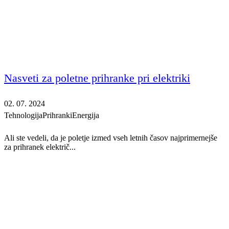
Nasveti za poletne prihranke pri elektriki
02. 07. 2024
Tehnologija
Prihranki
Energija
Ali ste vedeli, da je poletje izmed vseh letnih časov najprimernejše
za prihranek električ...