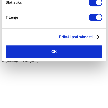
Statistika
Trženje
Enakomerna porazdelitev stroška za ogrevanje
...
Prikaži podrobnosti
13. 01. 2022
Prihranki
Nepričakovani stroški
Strošek ogrevanja
OK
V času ogrevalne sezone se marsikdo sooča z višjimi zneski računa
za porabljen zemeljski p...