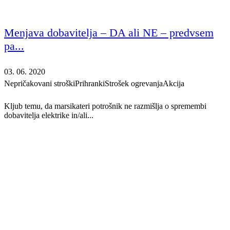
Menjava dobavitelja – DA ali NE – predvsem
pa...
03. 06. 2020
Nepričakovani stroški
Prihranki
Strošek ogrevanja
Akcija
Kljub temu, da marsikateri potrošnik ne razmišlja o spremembi
dobavitelja elektrike in/ali...