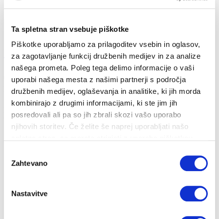
Ta spletna stran vsebuje piškotke
Piškotke uporabljamo za prilagoditev vsebin in oglasov,
Ukrepi za omilitev posledic energetske revšči...
za zagotavljanje funkcij družbenih medijev in za analize
našega prometa. Poleg tega delimo informacije o vaši
08. 03. 2022
uporabi našega mesta z našimi partnerji s področja
Nepričakovani stroški
Prihranki
Energija
družbenih medijev, oglaševanja in analitike, ki jih morda
kombinirajo z drugimi informacijami, ki ste jim jih
Po predlogu Zakona o nujnih ukrepih za omilitev posledic zaradi
posredovali ali pa so jih zbrali skozi vašo uporabo
vpliva visokih cen energen...
njihovih storitev. Če želite še naprej uporabljati našo
spletno stran, se morate strinjati z uporabo piškotkov.
Izbira
Zahtevano
soglasja
Nastavitve