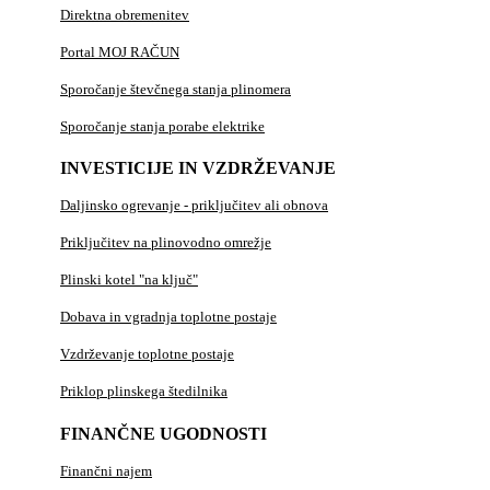
Direktna obremenitev
Portal MOJ RAČUN
Sporočanje števčnega stanja plinomera
Sporočanje stanja porabe elektrike
INVESTICIJE IN VZDRŽEVANJE
Daljinsko ogrevanje - priključitev ali obnova
Priključitev na plinovodno omrežje
Plinski kotel "na ključ"
Dobava in vgradnja toplotne postaje
Vzdrževanje toplotne postaje
Priklop plinskega štedilnika
FINANČNE UGODNOSTI
Finančni najem