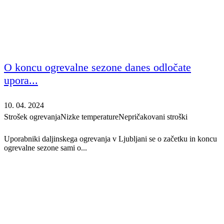
O koncu ogrevalne sezone danes odločate
upora...
10. 04. 2024
Strošek ogrevanja
Nizke temperature
Nepričakovani stroški
Uporabniki daljinskega ogrevanja v Ljubljani se o začetku in koncu
ogrevalne sezone sami o...