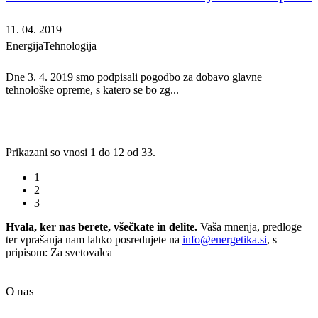
11. 04. 2019
Energija
Tehnologija
Dne 3. 4. 2019 smo podpisali pogodbo za dobavo glavne
tehnološke opreme, s katero se bo zg...
Prikazani so vnosi 1 do 12 od 33.
1
2
3
Hvala, ker nas berete, všečkate in delite.
Vaša mnenja, predloge
ter vprašanja nam lahko posredujete na
info@energetika.si
, s
pripisom: Za svetovalca
O nas