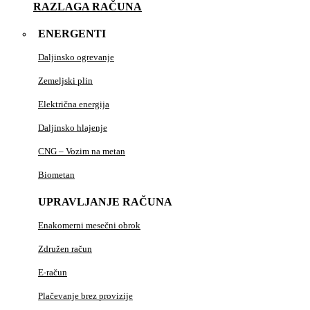
RAZLAGA RAČUNA
ENERGENTI
Daljinsko ogrevanje
Zemeljski plin
Električna energija
Daljinsko hlajenje
CNG – Vozim na metan
Biometan
UPRAVLJANJE RAČUNA
Enakomerni mesečni obrok
Združen račun
E-račun
Plačevanje brez provizije