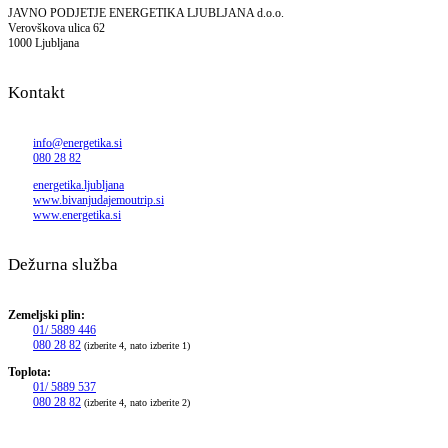
JAVNO PODJETJE ENERGETIKA LJUBLJANA d.o.o.
Verovškova ulica 62
1000 Ljubljana
Kontakt
info@energetika.si
080 28 82
energetika.ljubljana
www.bivanjudajemoutrip.si
www.energetika.si
Dežurna služba
Zemeljski plin:
01/ 5889 446
080 28 82
(izberite 4, nato izberite 1)
Toplota:
01/ 5889 537
080 28 82
(izberite 4, nato izberite 2)