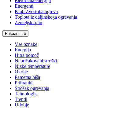
Električna energija
Energenti
Klub Zvestoba ogreva
Toplota iz daljinskega ogrevanja
Zemeljski plin
Prikaži filtre
Vse oznake
Energija
Hitra pomoč
Nepričakovani stroški
Nizke temperature
Okolje
Pametna hiša
Prihranki
Strošek ogrevanja
Tehnologija
Trendi
Udobje