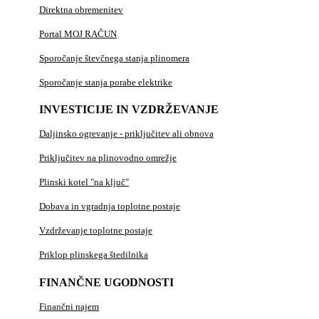
Direktna obremenitev
Portal MOJ RAČUN
Sporočanje števčnega stanja plinomera
Sporočanje stanja porabe elektrike
INVESTICIJE IN VZDRŽEVANJE
Daljinsko ogrevanje - priključitev ali obnova
Priključitev na plinovodno omrežje
Plinski kotel "na ključ"
Dobava in vgradnja toplotne postaje
Vzdrževanje toplotne postaje
Priklop plinskega štedilnika
FINANČNE UGODNOSTI
Finančni najem