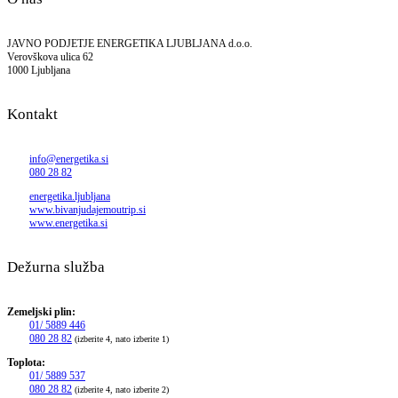
JAVNO PODJETJE ENERGETIKA LJUBLJANA d.o.o.
Verovškova ulica 62
1000 Ljubljana
Kontakt
info@energetika.si
080 28 82
energetika.ljubljana
www.bivanjudajemoutrip.si
www.energetika.si
Dežurna služba
Zemeljski plin:
01/ 5889 446
080 28 82
(izberite 4, nato izberite 1)
Toplota:
01/ 5889 537
080 28 82
(izberite 4, nato izberite 2)