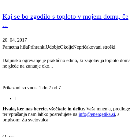
Kaj se bo zgodilo s toploto v mojem domu, če
...
20. 04. 2017
Pametna hiša
Prihranki
Udobje
Okolje
Nepričakovani stroški
Daljinsko ogrevanje je praktično edino, ki zagotavlja toploto doma
ne glede na zunanje oko...
Prikazani so vnosi 1 do 7 od 7.
1
Hvala, ker nas berete, všečkate in delite.
Vaša mnenja, predloge
ter vprašanja nam lahko posredujete na
info@energetika.si
, s
pripisom: Za svetovalca
O nas