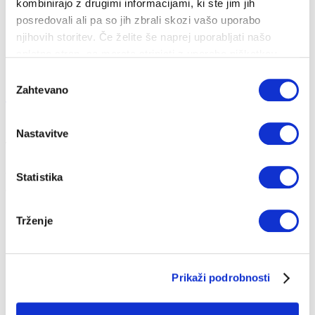
kombinirajo z drugimi informacijami, ki ste jim jih
posredovali ali pa so jih zbrali skozi vašo uporabo
njihovih storitev. Če želite še naprej uporabljati našo
spletno stran, se morate strinjati z uporabo piškotkov.
Izbira
Zahtevano
Zelena energija za zeleno okolje
soglasja
10. 07. 2018
Nastavitve
Trendi
Udobje
Okolje
Energija
Statistika
V zadnjem času vse večkrat slišimo za besedno zvezo zelena
energija, zato se pojavlja vpra...
Trženje
Prikaži podrobnosti