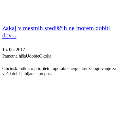
Zakaj v mestnih središčih ne morem dobiti
dov...
15. 06. 2017
Pametna hiša
Udobje
Okolje
Občinski odlok o prioritetni uporabi energentov za ogrevanje za
večji del Ljubljane "prepo...