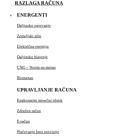
RAZLAGA RAČUNA
ENERGENTI
Daljinsko ogrevanje
Zemeljski plin
Električna energija
Daljinsko hlajenje
CNG – Vozim na metan
Biometan
UPRAVLJANJE RAČUNA
Enakomerni mesečni obrok
Združen račun
E-račun
Plačevanje brez provizije