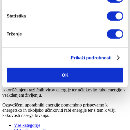
CENIKI IN DOKUMENTI
PRIJAVA NA OBVEŠČANJE
Statistika
RAZLAGA RAČUNA
Trženje
Na vsebino
Hitri dostop
Prikaži podrobnosti
Svetovalec
OK
Naš Svetovalec združuje
odgovore na pogosto zastavljena
vprašanja naših uporabnikov
, ki so povezana z izbiro in
izkoriščanjem različnih virov energije ter učinkovito rabo energije v
vsakdanjem življenju.
Ozaveščeni uporabniki energije pomembno prispevamo k
energetsko in okoljsko učinkoviti rabi energije ter s tem k višji
kakovosti našega bivanja.
Vse kategorije