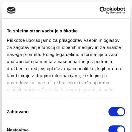
Subvencije
UČINKOVITA RABA ENERGIJE
Svetovanje o URE in OVE
Ta spletna stran vsebuje piškotke
INŽENIRING IN GEODETSKE STORITVE
Piškotke uporabljamo za prilagoditev vsebin in oglasov,
za zagotavljanje funkcij družbenih medijev in za analize
Izdelava tehnične in projektne dokumentacije
našega prometa. Poleg tega delimo informacije o vaši
Nadzor nad izvajanjem del
uporabi našega mesta z našimi partnerji s področja
Geodetske storitve
družbenih medijev, oglaševanja in analitike, ki jih morda
kombinirajo z drugimi informacijami, ki ste jim jih
Brezpilotni zrakoplovi
posredovali ali pa so jih zbrali skozi vašo uporabo
ENERGETIKA V DRUŽBI
njihovih storitev. Če želite še naprej uporabljati našo
spletno stran, se morate strinjati z uporabo piškotkov.
PLINSKI KOTEL "NA KLJUČ"
Izbira
Zahtevano
DELA NA OMREŽJU
soglasja
ZA PODJETJA
Nastavitve