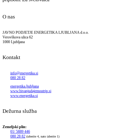
O nas
JAVNO PODJETJE ENERGETIKA LJUBLJANA d.o.o.
Verovškova ulica 62
1000 Ljubljana
Kontakt
info@energetika.si
080 28 82
energetika.ljubljana
www.bivanjudajemoutrip.si
www.energetika.si
Dežurna služba
Zemeljski plin:
01/ 5889 446
080 28 82
(izberite 4, nato izberite 1)