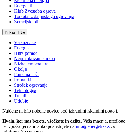
Električna energija
Energenti
Klub Zvestoba ogreva
Toplota iz daljinskega ogrevanja
Zemeljski plin
Prikaži filtre
Vse oznake
Energija
Hitra pomoč
Nepričakovani stroški
Nizke temperature
Okolje
Pametna hiša
Prihranki
Strošek ogrevanja
Tehnologija
Trendi
Udobje
Najdene ni bilo nobene novice pod izbranimi iskalnimi pogoji.
Hvala, ker nas berete, všečkate in delite.
Vaša mnenja, predloge
ter vprašanja nam lahko posredujete na
info@energetika.si
, s
pripisom: Za svetovalca