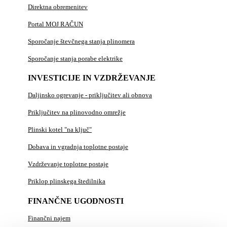
Direktna obremenitev
Portal MOJ RAČUN
Sporočanje števčnega stanja plinomera
Sporočanje stanja porabe elektrike
INVESTICIJE IN VZDRŽEVANJE
Daljinsko ogrevanje - priključitev ali obnova
Priključitev na plinovodno omrežje
Plinski kotel "na ključ"
Dobava in vgradnja toplotne postaje
Vzdrževanje toplotne postaje
Priklop plinskega štedilnika
FINANČNE UGODNOSTI
Finančni najem