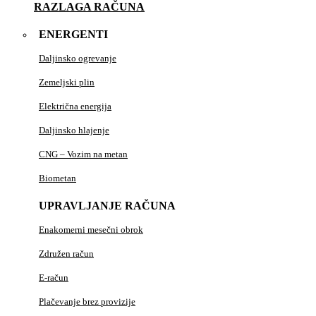
RAZLAGA RAČUNA
ENERGENTI
Daljinsko ogrevanje
Zemeljski plin
Električna energija
Daljinsko hlajenje
CNG – Vozim na metan
Biometan
UPRAVLJANJE RAČUNA
Enakomerni mesečni obrok
Združen račun
E-račun
Plačevanje brez provizije