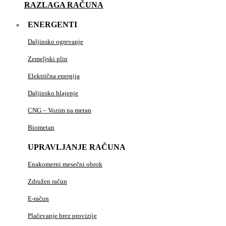
RAZLAGA RAČUNA
ENERGENTI
Daljinsko ogrevanje
Zemeljski plin
Električna energija
Daljinsko hlajenje
CNG – Vozim na metan
Biometan
UPRAVLJANJE RAČUNA
Enakomerni mesečni obrok
Združen račun
E-račun
Plačevanje brez provizije