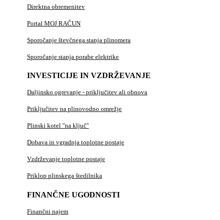
Direktna obremenitev
Portal MOJ RAČUN
Sporočanje števčnega stanja plinomera
Sporočanje stanja porabe elektrike
INVESTICIJE IN VZDRŽEVANJE
Daljinsko ogrevanje - priključitev ali obnova
Priključitev na plinovodno omrežje
Plinski kotel "na ključ"
Dobava in vgradnja toplotne postaje
Vzdrževanje toplotne postaje
Priklop plinskega štedilnika
FINANČNE UGODNOSTI
Finančni najem