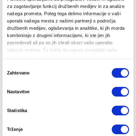
CENIKI IN DOKUMENTI
za zagotavljanje funkcij družbenih medijev in za analize
našega prometa. Poleg tega delimo informacije o vaši
PRIJAVA NA OBVEŠČANJE
uporabi našega mesta z našimi partnerji s področja
RAZLAGA RAČUNA
družbenih medijev, oglaševanja in analitike, ki jih morda
kombinirajo z drugimi informacijami, ki ste jim jih
posredovali ali pa so jih zbrali skozi vašo uporabo
njihovih storitev. Če želite še naprej uporabljati našo
Na vsebino
Hitri dostop
spletno stran, se morate strinjati z uporabo piškotkov.
Izbira
Zahtevano
soglasja
CENIKI IN DOKUMENTI
Nastavitve
Statistika
Na tem mestu so zbrani vsi dokumenti in ceniki. Za
ogled starejših dokumentov izberite možnost "prikaži
Trženje
arhivirane".