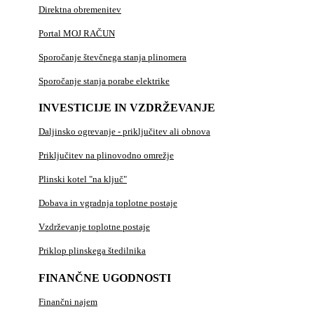
Direktna obremenitev
Portal MOJ RAČUN
Sporočanje števčnega stanja plinomera
Sporočanje stanja porabe elektrike
INVESTICIJE IN VZDRŽEVANJE
Daljinsko ogrevanje - priključitev ali obnova
Priključitev na plinovodno omrežje
Plinski kotel "na ključ"
Dobava in vgradnja toplotne postaje
Vzdrževanje toplotne postaje
Priklop plinskega štedilnika
FINANČNE UGODNOSTI
Finančni najem