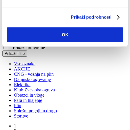
V primeru vprašanj izpolnite naš
spletni obrazec
.
Prikaži podrobnosti
Ceniki in dokumenti
Ceniki
OK
Dokumenti
Prikaži arhivirane
Prikaži filtre
Vse oznake
AKCIJE
CNG - vožnja na plin
Daljinsko ogrevanje
Elektrika
Klub Zvestoba ogreva
Obrazci in vloge
Para in hlajenje
Plin
Splošni pogoji in drugo
Storitve
1