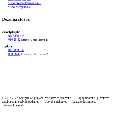
www.bivanjudajemoutrip.si
www.energetika.si
Dežurna služba
Zemeljski plin:
01/ 5889 446
080 28 82
(izberite 4, nato izberite 1)
Toplota:
01/ 5889 537
080 28 82
(izberite 4, nato izberite 2)
© 2016-2026 Energetika Ljubljana. Vse pravice pridržane. |
Pogoji uporabe
|
Varstvo
zasebnosti in osebnih podatkov
|
Uporaba piškotkov
|
Izjava o dostopnosti
|
Zemljevid strani