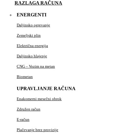
RAZLAGA RAČUNA
ENERGENTI
Daljinsko ogrevanje
Zemeljski plin
Električna energija
Daljinsko hlajenje
CNG – Vozim na metan
Biometan
UPRAVLJANJE RAČUNA
Enakomerni mesečni obrok
Združen račun
E-račun
Plačevanje brez provizije