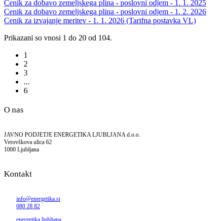
Cenik za dobavo zemeljskega plina - poslovni odjem - 1. 1. 2025
Cenik za dobavo zemeljskega plina - poslovni odjem - 1. 2. 2026
Cenik za izvajanje meritev - 1. 1. 2026 (Tarifna postavka VL)
Prikazani so vnosi 1 do 20 od 104.
1
2
3
...
6
O nas
JAVNO PODJETJE ENERGETIKA LJUBLJANA d.o.o.
Verovškova ulica 62
1000 Ljubljana
Kontakt
info@energetika.si
080 28 82
energetika.ljubljana