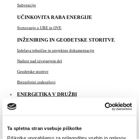
Subvencije
UČINKOVITA RABA ENERGIJE
Svetovanje o URE in OVE
INŽENIRING IN GEODETSKE STORITVE
Izdelava tehnične in projektne dokumentacije
Nadzor nad izvajanjem del
Geodetske storitve
Brezpilotni zrakoplovi
ENERGETIKA V DRUŽBI
PLINSKI KOTEL "NA KLJUČ"
DELA NA OMREŽJU
Ta spletna stran vsebuje piškotke
ZA PODJETJA
Piškotke uporabljamo za prilagoditev vsebin in oglasov,