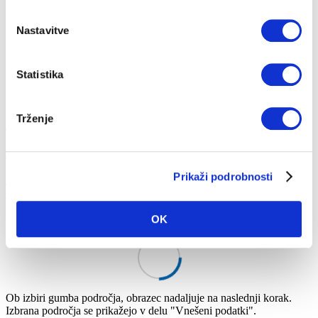
CENIKI IN DOKUMENTI
Nastavitve
PRIJAVA NA OBVEŠČANJE
RAZLAGA RAČUNA
Statistika
Trženje
Na vsebino
Hitri dostop
Kako vam lahko pomagamo?
Prikaži podrobnosti
Izpolnite naš spletni obrazec za vloge in povpraševanja.
Odgovorili vam bomo v najkrajšem možnem času.
Izberite področje:
OK
Ob izbiri gumba področja, obrazec nadaljuje na naslednji korak.
Izbrana področja se prikažejo v delu "Vnešeni podatki".