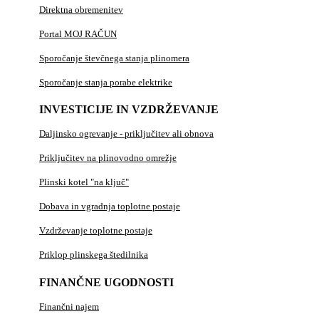
Direktna obremenitev
Portal MOJ RAČUN
Sporočanje števčnega stanja plinomera
Sporočanje stanja porabe elektrike
INVESTICIJE IN VZDRŽEVANJE
Daljinsko ogrevanje - priključitev ali obnova
Priključitev na plinovodno omrežje
Plinski kotel "na ključ"
Dobava in vgradnja toplotne postaje
Vzdrževanje toplotne postaje
Priklop plinskega štedilnika
FINANČNE UGODNOSTI
Finančni najem