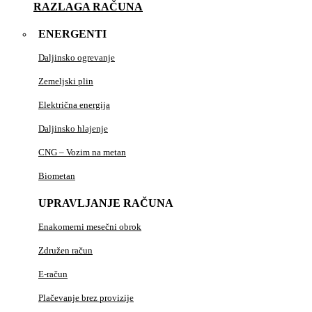
RAZLAGA RAČUNA
ENERGENTI
Daljinsko ogrevanje
Zemeljski plin
Električna energija
Daljinsko hlajenje
CNG – Vozim na metan
Biometan
UPRAVLJANJE RAČUNA
Enakomerni mesečni obrok
Združen račun
E-račun
Plačevanje brez provizije