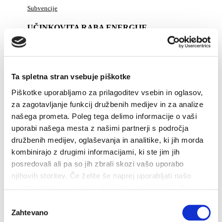
Subvencije
UČINKOVITA RABA ENERGIJE
Svetovanje o URE in OVE
INŽENIRING IN GEODETSKE STORITVE
Ta spletna stran vsebuje piškotke
Izdelava tehnične in projektne dokumentacije
Piškotke uporabljamo za prilagoditev vsebin in oglasov,
Nadzor nad izvajanjem del
za zagotavljanje funkcij družbenih medijev in za analize
Geodetske storitve
našega prometa. Poleg tega delimo informacije o vaši
uporabi našega mesta z našimi partnerji s področja
Brezpilotni zrakoplovi
družbenih medijev, oglaševanja in analitike, ki jih morda
ENERGETIKA V DRUŽBI
kombinirajo z drugimi informacijami, ki ste jim jih
posredovali ali pa so jih zbrali skozi vašo uporabo
PLINSKI KOTEL "NA KLJUČ"
njihovih storitev. Če želite še naprej uporabljati našo
spletno stran, se morate strinjati z uporabo piškotkov.
DELA NA OMREŽJU
Izbira
ZA PODJETJA
Zahtevano
soglasja