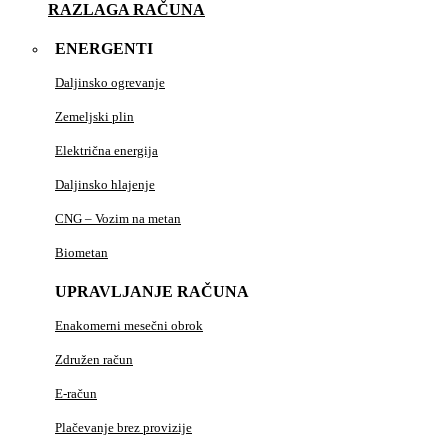
RAZLAGA RAČUNA
ENERGENTI
Daljinsko ogrevanje
Zemeljski plin
Električna energija
Daljinsko hlajenje
CNG – Vozim na metan
Biometan
UPRAVLJANJE RAČUNA
Enakomerni mesečni obrok
Združen račun
E-račun
Plačevanje brez provizije