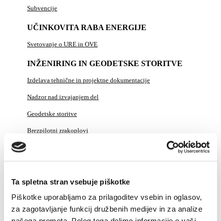
Subvencije
UČINKOVITA RABA ENERGIJE
Svetovanje o URE in OVE
INŽENIRING IN GEODETSKE STORITVE
Izdelava tehnične in projektne dokumentacije
Nadzor nad izvajanjem del
Geodetske storitve
Brezpilotni zrakoplovi
ENERGETIKA V DRUŽBI
PLINSKI KOTEL "NA KLJUČ"
Ta spletna stran vsebuje piškotke
DELA NA OMREŽJU
Piškotke uporabljamo za prilagoditev vsebin in oglasov,
ZA PODJETJA
za zagotavljanje funkcij družbenih medijev in za analize
našega prometa. Poleg tega delimo informacije o vaši