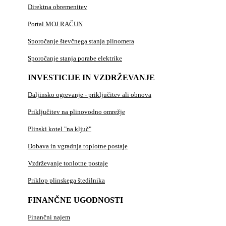
Direktna obremenitev
Portal MOJ RAČUN
Sporočanje števčnega stanja plinomera
Sporočanje stanja porabe elektrike
INVESTICIJE IN VZDRŽEVANJE
Daljinsko ogrevanje - priključitev ali obnova
Priključitev na plinovodno omrežje
Plinski kotel "na ključ"
Dobava in vgradnja toplotne postaje
Vzdrževanje toplotne postaje
Priklop plinskega štedilnika
FINANČNE UGODNOSTI
Finančni najem