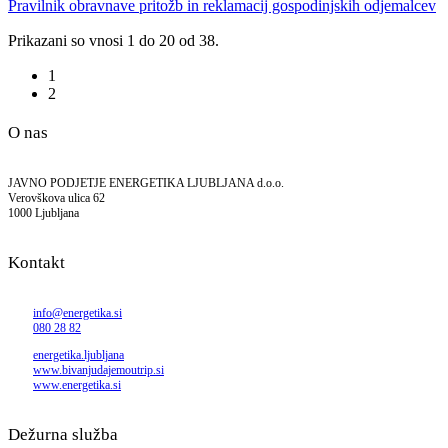
Pravilnik obravnave pritožb in reklamacij gospodinjskih odjemalcev
Prikazani so vnosi 1 do 20 od 38.
1
2
O nas
JAVNO PODJETJE ENERGETIKA LJUBLJANA d.o.o.
Verovškova ulica 62
1000 Ljubljana
Kontakt
info@energetika.si
080 28 82
energetika.ljubljana
www.bivanjudajemoutrip.si
www.energetika.si
Dežurna služba