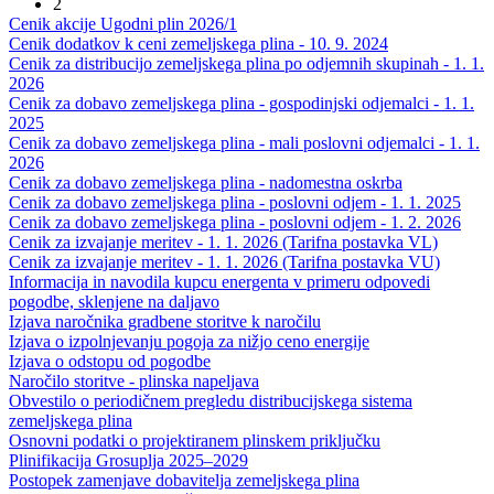
2
Cenik akcije Ugodni plin 2026/1
Cenik dodatkov k ceni zemeljskega plina - 10. 9. 2024
Cenik za distribucijo zemeljskega plina po odjemnih skupinah - 1. 1.
2026
Cenik za dobavo zemeljskega plina - gospodinjski odjemalci - 1. 1.
2025
Cenik za dobavo zemeljskega plina - mali poslovni odjemalci - 1. 1.
2026
Cenik za dobavo zemeljskega plina - nadomestna oskrba
Cenik za dobavo zemeljskega plina - poslovni odjem - 1. 1. 2025
Cenik za dobavo zemeljskega plina - poslovni odjem - 1. 2. 2026
Cenik za izvajanje meritev - 1. 1. 2026 (Tarifna postavka VL)
Cenik za izvajanje meritev - 1. 1. 2026 (Tarifna postavka VU)
Informacija in navodila kupcu energenta v primeru odpovedi
pogodbe, sklenjene na daljavo
Izjava naročnika gradbene storitve k naročilu
Izjava o izpolnjevanju pogoja za nižjo ceno energije
Izjava o odstopu od pogodbe
Naročilo storitve - plinska napeljava
Obvestilo o periodičnem pregledu distribucijskega sistema
zemeljskega plina
Osnovni podatki o projektiranem plinskem priključku
Plinifikacija Grosuplja 2025–2029
Postopek zamenjave dobavitelja zemeljskega plina