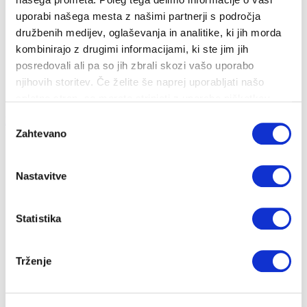
CENIKI IN DOKUMENTI
uporabi našega mesta z našimi partnerji s področja
družbenih medijev, oglaševanja in analitike, ki jih morda
PRIJAVA NA OBVEŠČANJE
kombinirajo z drugimi informacijami, ki ste jim jih
RAZLAGA RAČUNA
posredovali ali pa so jih zbrali skozi vašo uporabo
njihovih storitev. Če želite še naprej uporabljati našo
spletno stran, se morate strinjati z uporabo piškotkov.
Izbira
Na vsebino
Hitri dostop
Zahtevano
soglasja
Nastavitve
CENIKI IN DOKUMENTI
Statistika
Trženje
Na tem mestu so zbrani vsi dokumenti in ceniki. Za
ogled starejših dokumentov izberite možnost "prikaži
arhivirane".