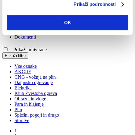
V primeru vprašanj izpolnite naš
spletni obrazec
.
Prikaži podrobnosti
OK
Ceniki in dokumenti
Ceniki
Dokumenti
Prikaži arhivirane
Prikaži filtre
Vse oznake
AKCIJE
CNG - vožnja na plin
Daljinsko ogrevanje
Elektrika
Klub Zvestoba ogreva
Obrazci in vloge
Para in hlajenje
Plin
Splošni pogoji in drugo
Storitve
1