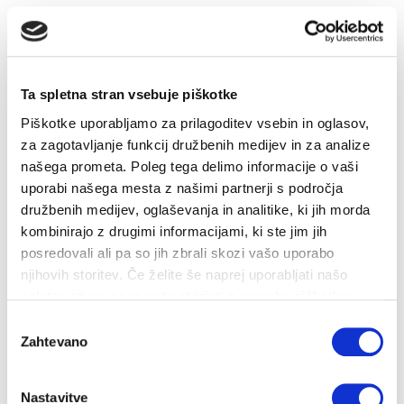
Subvencije
UČINKOVITA RABA ENERGIJE
Svetovanje o URE in OVE
Ta spletna stran vsebuje piškotke
INŽENIRING IN GEODETSKE STORITVE
Piškotke uporabljamo za prilagoditev vsebin in oglasov,
za zagotavljanje funkcij družbenih medijev in za analize
Izdelava tehnične in projektne dokumentacije
našega prometa. Poleg tega delimo informacije o vaši
Nadzor nad izvajanjem del
uporabi našega mesta z našimi partnerji s področja
Geodetske storitve
družbenih medijev, oglaševanja in analitike, ki jih morda
kombinirajo z drugimi informacijami, ki ste jim jih
Brezpilotni zrakoplovi
posredovali ali pa so jih zbrali skozi vašo uporabo
ENERGETIKA V DRUŽBI
njihovih storitev. Če želite še naprej uporabljati našo
spletno stran, se morate strinjati z uporabo piškotkov.
PLINSKI KOTEL "NA KLJUČ"
Izbira
Zahtevano
DELA NA OMREŽJU
soglasja
ZA PODJETJA
Nastavitve