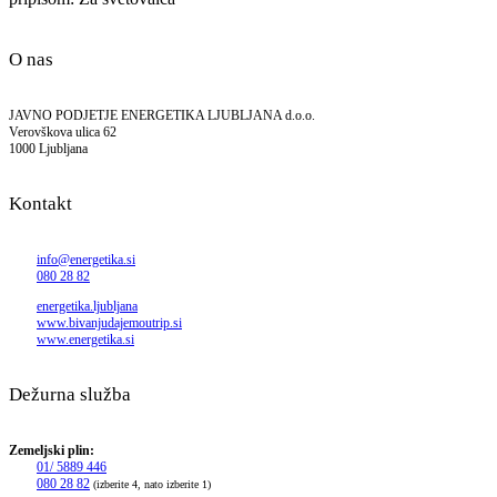
O nas
JAVNO PODJETJE ENERGETIKA LJUBLJANA d.o.o.
Verovškova ulica 62
1000 Ljubljana
Kontakt
info@energetika.si
080 28 82
energetika.ljubljana
www.bivanjudajemoutrip.si
www.energetika.si
Dežurna služba
Zemeljski plin:
01/ 5889 446
080 28 82
(izberite 4, nato izberite 1)