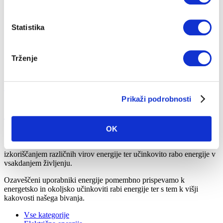
CENIKI IN DOKUMENTI
PRIJAVA NA OBVEŠČANJE
Statistika
RAZLAGA RAČUNA
Trženje
Na vsebino
Hitri dostop
Prikaži podrobnosti
Svetovalec
OK
Naš Svetovalec združuje
odgovore na pogosto zastavljena
vprašanja naših uporabnikov
, ki so povezana z izbiro in
izkoriščanjem različnih virov energije ter učinkovito rabo energije v
vsakdanjem življenju.
Ozaveščeni uporabniki energije pomembno prispevamo k
energetsko in okoljsko učinkoviti rabi energije ter s tem k višji
kakovosti našega bivanja.
Vse kategorije