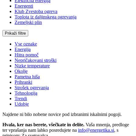
Električna energija
Energenti
Klub Zvestoba ogreva
Toplota iz daljinskega ogrevanja
Zemeljski plin
Prikaži filtre
Vse oznake
Energija
Hitra pomoč
Nepričakovani stroški
Nizke temperature
Okolje
Pametna hiša
Prihranki
Strošek ogrevanja
Tehnologija
Trendi
Udobje
Najdene ni bilo nobene novice pod izbranimi iskalnimi pogoji.
Hvala, ker nas berete, všečkate in delite.
Vaša mnenja, predloge
ter vprašanja nam lahko posredujete na
info@energetika.si
, s
pripisom: Za svetovalca