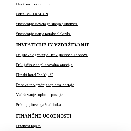
Direktna obremenitev
Portal MOJ RAČUN
Sporočanje števčnega stanja plinomera
Sporočanje stanja porabe elektrike
INVESTICIJE IN VZDRŽEVANJE
Daljinsko ogrevanje - priključitev ali obnova
Priključitev na plinovodno omrežje
Plinski kotel "na ključ"
Dobava in vgradnja toplotne postaje
Vzdrževanje toplotne postaje
Priklop plinskega štedilnika
FINANČNE UGODNOSTI
Finančni najem