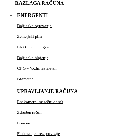
RAZLAGA RAČUNA
ENERGENTI
Daljinsko ogrevanje
Zemeljski plin
Električna energija
Daljinsko hlajenje
CNG – Vozim na metan
Biometan
UPRAVLJANJE RAČUNA
Enakomerni mesečni obrok
Združen račun
E-račun
Plačevanje brez provizije