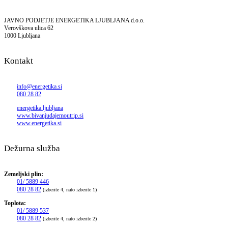
JAVNO PODJETJE ENERGETIKA LJUBLJANA d.o.o.
Verovškova ulica 62
1000 Ljubljana
Kontakt
info@energetika.si
080 28 82
energetika.ljubljana
www.bivanjudajemoutrip.si
www.energetika.si
Dežurna služba
Zemeljski plin:
01/ 5889 446
080 28 82
(izberite 4, nato izberite 1)
Toplota:
01/ 5889 537
080 28 82
(izberite 4, nato izberite 2)