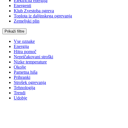
Električna energija
Energenti
Klub Zvestoba ogreva
Toplota iz daljinskega ogrevanja
Zemeljski plin
Prikaži filtre
Vse oznake
Energija
Hitra pomoč
Nepričakovani stroški
Nizke temperature
Okolje
Pametna hiša
Prihranki
Strošek ogrevanja
Tehnologija
Trendi
Udobje