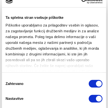
Ta spletna stran vsebuje piškotke
Kako varčevati v kuhinji?
Piškotke uporabljamo za prilagoditev vsebin in oglasov,
za zagotavljanje funkcij družbenih medijev in za analize
18. 11. 2022
našega prometa. Poleg tega delimo informacije o vaši
Prihranki
Energija
uporabi našega mesta z našimi partnerji s področja
družbenih medijev, oglaševanja in analitike, ki jih morda
Varčujemo lahko tudi pri kuhanju in pečenju. Poglejmo nekaj
kombinirajo z drugimi informacijami, ki ste jim jih
ukrepov, s katerimi lahko prih...
posredovali ali pa so jih zbrali skozi vašo uporabo
njihovih storitev. Če želite še naprej uporabljati našo
spletno stran, se morate strinjati z uporabo piškotkov.
Izbira
Zahtevano
soglasja
Nastavitve