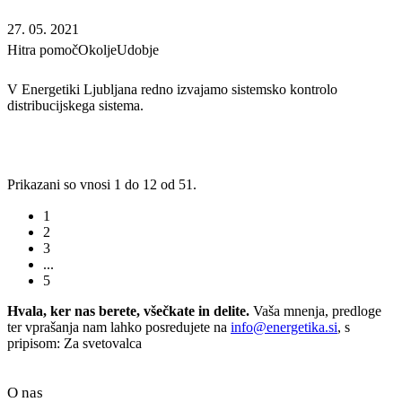
27. 05. 2021
Hitra pomoč
Okolje
Udobje
V Energetiki Ljubljana redno izvajamo sistemsko kontrolo
distribucijskega sistema.
Prikazani so vnosi 1 do 12 od 51.
1
2
3
...
5
Hvala, ker nas berete, všečkate in delite.
Vaša mnenja, predloge
ter vprašanja nam lahko posredujete na
info@energetika.si
, s
pripisom: Za svetovalca
O nas