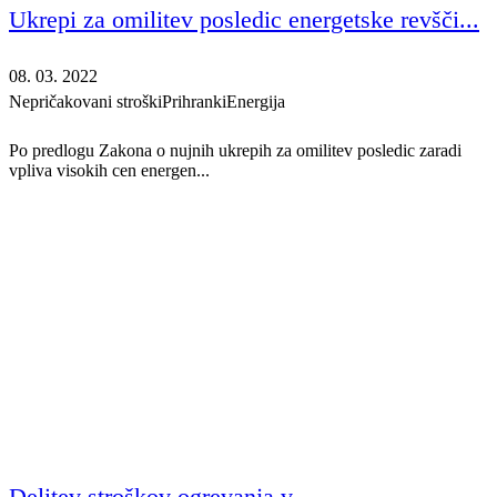
Ukrepi za omilitev posledic energetske revšči...
08. 03. 2022
Nepričakovani stroški
Prihranki
Energija
Po predlogu Zakona o nujnih ukrepih za omilitev posledic zaradi
vpliva visokih cen energen...
Delitev stroškov ogrevanja v