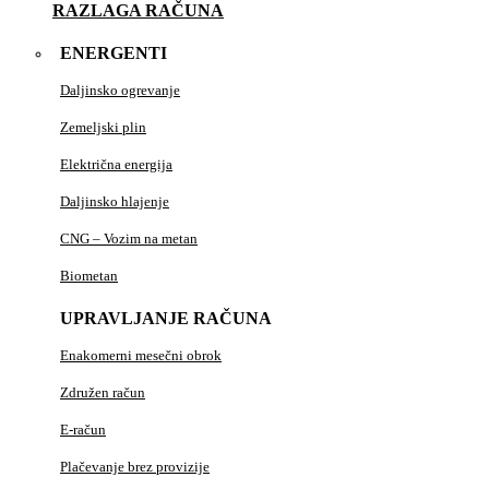
RAZLAGA RAČUNA
ENERGENTI
Daljinsko ogrevanje
Zemeljski plin
Električna energija
Daljinsko hlajenje
CNG – Vozim na metan
Biometan
UPRAVLJANJE RAČUNA
Enakomerni mesečni obrok
Združen račun
E-račun
Plačevanje brez provizije