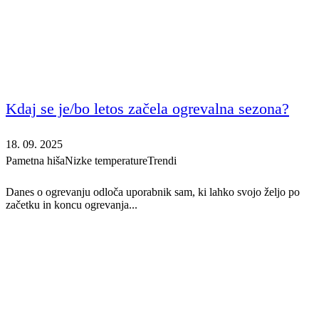
Kdaj se je/bo letos začela ogrevalna sezona?
18. 09. 2025
Pametna hiša
Nizke temperature
Trendi
Danes o ogrevanju odloča uporabnik sam, ki lahko svojo željo po
začetku in koncu ogrevanja...