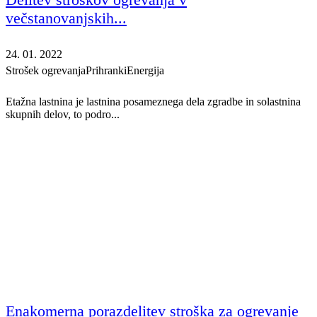
večstanovanjskih...
24. 01. 2022
Strošek ogrevanja
Prihranki
Energija
Etažna lastnina je lastnina posameznega dela zgradbe in solastnina
skupnih delov, to podro...
Enakomerna porazdelitev stroška za ogrevanje