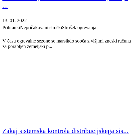
...
13. 01. 2022
Prihranki
Nepričakovani stroški
Strošek ogrevanja
V času ogrevalne sezone se marsikdo sooča z višjimi zneski računa
za porabljen zemeljski p...
Zakaj sistemska kontrola distribucijskega sis...