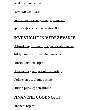
Direktna obremenitev
Portal MOJ RAČUN
Sporočanje števčnega stanja plinomera
Sporočanje stanja porabe elektrike
INVESTICIJE IN VZDRŽEVANJE
Daljinsko ogrevanje - priključitev ali obnova
Priključitev na plinovodno omrežje
Plinski kotel "na ključ"
Dobava in vgradnja toplotne postaje
Vzdrževanje toplotne postaje
Priklop plinskega štedilnika
FINANČNE UGODNOSTI
Finančni najem