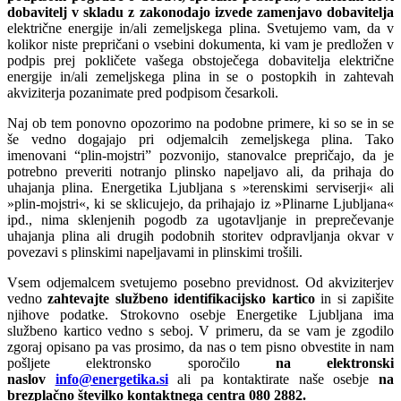
dobavitelj v skladu z zakonodajo izvede zamenjavo dobavitelja
električne energije in/ali zemeljskega plina. Svetujemo vam, da v
kolikor niste prepričani o vsebini dokumenta, ki vam je predložen v
podpis prej pokličete vašega obstoječega dobavitelja električne
energije in/ali zemeljskega plina in se o postopkih in zahtevah
akviziterja pozanimate pred podpisom česarkoli.
Naj ob tem ponovno opozorimo na podobne primere, ki so se in se
še vedno dogajajo pri odjemalcih zemeljskega plina. Tako
imenovani “plin-mojstri” pozvonijo, stanovalce prepričajo, da je
potrebno preveriti notranjo plinsko napeljavo ali, da prihaja do
uhajanja plina. Energetika Ljubljana s »terenskimi serviserji« ali
»plin-mojstri«, ki se sklicujejo, da prihajajo iz »Plinarne Ljubljana«
ipd., nima sklenjenih pogodb za ugotavljanje in preprečevanje
uhajanja plina ali drugih podobnih storitev odpravljanja okvar v
povezavi s plinskimi napeljavami in plinskimi trošili.
Vsem odjemalcem svetujemo posebno previdnost. Od akviziterjev
vedno
zahtevajte službeno identifikacijsko kartico
in si zapišite
njihove podatke. Strokovno osebje Energetike Ljubljana ima
službeno kartico vedno s seboj. V primeru, da se vam je zgodilo
zgoraj opisano pa vas prosimo, da nas o tem pisno obvestite in nam
pošljete elektronsko sporočilo
na elektronski
naslov
info@energetika.si
ali pa kontaktirate naše osebje
na
brezplačno številko kontaktnega centra 080 2882.