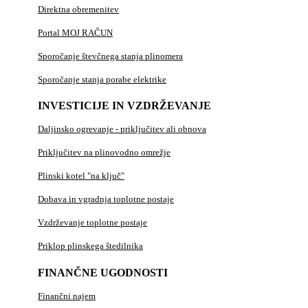
Direktna obremenitev
Portal MOJ RAČUN
Sporočanje števčnega stanja plinomera
Sporočanje stanja porabe elektrike
INVESTICIJE IN VZDRŽEVANJE
Daljinsko ogrevanje - priključitev ali obnova
Priključitev na plinovodno omrežje
Plinski kotel "na ključ"
Dobava in vgradnja toplotne postaje
Vzdrževanje toplotne postaje
Priklop plinskega štedilnika
FINANČNE UGODNOSTI
Finančni najem