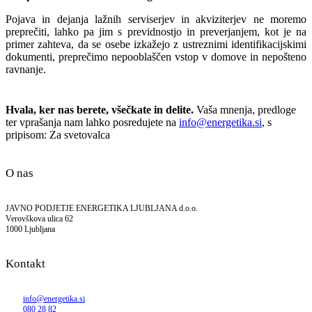
Pojava in dejanja lažnih serviserjev in akviziterjev ne moremo
preprečiti, lahko pa jim s previdnostjo in preverjanjem, kot je na
primer zahteva, da se osebe izkažejo z ustreznimi identifikacijskimi
dokumenti, preprečimo nepooblaščen vstop v domove in nepošteno
ravnanje.
Hvala, ker nas berete, všečkate in delite.
Vaša mnenja, predloge
ter vprašanja nam lahko posredujete na
info@energetika.si
, s
pripisom: Za svetovalca
O nas
JAVNO PODJETJE ENERGETIKA LJUBLJANA d.o.o.
Verovškova ulica 62
1000 Ljubljana
Kontakt
info@energetika.si
080 28 82