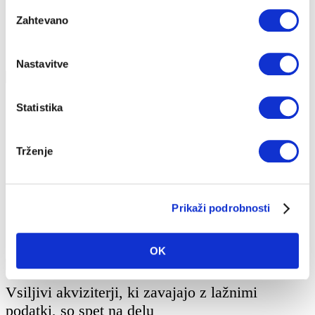
Električna energija
Izbira
Energenti
Zahtevano
soglasja
Klub Zvestoba ogreva
Toplota iz daljinskega ogrevanja
Zemeljski plin
Nastavitve
Prikaži filtre
Vse oznake
Statistika
Energija
Hitra pomoč
Nepričakovani stroški
Trženje
Nizke temperature
Okolje
Pametna hiša
Prihranki
Strošek ogrevanja
Prikaži podrobnosti
Tehnologija
Trendi
Udobje
OK
Vsiljivi akviziterji, ki zavajajo z lažnimi
podatki, so spet na delu