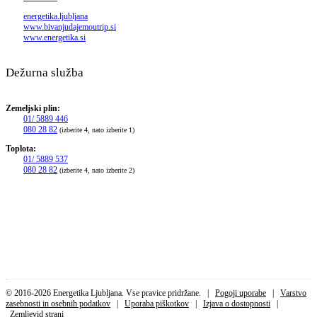
energetika.ljubljana
www.bivanjudajemoutrip.si
www.energetika.si
Dežurna služba
Zemeljski plin:
01/ 5889 446
080 28 82
(izberite 4, nato izberite 1)
Toplota:
01/ 5889 537
080 28 82
(izberite 4, nato izberite 2)
© 2016-2026 Energetika Ljubljana. Vse pravice pridržane. |
Pogoji uporabe
|
Varstvo
zasebnosti in osebnih podatkov
|
Uporaba piškotkov
|
Izjava o dostopnosti
|
Zemljevid strani