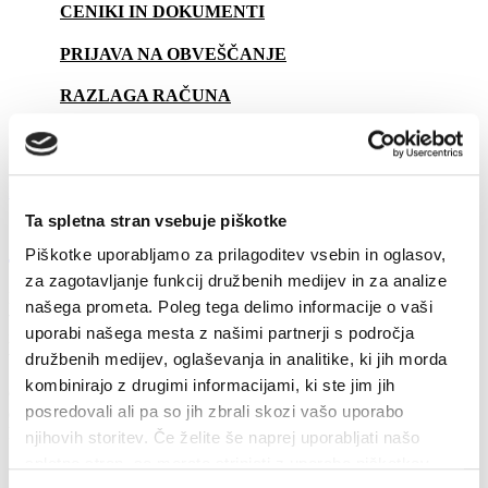
CENIKI IN DOKUMENTI
PRIJAVA NA OBVEŠČANJE
RAZLAGA RAČUNA
Na vsebino
Hitri dostop
Ta spletna stran vsebuje piškotke
Svetovalec
Piškotke uporabljamo za prilagoditev vsebin in oglasov,
za zagotavljanje funkcij družbenih medijev in za analize
Naš Svetovalec združuje
odgovore na pogosto zastavljena
našega prometa. Poleg tega delimo informacije o vaši
vprašanja naših uporabnikov
, ki so povezana z izbiro in
uporabi našega mesta z našimi partnerji s področja
izkoriščanjem različnih virov energije ter učinkovito rabo energije v
vsakdanjem življenju.
družbenih medijev, oglaševanja in analitike, ki jih morda
kombinirajo z drugimi informacijami, ki ste jim jih
Ozaveščeni uporabniki energije pomembno prispevamo k
posredovali ali pa so jih zbrali skozi vašo uporabo
energetsko in okoljsko učinkoviti rabi energije ter s tem k višji
kakovosti našega bivanja.
njihovih storitev. Če želite še naprej uporabljati našo
spletno stran, se morate strinjati z uporabo piškotkov.
Vse kategorije