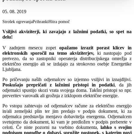
05. 08. 2019
Strošek ogrevanja
Prihranki
Hitra pomoč
Vsiljivi akviziterji, ki zavajajo z lažnimi podatki, so spet na
delu!
V zadnjem mesecu zopet
opažamo izrazit porast klicev in
elektronskih sporočil na temo akviziterjev,
ki nastopajo pod
pretvezo, da so zastopniki operaterja distribucijskega omrežja z
električno energijo ali se izdajajo za strokovno osebje Energetike
Ljubljana.
Po pričevanju naših odjemalcev so izjemno vsiljivi in iznajdljivi.
Poskušajo prepričati z lažnimi pristopi in podatki
, da jih
odjemalci spustijo skozi vrata svojega doma.
Takšni pristopi so npr.
preveritev varovalk ali grožnja z izklopom električne energije.
Po vstopu zahtevajo od odjemalcev račune za električno energijo
in/ali zemeljski plin ter jim predajo v podpis dokument, ki za
odjemalca predstavlja menjavo dobavitelja energenta.
Odjemalcem
svetujemo da dokument, ki vam je predložen v podpis preberete v
celoti.
Če niste pozorni na vsebino dokumenta,
lahko s svojim
podpisom pogodbe o dobavi, sprožite postopek, s katerim novi