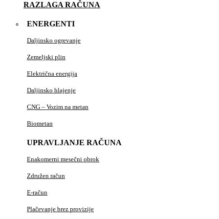
RAZLAGA RAČUNA
ENERGENTI
Daljinsko ogrevanje
Zemeljski plin
Električna energija
Daljinsko hlajenje
CNG – Vozim na metan
Biometan
UPRAVLJANJE RAČUNA
Enakomerni mesečni obrok
Združen račun
E-račun
Plačevanje brez provizije