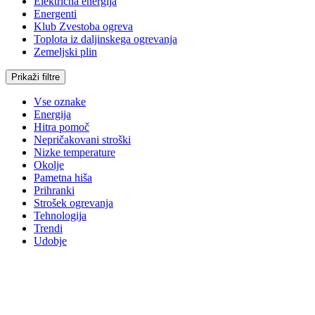
Električna energija
Energenti
Klub Zvestoba ogreva
Toplota iz daljinskega ogrevanja
Zemeljski plin
Prikaži filtre
Vse oznake
Energija
Hitra pomoč
Nepričakovani stroški
Nizke temperature
Okolje
Pametna hiša
Prihranki
Strošek ogrevanja
Tehnologija
Trendi
Udobje