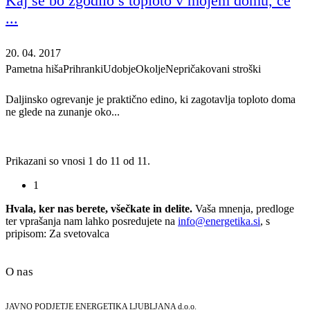
Kaj se bo zgodilo s toploto v mojem domu, če
...
20. 04. 2017
Pametna hiša
Prihranki
Udobje
Okolje
Nepričakovani stroški
Daljinsko ogrevanje je praktično edino, ki zagotavlja toploto doma
ne glede na zunanje oko...
Prikazani so vnosi 1 do 11 od 11.
1
Hvala, ker nas berete, všečkate in delite.
Vaša mnenja, predloge
ter vprašanja nam lahko posredujete na
info@energetika.si
, s
pripisom: Za svetovalca
O nas
JAVNO PODJETJE ENERGETIKA LJUBLJANA d.o.o.