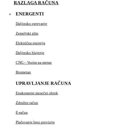
RAZLAGA RAČUNA
ENERGENTI
Daljinsko ogrevanje
Zemeljski plin
Električna energija
Daljinsko hlajenje
CNG – Vozim na metan
Biometan
UPRAVLJANJE RAČUNA
Enakomerni mesečni obrok
Združen račun
E-račun
Plačevanje brez provizije