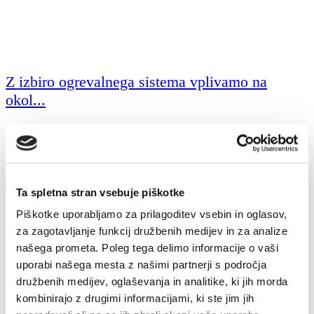
Z izbiro ogrevalnega sistema vplivamo na
okol...
20. 07. 2017
Okolje
Pametna hiša
Tehnologija
Trendi
V skrbi za zdravo in čisto okolje je eden od ključnih kriterijev za
Ta spletna stran vsebuje piškotke
izbiro najprimernejšeg...
Piškotke uporabljamo za prilagoditev vsebin in oglasov,
za zagotavljanje funkcij družbenih medijev in za analize
našega prometa. Poleg tega delimo informacije o vaši
uporabi našega mesta z našimi partnerji s področja
družbenih medijev, oglaševanja in analitike, ki jih morda
kombinirajo z drugimi informacijami, ki ste jim jih