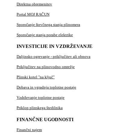
Direktna obremenitev
Portal MOJ RAČUN
Sporočanje števčnega stanja plinomera
Sporočanje stanja porabe elektrike
INVESTICIJE IN VZDRŽEVANJE
Daljinsko ogrevanje - priključitev ali obnova
Priključitev na plinovodno omrežje
Plinski kotel "na ključ"
Dobava in vgradnja toplotne postaje
Vzdrževanje toplotne postaje
Priklop plinskega štedilnika
FINANČNE UGODNOSTI
Finančni najem