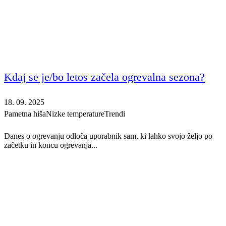
Kdaj se je/bo letos začela ogrevalna sezona?
18. 09. 2025
Pametna hiša
Nizke temperature
Trendi
Danes o ogrevanju odloča uporabnik sam, ki lahko svojo željo po
začetku in koncu ogrevanja...