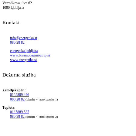
Verovškova ulica 62
1000 Ljubljana
Kontakt
info@energetika.si
080 28 82
energetika.ljubljana
www.bivanjudajemoutrip.si
www.energetika.si
Dežurna služba
Zemeljski plin:
01/ 5889 446
080 28 82
(izberite 4, nato izberite 1)
Toplota:
01/ 5889 537
080 28 82
(izberite 4, nato izberite 2)