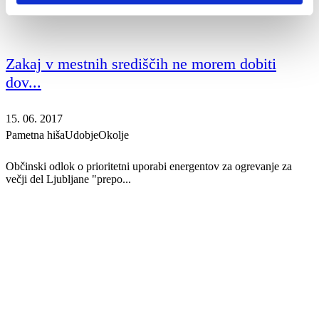
Zakaj v mestnih središčih ne morem dobiti
dov...
15. 06. 2017
Pametna hiša
Udobje
Okolje
Občinski odlok o prioritetni uporabi energentov za ogrevanje za
večji del Ljubljane "prepo...