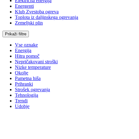
Električna energija
Energenti
Klub Zvestoba ogreva
Toplota iz daljinskega ogrevanja
Zemeljski plin
Prikaži filtre
Vse oznake
Energija
Hitra pomoč
Nepričakovani stroški
Nizke temperature
Okolje
Pametna hiša
Prihranki
Strošek ogrevanja
Tehnologija
Trendi
Udobje