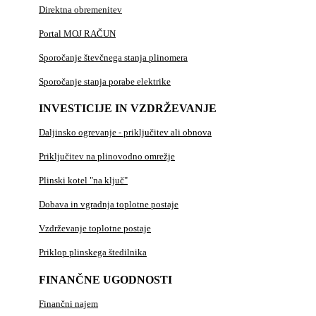
Direktna obremenitev
Portal MOJ RAČUN
Sporočanje števčnega stanja plinomera
Sporočanje stanja porabe elektrike
INVESTICIJE IN VZDRŽEVANJE
Daljinsko ogrevanje - priključitev ali obnova
Priključitev na plinovodno omrežje
Plinski kotel "na ključ"
Dobava in vgradnja toplotne postaje
Vzdrževanje toplotne postaje
Priklop plinskega štedilnika
FINANČNE UGODNOSTI
Finančni najem