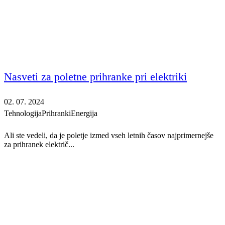
Nasveti za poletne prihranke pri elektriki
02. 07. 2024
Tehnologija
Prihranki
Energija
Ali ste vedeli, da je poletje izmed vseh letnih časov najprimernejše
za prihranek električ...