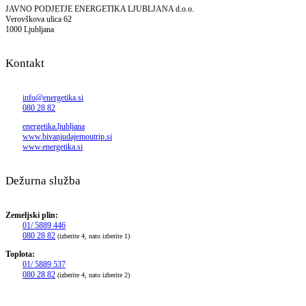
JAVNO PODJETJE ENERGETIKA LJUBLJANA d.o.o.
Verovškova ulica 62
1000 Ljubljana
Kontakt
info@energetika.si
080 28 82
energetika.ljubljana
www.bivanjudajemoutrip.si
www.energetika.si
Dežurna služba
Zemeljski plin:
01/ 5889 446
080 28 82
(izberite 4, nato izberite 1)
Toplota:
01/ 5889 537
080 28 82
(izberite 4, nato izberite 2)