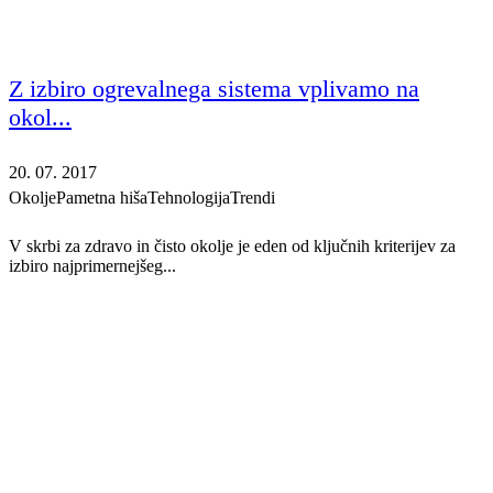
Z izbiro ogrevalnega sistema vplivamo na
okol...
20. 07. 2017
Okolje
Pametna hiša
Tehnologija
Trendi
V skrbi za zdravo in čisto okolje je eden od ključnih kriterijev za
izbiro najprimernejšeg...