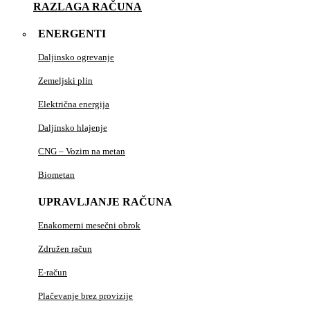
RAZLAGA RAČUNA
ENERGENTI
Daljinsko ogrevanje
Zemeljski plin
Električna energija
Daljinsko hlajenje
CNG – Vozim na metan
Biometan
UPRAVLJANJE RAČUNA
Enakomerni mesečni obrok
Združen račun
E-račun
Plačevanje brez provizije