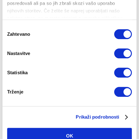
posredovali ali pa so jih zbrali skozi vašo uporabo
njihovih storitev. Če želite še naprej uporabljati našo
spletno stran, se morate strinjati z uporabo piškotkov.
Izbira
Zahtevano
Sončna energija
soglasja
19. 07. 2018
Nastavitve
Energija
Okolje
Tehnologija
Pametna hiša
Statistika
Sončna energija je tista, ki jo oddaja sonce, to pa je kar 15.000-krat
več, kot jo porabi ...
Trženje
Prikaži podrobnosti
OK