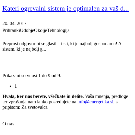
Kateri ogrevalni sistem je optimalen za vaš d...
20. 04. 2017
Prihranki
Udobje
Okolje
Tehnologija
Preprost odgovor bi se glasil – tisti, ki je najbolj gospodaren! A
sistem, ki je najbolj g...
Prikazani so vnosi 1 do 9 od 9.
1
Hvala, ker nas berete, všečkate in delite.
Vaša mnenja, predloge
ter vprašanja nam lahko posredujete na
info@energetika.si
, s
pripisom: Za svetovalca
O nas