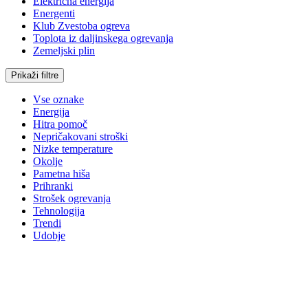
Električna energija
Energenti
Klub Zvestoba ogreva
Toplota iz daljinskega ogrevanja
Zemeljski plin
Prikaži filtre
Vse oznake
Energija
Hitra pomoč
Nepričakovani stroški
Nizke temperature
Okolje
Pametna hiša
Prihranki
Strošek ogrevanja
Tehnologija
Trendi
Udobje