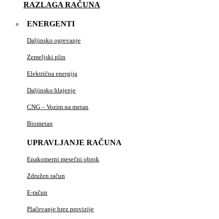
RAZLAGA RAČUNA
ENERGENTI
Daljinsko ogrevanje
Zemeljski plin
Električna energija
Daljinsko hlajenje
CNG – Vozim na metan
Biometan
UPRAVLJANJE RAČUNA
Enakomerni mesečni obrok
Združen račun
E-račun
Plačevanje brez provizije