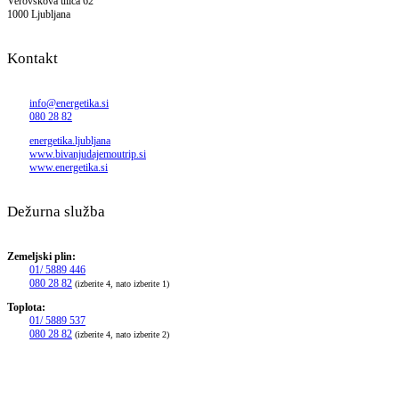
Verovškova ulica 62
1000 Ljubljana
Kontakt
info@energetika.si
080 28 82
energetika.ljubljana
www.bivanjudajemoutrip.si
www.energetika.si
Dežurna služba
Zemeljski plin:
01/ 5889 446
080 28 82
(izberite 4, nato izberite 1)
Toplota:
01/ 5889 537
080 28 82
(izberite 4, nato izberite 2)