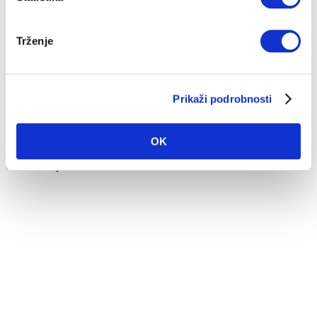
Trženje
Zakaj cena ni edino merilo pri izbiri ogreval...
Prikaži podrobnosti
17. 02. 2020
Strošek ogrevanja
Trendi
Pametna hiša
OK
Ogrevalni sistem mora biti prilagojen načinu življenja posameznika.
Odločiti se je treba z...