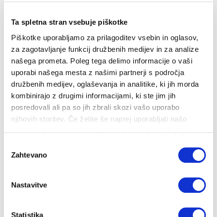
Ta spletna stran vsebuje piškotke
Piškotke uporabljamo za prilagoditev vsebin in oglasov,
za zagotavljanje funkcij družbenih medijev in za analize
Zakaj se cena toplote spreminja?
našega prometa. Poleg tega delimo informacije o vaši
uporabi našega mesta z našimi partnerji s področja
07. 05. 2021
družbenih medijev, oglaševanja in analitike, ki jih morda
Strošek ogrevanja
kombinirajo z drugimi informacijami, ki ste jim jih
posredovali ali pa so jih zbrali skozi vašo uporabo
Zakaj se cena toplote spreminja?
njihovih storitev. Če želite še naprej uporabljati našo
spletno stran, se morate strinjati z uporabo piškotkov.
Izbira
Zahtevano
soglasja
Nastavitve
Statistika