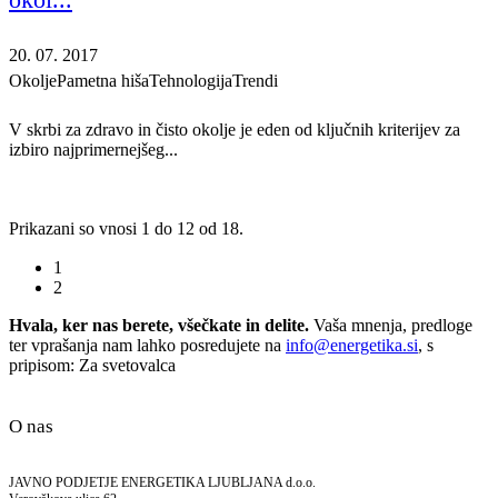
20. 07. 2017
Okolje
Pametna hiša
Tehnologija
Trendi
V skrbi za zdravo in čisto okolje je eden od ključnih kriterijev za
izbiro najprimernejšeg...
Prikazani so vnosi 1 do 12 od 18.
1
2
Hvala, ker nas berete, všečkate in delite.
Vaša mnenja, predloge
ter vprašanja nam lahko posredujete na
info@energetika.si
, s
pripisom: Za svetovalca
O nas
JAVNO PODJETJE ENERGETIKA LJUBLJANA d.o.o.