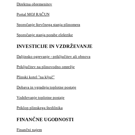
Direktna obremenitev
Portal MOJ RAČUN
Sporočanje števčnega stanja plinomera
Sporočanje stanja porabe elektrike
INVESTICIJE IN VZDRŽEVANJE
Daljinsko ogrevanje - priključitev ali obnova
Priključitev na plinovodno omrežje
Plinski kotel "na ključ"
Dobava in vgradnja toplotne postaje
Vzdrževanje toplotne postaje
Priklop plinskega štedilnika
FINANČNE UGODNOSTI
Finančni najem