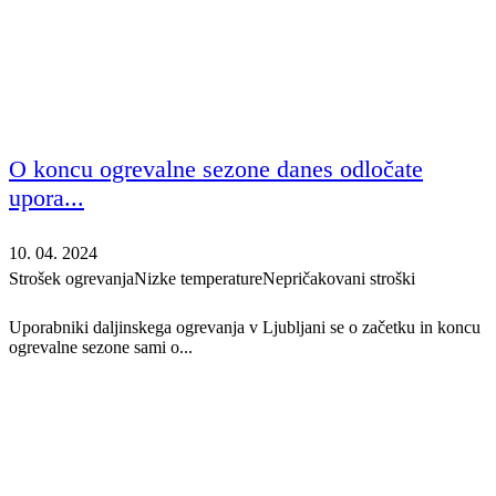
O koncu ogrevalne sezone danes odločate
upora...
10. 04. 2024
Strošek ogrevanja
Nizke temperature
Nepričakovani stroški
Uporabniki daljinskega ogrevanja v Ljubljani se o začetku in koncu
ogrevalne sezone sami o...