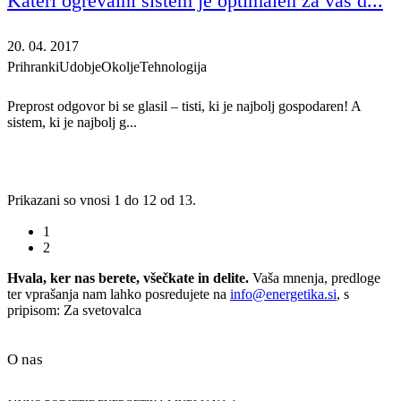
Kateri ogrevalni sistem je optimalen za vaš d...
20. 04. 2017
Prihranki
Udobje
Okolje
Tehnologija
Preprost odgovor bi se glasil – tisti, ki je najbolj gospodaren! A
sistem, ki je najbolj g...
Prikazani so vnosi 1 do 12 od 13.
1
2
Hvala, ker nas berete, všečkate in delite.
Vaša mnenja, predloge
ter vprašanja nam lahko posredujete na
info@energetika.si
, s
pripisom: Za svetovalca
O nas