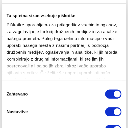
Ta spletna stran vsebuje piškotke
Piškotke uporabljamo za prilagoditev vsebin in oglasov,
za zagotavljanje funkcij družbenih medijev in za analize
Zakaj imamo mlačne ali celo hladne radiatorje...
našega prometa. Poleg tega delimo informacije o vaši
uporabi našega mesta z našimi partnerji s področja
29. 11. 2019
družbenih medijev, oglaševanja in analitike, ki jih morda
Strošek ogrevanja
Nepričakovani stroški
Energija
kombinirajo z drugimi informacijami, ki ste jim jih
posredovali ali pa so jih zbrali skozi vašo uporabo
Če imamo v stanovanju mlačne ali hladne radiatorje je treba najprej
preveriti, ali je v nj...
njihovih storitev. Če želite še naprej uporabljati našo
spletno stran, se morate strinjati z uporabo piškotkov.
Izbira
Zahtevano
soglasja
Nastavitve