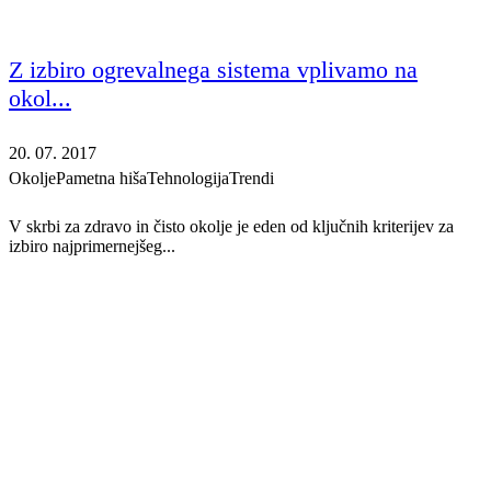
Z izbiro ogrevalnega sistema vplivamo na
okol...
20. 07. 2017
Okolje
Pametna hiša
Tehnologija
Trendi
V skrbi za zdravo in čisto okolje je eden od ključnih kriterijev za
izbiro najprimernejšeg...