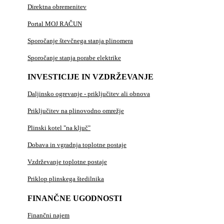
Direktna obremenitev
Portal MOJ RAČUN
Sporočanje števčnega stanja plinomera
Sporočanje stanja porabe elektrike
INVESTICIJE IN VZDRŽEVANJE
Daljinsko ogrevanje - priključitev ali obnova
Priključitev na plinovodno omrežje
Plinski kotel "na ključ"
Dobava in vgradnja toplotne postaje
Vzdrževanje toplotne postaje
Priklop plinskega štedilnika
FINANČNE UGODNOSTI
Finančni najem