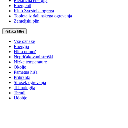
Električna energija
Energenti
Klub Zvestoba ogreva
Toplota iz daljinskega ogrevanja
Zemeljski plin
Prikaži filtre
Vse oznake
Energija
Hitra pomoč
Nepričakovani stroški
Nizke temperature
Okolje
Pametna hiša
Prihranki
Strošek ogrevanja
Tehnologija
Trendi
Udobje