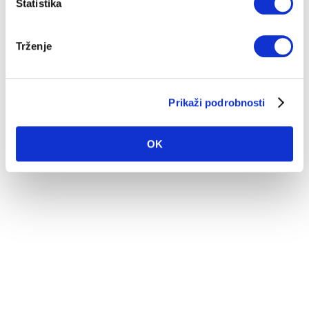
Statistika
Trženje
Kaj je sistem daljinskega ogrevanja?
Prikaži podrobnosti
19. 12. 2018
Energija
Okolje
OK
Sistem daljinskega ogrevanja poleg sistema ogrevanja z zemeljskim
plinom sodi med dva ener...