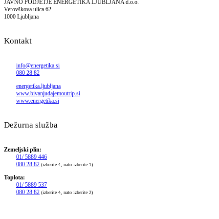
JAVNO PODJETJE ENERGETIKA LJUBLJANA d.o.o.
Verovškova ulica 62
1000 Ljubljana
Kontakt
info@energetika.si
080 28 82
energetika.ljubljana
www.bivanjudajemoutrip.si
www.energetika.si
Dežurna služba
Zemeljski plin:
01/ 5889 446
080 28 82
(izberite 4, nato izberite 1)
Toplota:
01/ 5889 537
080 28 82
(izberite 4, nato izberite 2)