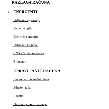
RAZLAGA RAČUNA
ENERGENTI
Daljinsko ogrevanje
Zemeljski plin
Električna energija
Daljinsko hlajenje
CNG – Vozim na metan
Biometan
UPRAVLJANJE RAČUNA
Enakomerni mesečni obrok
Združen račun
E-račun
Plačevanje brez provizije