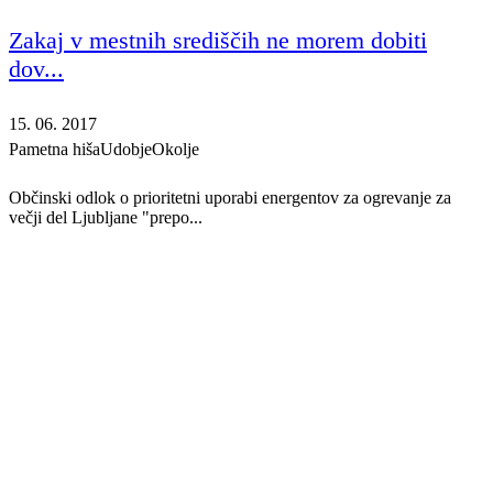
Zakaj v mestnih središčih ne morem dobiti
dov...
15. 06. 2017
Pametna hiša
Udobje
Okolje
Občinski odlok o prioritetni uporabi energentov za ogrevanje za
večji del Ljubljane "prepo...