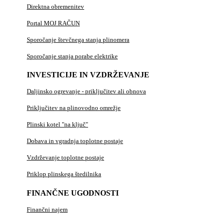
Direktna obremenitev
Portal MOJ RAČUN
Sporočanje števčnega stanja plinomera
Sporočanje stanja porabe elektrike
INVESTICIJE IN VZDRŽEVANJE
Daljinsko ogrevanje - priključitev ali obnova
Priključitev na plinovodno omrežje
Plinski kotel "na ključ"
Dobava in vgradnja toplotne postaje
Vzdrževanje toplotne postaje
Priklop plinskega štedilnika
FINANČNE UGODNOSTI
Finančni najem