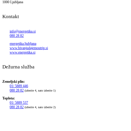
1000 Ljubljana
Kontakt
info@energetika.si
080 28 82
energetika.ljubljana
www.bivanjudajemoutrip.si
www.energetika.si
Dežurna služba
Zemeljski plin:
01/ 5889 446
080 28 82
(izberite 4, nato izberite 1)
Toplota:
01/ 5889 537
080 28 82
(izberite 4, nato izberite 2)