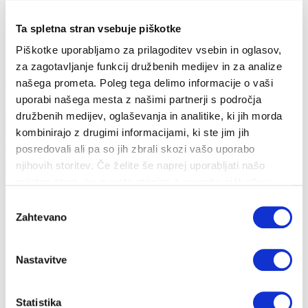
Ta spletna stran vsebuje piškotke
Piškotke uporabljamo za prilagoditev vsebin in oglasov,
za zagotavljanje funkcij družbenih medijev in za analize
Zakaj sistemska kontrola distribucijskega sis...
našega prometa. Poleg tega delimo informacije o vaši
uporabi našega mesta z našimi partnerji s področja
27. 05. 2021
družbenih medijev, oglaševanja in analitike, ki jih morda
Hitra pomoč
Okolje
Udobje
kombinirajo z drugimi informacijami, ki ste jim jih
posredovali ali pa so jih zbrali skozi vašo uporabo
V Energetiki Ljubljana redno izvajamo sistemsko kontrolo
njihovih storitev. Če želite še naprej uporabljati našo
distribucijskega sistema.
spletno stran, se morate strinjati z uporabo piškotkov.
Izbira
Zahtevano
soglasja
Nastavitve
Statistika