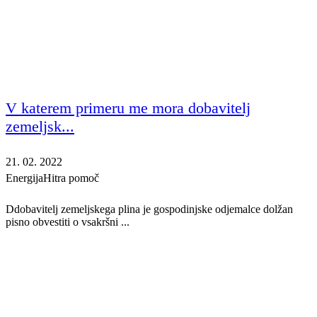
V katerem primeru me mora dobavitelj
zemeljsk...
21. 02. 2022
Energija
Hitra pomoč
Ddobavitelj zemeljskega plina je gospodinjske odjemalce dolžan
pisno obvestiti o vsakršni ...