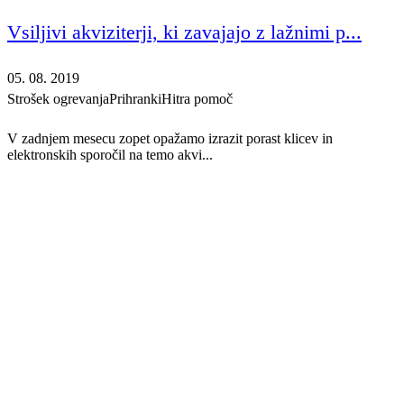
Vsiljivi akviziterji, ki zavajajo z lažnimi p...
05. 08. 2019
Strošek ogrevanja
Prihranki
Hitra pomoč
V zadnjem mesecu zopet opažamo izrazit porast klicev in
elektronskih sporočil na temo akvi...