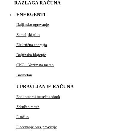
RAZLAGA RAČUNA
ENERGENTI
Daljinsko ogrevanje
Zemeljski plin
Električna energija
Daljinsko hlajenje
CNG – Vozim na metan
Biometan
UPRAVLJANJE RAČUNA
Enakomerni mesečni obrok
Združen račun
E-račun
Plačevanje brez provizije