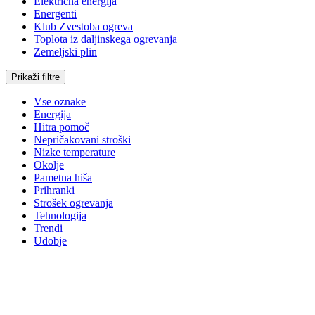
Električna energija
Energenti
Klub Zvestoba ogreva
Toplota iz daljinskega ogrevanja
Zemeljski plin
Prikaži filtre
Vse oznake
Energija
Hitra pomoč
Nepričakovani stroški
Nizke temperature
Okolje
Pametna hiša
Prihranki
Strošek ogrevanja
Tehnologija
Trendi
Udobje