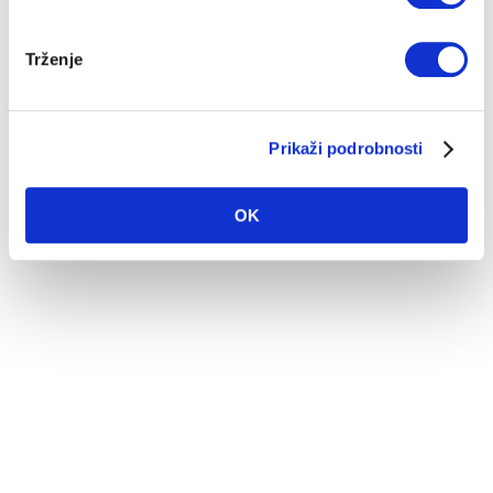
Trženje
Zakaj naj sporočam števčno stanje?
Prikaži podrobnosti
20. 04. 2021
Prihranki
Hitra pomoč
OK
Zakaj naj vsak mesec sporočam števčno stanje?