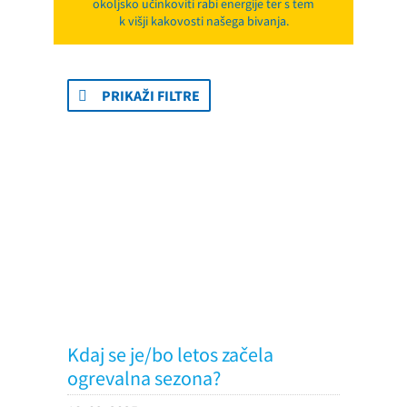
okoljsko učinkoviti rabi energije ter s tem
k višji kakovosti našega bivanja.
PRIKAŽI FILTRE
Kdaj se je/bo letos začela
ogrevalna sezona?