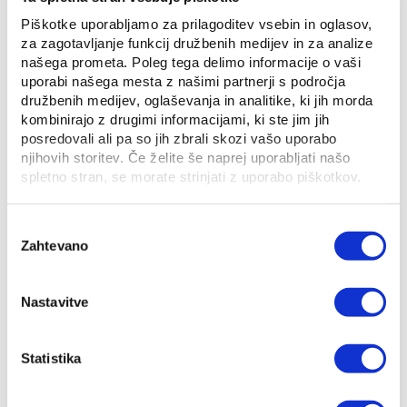
Varčevanje se na računu pozna pri obračunu
porabljene energije (variabilni del računa), fi...
Piškotke uporabljamo za prilagoditev vsebin in oglasov,
za zagotavljanje funkcij družbenih medijev in za analize
našega prometa. Poleg tega delimo informacije o vaši
uporabi našega mesta z našimi partnerji s področja
družbenih medijev, oglaševanja in analitike, ki jih morda
kombinirajo z drugimi informacijami, ki ste jim jih
posredovali ali pa so jih zbrali skozi vašo uporabo
njihovih storitev. Če želite še naprej uporabljati našo
spletno stran, se morate strinjati z uporabo piškotkov.
Izbira
Zahtevano
soglasja
Zakaj v mestnih središčih ne
morem dobiti dov...
Nastavitve
15. 06. 2017
Pametna hiša
Udobje
Okolje
Statistika
Občinski odlok o prioritetni uporabi energentov za
ogrevanje za večji del Ljubljane "prepo...