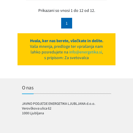
Prikazani so vnosi 1 do 12 od 12.
1
Hvala, ker nas berete, všečkate in delite.
Vaša mnenja, predloge ter vprašanja nam
lahko posredujete na
info@energetika.si
,
s pripisom: Za svetovalca
O nas
JAVNO PODJETJE ENERGETIKA LJUBLJANA d.o.o.
Verovškova ulica 62
1000 Ljubljana