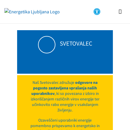
Na
vsebino
SVETOVALEC
Naš Svetovalec združuje
odgovore na
pogosto zastavljena vprašanja naših
uporabnikov
, ki so povezana z izbiro in
izkoriščanjem različnih virov energije ter
učinkovito rabo energije v vsakdanjem
življenju.
Ozaveščeni uporabniki energije
pomembno prispevamo k energetsko in