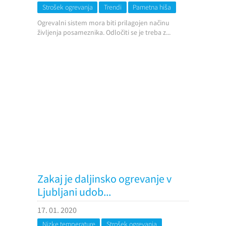
Strošek ogrevanja
Trendi
Pametna hiša
Ogrevalni sistem mora biti prilagojen načinu
življenja posameznika. Odločiti se je treba z...
Zakaj je daljinsko ogrevanje v
Ljubljani udob...
17. 01. 2020
Nizke temperature
Strošek ogrevanja