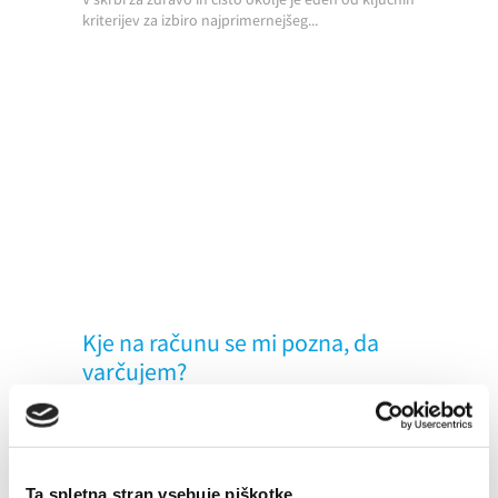
kriterijev za izbiro najprimernejšeg...
Kje na računu se mi pozna, da
varčujem?
28. 06. 2017
Udobje
Pametna hiša
Prihranki
Nepričakovani stroški
Ta spletna stran vsebuje piškotke