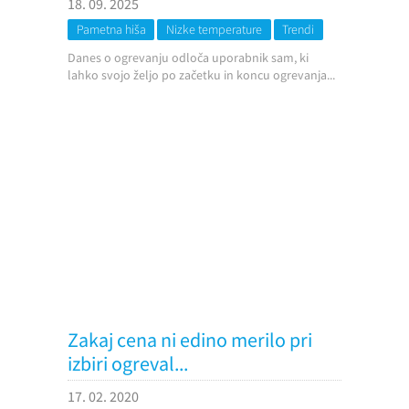
18. 09. 2025
Pametna hiša
Nizke temperature
Trendi
Danes o ogrevanju odloča uporabnik sam, ki
lahko svojo željo po začetku in koncu ogrevanja...
Zakaj cena ni edino merilo pri
izbiri ogreval...
17. 02. 2020