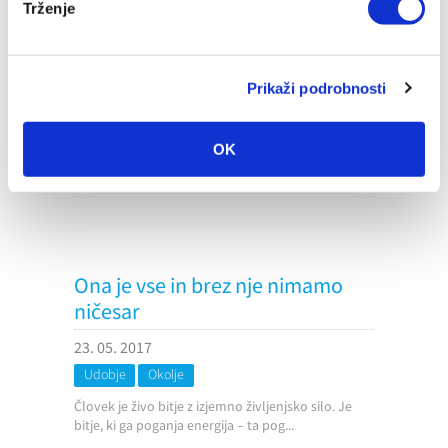
Trženje
Prikaži podrobnosti
OK
Ona je vse in brez nje nimamo
ničesar
23. 05. 2017
Udobje
Okolje
Človek je živo bitje z izjemno življenjsko silo. Je
bitje, ki ga poganja energija – ta pog...