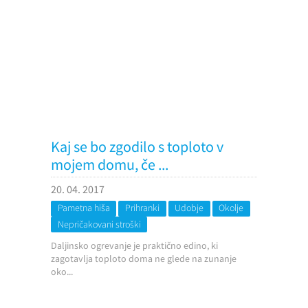
Kaj se bo zgodilo s toploto v
mojem domu, če ...
20. 04. 2017
Pametna hiša
Prihranki
Udobje
Okolje
Nepričakovani stroški
Daljinsko ogrevanje je praktično edino, ki
zagotavlja toploto doma ne glede na zunanje
oko...