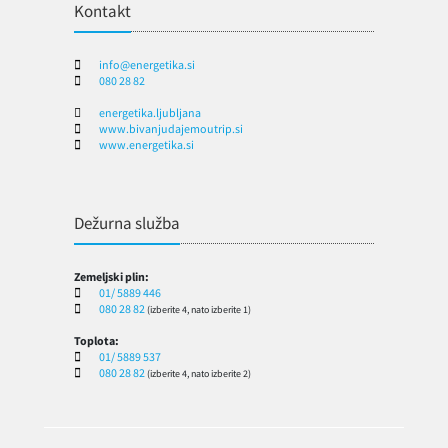
Kontakt
info@energetika.si
080 28 82
energetika.ljubljana
www.bivanjudajemoutrip.si
www.energetika.si
Dežurna služba
Zemeljski plin:
01/ 5889 446
080 28 82
(izberite 4, nato izberite 1)
Toplota:
01/ 5889 537
080 28 82
(izberite 4, nato izberite 2)