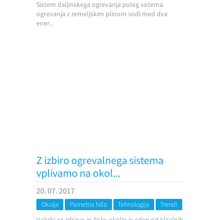
Sistem daljinskega ogrevanja poleg sistema
ogrevanja z zemeljskim plinom sodi med dva
ener...
Z izbiro ogrevalnega sistema
vplivamo na okol...
20. 07. 2017
Okolje
Pametna hiša
Tehnologija
Trendi
V skrbi za zdravo in čisto okolje je eden od ključnih