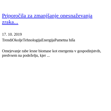
Priporočila za zmanjšanje onesnaževanja
zraka...
17. 10. 2019
Trendi
Okolje
Tehnologija
Energija
Pametna hiša
Omejevanje rabe lesne biomase kot energenta v gospodinjstvih,
predvsem na podeželju, kjer ...