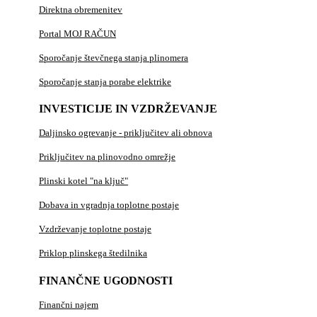
Direktna obremenitev
Portal MOJ RAČUN
Sporočanje števčnega stanja plinomera
Sporočanje stanja porabe elektrike
INVESTICIJE IN VZDRŽEVANJE
Daljinsko ogrevanje - priključitev ali obnova
Priključitev na plinovodno omrežje
Plinski kotel "na ključ"
Dobava in vgradnja toplotne postaje
Vzdrževanje toplotne postaje
Priklop plinskega štedilnika
FINANČNE UGODNOSTI
Finančni najem