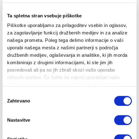
Ta spletna stran vsebuje piškotke
Piškotke uporabljamo za prilagoditev vsebin in oglasov,
Kaj je razlika med energetsko učinkovitostjo ...
za zagotavljanje funkcij družbenih medijev in za analize
našega prometa. Poleg tega delimo informacije o vaši
09. 07. 2020
uporabi našega mesta z našimi partnerji s področja
Pametna hiša
Prihranki
Energija
Okolje
družbenih medijev, oglaševanja in analitike, ki jih morda
kombinirajo z drugimi informacijami, ki ste jim jih
Ko govorimo o energetski učinkovitosti, mislimo na naprave,
posredovali ali pa so jih zbrali skozi vašo uporabo
pripomočke in načine porabe, k...
njihovih storitev. Če želite še naprej uporabljati našo
spletno stran, se morate strinjati z uporabo piškotkov.
Izbira
Zahtevano
soglasja
Nastavitve