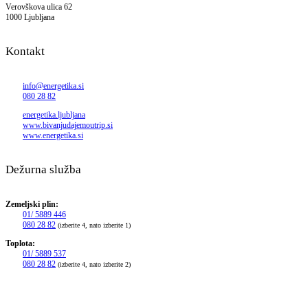
Verovškova ulica 62
1000 Ljubljana
Kontakt
info@energetika.si
080 28 82
energetika.ljubljana
www.bivanjudajemoutrip.si
www.energetika.si
Dežurna služba
Zemeljski plin:
01/ 5889 446
080 28 82
(izberite 4, nato izberite 1)
Toplota:
01/ 5889 537
080 28 82
(izberite 4, nato izberite 2)