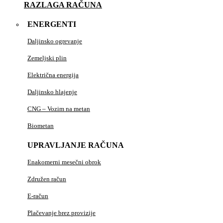
RAZLAGA RAČUNA
ENERGENTI
Daljinsko ogrevanje
Zemeljski plin
Električna energija
Daljinsko hlajenje
CNG – Vozim na metan
Biometan
UPRAVLJANJE RAČUNA
Enakomerni mesečni obrok
Združen račun
E-račun
Plačevanje brez provizije