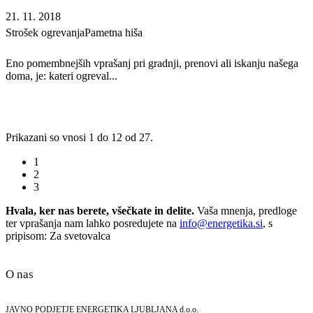
21. 11. 2018
Strošek ogrevanja
Pametna hiša
Eno pomembnejših vprašanj pri gradnji, prenovi ali iskanju našega
doma, je: kateri ogreval...
Prikazani so vnosi 1 do 12 od 27.
1
2
3
Hvala, ker nas berete, všečkate in delite.
Vaša mnenja, predloge
ter vprašanja nam lahko posredujete na
info@energetika.si
, s
pripisom: Za svetovalca
O nas
JAVNO PODJETJE ENERGETIKA LJUBLJANA d.o.o.