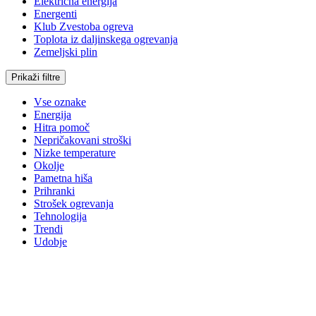
Električna energija
Energenti
Klub Zvestoba ogreva
Toplota iz daljinskega ogrevanja
Zemeljski plin
Prikaži filtre
Vse oznake
Energija
Hitra pomoč
Nepričakovani stroški
Nizke temperature
Okolje
Pametna hiša
Prihranki
Strošek ogrevanja
Tehnologija
Trendi
Udobje