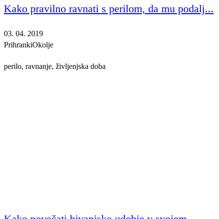
Kako pravilno ravnati s perilom, da mu podalj...
03. 04. 2019
Prihranki
Okolje
perilo, ravnanje, življenjska doba
Kako povečati bivanjsko udobje v svojem