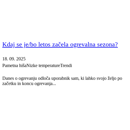
Kdaj se je/bo letos začela ogrevalna sezona?
18. 09. 2025
Pametna hiša
Nizke temperature
Trendi
Danes o ogrevanju odloča uporabnik sam, ki lahko svojo željo po
začetku in koncu ogrevanja...