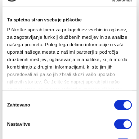
Ta spletna stran vsebuje piškotke
O koncu ogrevalne sezone danes odločate
Piškotke uporabljamo za prilagoditev vsebin in oglasov,
za zagotavljanje funkcij družbenih medijev in za analize
upora...
našega prometa. Poleg tega delimo informacije o vaši
uporabi našega mesta z našimi partnerji s področja
10. 04. 2024
družbenih medijev, oglaševanja in analitike, ki jih morda
Strošek ogrevanja
Nizke temperature
Nepričakovani stroški
kombinirajo z drugimi informacijami, ki ste jim jih
posredovali ali pa so jih zbrali skozi vašo uporabo
Uporabniki daljinskega ogrevanja v Ljubljani se o začetku in koncu
ogrevalne sezone sami o...
njihovih storitev. Če želite še naprej uporabljati našo
spletno stran, se morate strinjati z uporabo piškotkov.
Izbira
Zahtevano
soglasja
Nastavitve