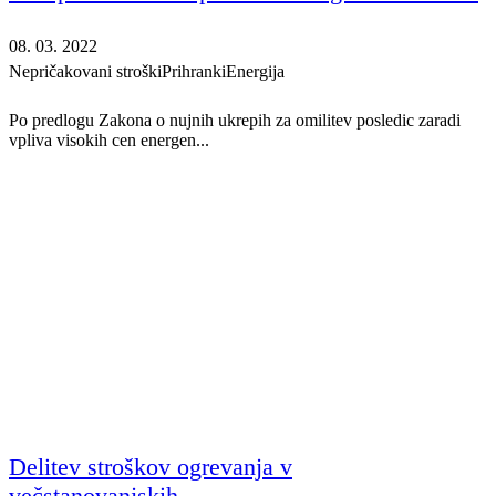
08. 03. 2022
Nepričakovani stroški
Prihranki
Energija
Po predlogu Zakona o nujnih ukrepih za omilitev posledic zaradi
vpliva visokih cen energen...
Delitev stroškov ogrevanja v
večstanovanjskih...