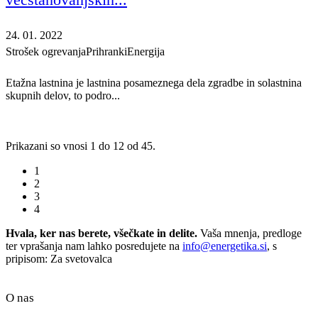
24. 01. 2022
Strošek ogrevanja
Prihranki
Energija
Etažna lastnina je lastnina posameznega dela zgradbe in solastnina
skupnih delov, to podro...
Prikazani so vnosi 1 do 12 od 45.
1
2
3
4
Hvala, ker nas berete, všečkate in delite.
Vaša mnenja, predloge
ter vprašanja nam lahko posredujete na
info@energetika.si
, s
pripisom: Za svetovalca
O nas