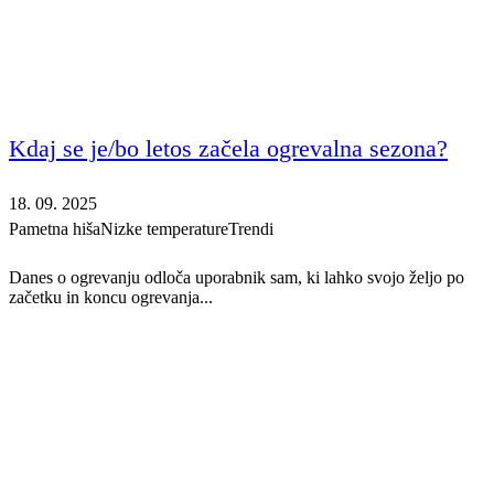
Kdaj se je/bo letos začela ogrevalna sezona?
18. 09. 2025
Pametna hiša
Nizke temperature
Trendi
Danes o ogrevanju odloča uporabnik sam, ki lahko svojo željo po
začetku in koncu ogrevanja...