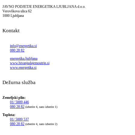
JAVNO PODJETJE ENERGETIKA LJUBLJANA d.o.o.
Verovškova ulica 62
1000 Ljubljana
Kontakt
info@energetika.si
080 28 82
energetika.ljubljana
www.bivanjudajemoutrip.si
www.energetika.si
Dežurna služba
Zemeljski plin:
01/ 5889 446
080 28 82
(izberite 4, nato izberite 1)
Toplota:
01/ 5889 537
080 28 82
(izberite 4, nato izberite 2)