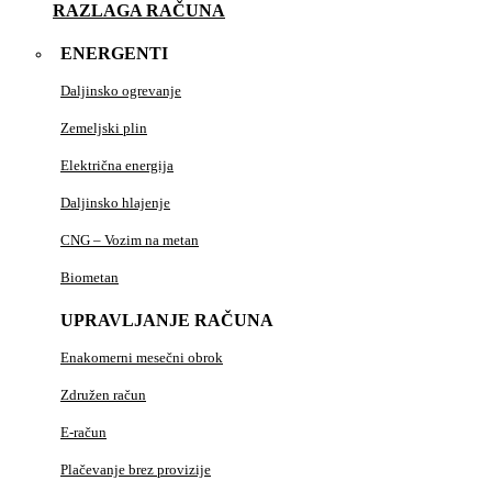
RAZLAGA RAČUNA
ENERGENTI
Daljinsko ogrevanje
Zemeljski plin
Električna energija
Daljinsko hlajenje
CNG – Vozim na metan
Biometan
UPRAVLJANJE RAČUNA
Enakomerni mesečni obrok
Združen račun
E-račun
Plačevanje brez provizije