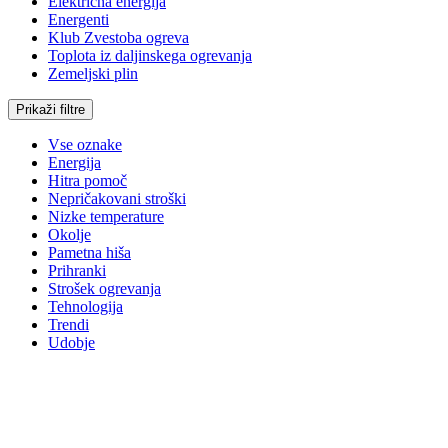
Električna energija
Energenti
Klub Zvestoba ogreva
Toplota iz daljinskega ogrevanja
Zemeljski plin
Prikaži filtre
Vse oznake
Energija
Hitra pomoč
Nepričakovani stroški
Nizke temperature
Okolje
Pametna hiša
Prihranki
Strošek ogrevanja
Tehnologija
Trendi
Udobje