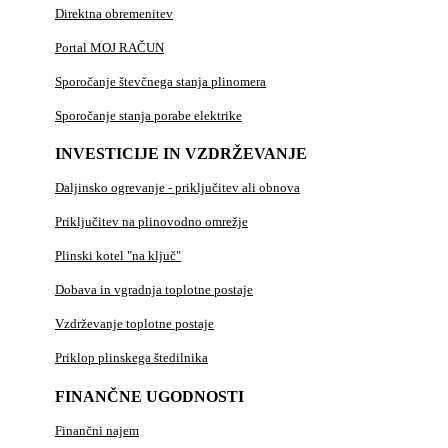
Direktna obremenitev
Portal MOJ RAČUN
Sporočanje števčnega stanja plinomera
Sporočanje stanja porabe elektrike
INVESTICIJE IN VZDRŽEVANJE
Daljinsko ogrevanje - priključitev ali obnova
Priključitev na plinovodno omrežje
Plinski kotel "na ključ"
Dobava in vgradnja toplotne postaje
Vzdrževanje toplotne postaje
Priklop plinskega štedilnika
FINANČNE UGODNOSTI
Finančni najem