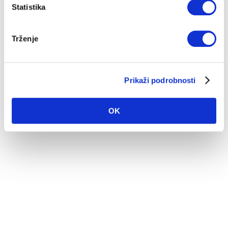
Statistika
Trženje
Izteka se obdobje znižanega DDV na energente
30. 05. 2023
Prikaži podrobnosti
Strošek ogrevanja
Izteka se obdobje znižanega DDV na energente
OK