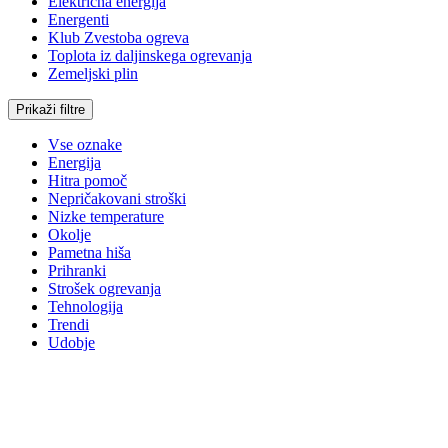
Električna energija
Energenti
Klub Zvestoba ogreva
Toplota iz daljinskega ogrevanja
Zemeljski plin
Prikaži filtre
Vse oznake
Energija
Hitra pomoč
Nepričakovani stroški
Nizke temperature
Okolje
Pametna hiša
Prihranki
Strošek ogrevanja
Tehnologija
Trendi
Udobje