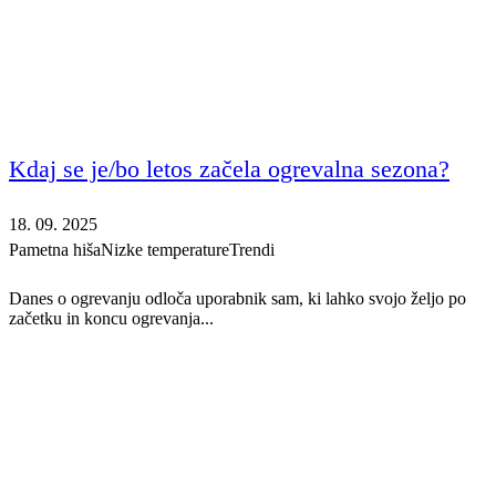
Kdaj se je/bo letos začela ogrevalna sezona?
18. 09. 2025
Pametna hiša
Nizke temperature
Trendi
Danes o ogrevanju odloča uporabnik sam, ki lahko svojo željo po
začetku in koncu ogrevanja...