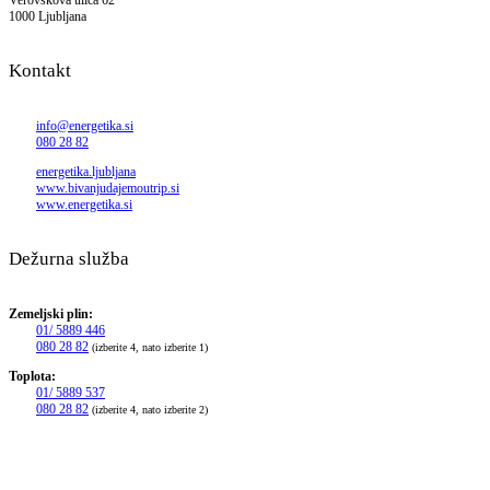
Verovškova ulica 62
1000 Ljubljana
Kontakt
info@energetika.si
080 28 82
energetika.ljubljana
www.bivanjudajemoutrip.si
www.energetika.si
Dežurna služba
Zemeljski plin:
01/ 5889 446
080 28 82
(izberite 4, nato izberite 1)
Toplota:
01/ 5889 537
080 28 82
(izberite 4, nato izberite 2)