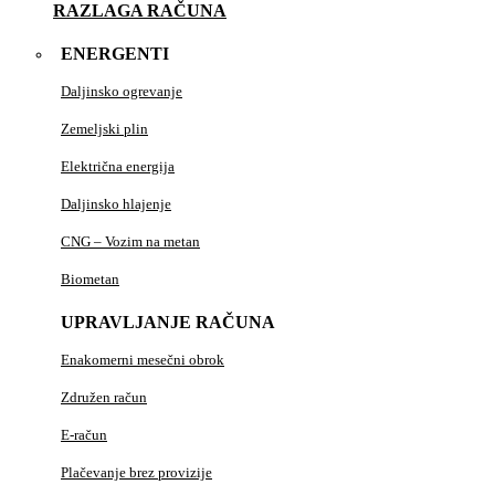
RAZLAGA RAČUNA
ENERGENTI
Daljinsko ogrevanje
Zemeljski plin
Električna energija
Daljinsko hlajenje
CNG – Vozim na metan
Biometan
UPRAVLJANJE RAČUNA
Enakomerni mesečni obrok
Združen račun
E-račun
Plačevanje brez provizije