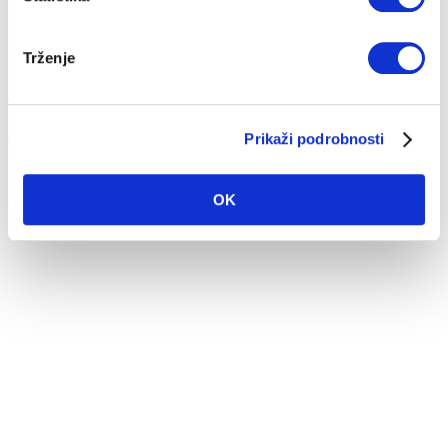
Trženje
Stečaj družbe Mastra d.o.o. – dodatne informa...
Prikaži podrobnosti
09. 06. 2021
Hitra pomoč
OK
V mesecu maju 2021 je bil objavljen stečaj družbe Mastra d.o.o.