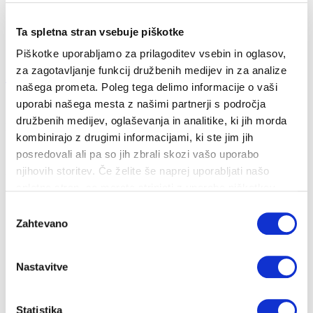
Ta spletna stran vsebuje piškotke
Piškotke uporabljamo za prilagoditev vsebin in oglasov,
za zagotavljanje funkcij družbenih medijev in za analize
Ali je radiatorje potrebno pripraviti na zimo...
našega prometa. Poleg tega delimo informacije o vaši
uporabi našega mesta z našimi partnerji s področja
10. 11. 2021
družbenih medijev, oglaševanja in analitike, ki jih morda
Nizke temperature
Hitra pomoč
kombinirajo z drugimi informacijami, ki ste jim jih
posredovali ali pa so jih zbrali skozi vašo uporabo
Da, tudi radiatorji potrebujejo pripravo na zimo, da nas lahko
grejejo. Pojavi se lahko ka...
njihovih storitev. Če želite še naprej uporabljati našo
spletno stran, se morate strinjati z uporabo piškotkov.
Izbira
Zahtevano
soglasja
Nastavitve
Statistika