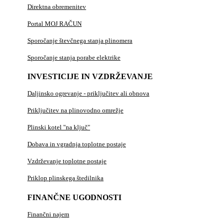
Direktna obremenitev
Portal MOJ RAČUN
Sporočanje števčnega stanja plinomera
Sporočanje stanja porabe elektrike
INVESTICIJE IN VZDRŽEVANJE
Daljinsko ogrevanje - priključitev ali obnova
Priključitev na plinovodno omrežje
Plinski kotel "na ključ"
Dobava in vgradnja toplotne postaje
Vzdrževanje toplotne postaje
Priklop plinskega štedilnika
FINANČNE UGODNOSTI
Finančni najem