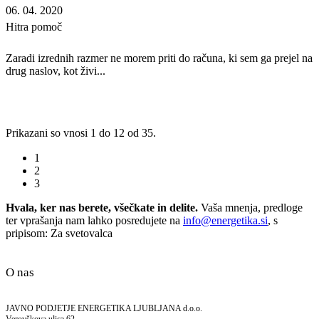
06. 04. 2020
Hitra pomoč
Zaradi izrednih razmer ne morem priti do računa, ki sem ga prejel na
drug naslov, kot živi...
Prikazani so vnosi 1 do 12 od 35.
1
2
3
Hvala, ker nas berete, všečkate in delite.
Vaša mnenja, predloge
ter vprašanja nam lahko posredujete na
info@energetika.si
, s
pripisom: Za svetovalca
O nas
JAVNO PODJETJE ENERGETIKA LJUBLJANA d.o.o.