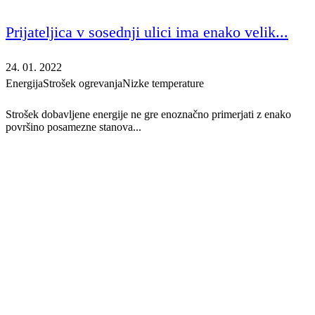
Prijateljica v sosednji ulici ima enako velik...
24. 01. 2022
Energija
Strošek ogrevanja
Nizke temperature
Strošek dobavljene energije ne gre enoznačno primerjati z enako
površino posamezne stanova...