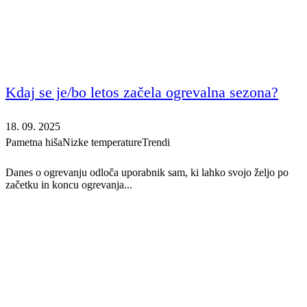
Kdaj se je/bo letos začela ogrevalna sezona?
18. 09. 2025
Pametna hiša
Nizke temperature
Trendi
Danes o ogrevanju odloča uporabnik sam, ki lahko svojo željo po
začetku in koncu ogrevanja...