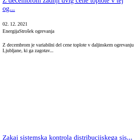
Z decembrom zadnji dvig cene toplote v tej
og...
02. 12. 2021
Energija
Strošek ogrevanja
Z decembrom je variabilni del cene toplote v daljinskem ogrevanju
Ljubljane, ki ga zagotav...
Zakaj sistemska kontrola distribucijskega sis...