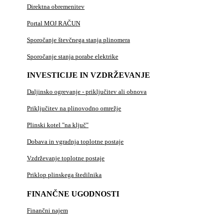
Direktna obremenitev
Portal MOJ RAČUN
Sporočanje števčnega stanja plinomera
Sporočanje stanja porabe elektrike
INVESTICIJE IN VZDRŽEVANJE
Daljinsko ogrevanje - priključitev ali obnova
Priključitev na plinovodno omrežje
Plinski kotel "na ključ"
Dobava in vgradnja toplotne postaje
Vzdrževanje toplotne postaje
Priklop plinskega štedilnika
FINANČNE UGODNOSTI
Finančni najem