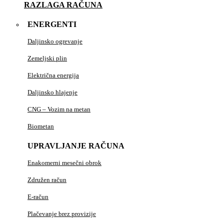
RAZLAGA RAČUNA
ENERGENTI
Daljinsko ogrevanje
Zemeljski plin
Električna energija
Daljinsko hlajenje
CNG – Vozim na metan
Biometan
UPRAVLJANJE RAČUNA
Enakomerni mesečni obrok
Združen račun
E-račun
Plačevanje brez provizije