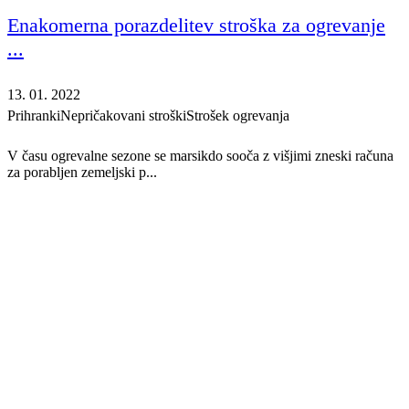
Enakomerna porazdelitev stroška za ogrevanje
...
13. 01. 2022
Prihranki
Nepričakovani stroški
Strošek ogrevanja
V času ogrevalne sezone se marsikdo sooča z višjimi zneski računa
za porabljen zemeljski p...