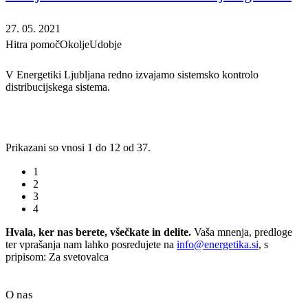
27. 05. 2021
Hitra pomoč
Okolje
Udobje
V Energetiki Ljubljana redno izvajamo sistemsko kontrolo
distribucijskega sistema.
Prikazani so vnosi 1 do 12 od 37.
1
2
3
4
Hvala, ker nas berete, všečkate in delite.
Vaša mnenja, predloge
ter vprašanja nam lahko posredujete na
info@energetika.si
, s
pripisom: Za svetovalca
O nas