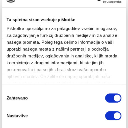
Ta spletna stran vsebuje piškotke
O koncu ogrevalne sezone danes odločate
Piškotke uporabljamo za prilagoditev vsebin in oglasov,
upora...
za zagotavljanje funkcij družbenih medijev in za analize
našega prometa. Poleg tega delimo informacije o vaši
uporabi našega mesta z našimi partnerji s področja
10. 04. 2024
družbenih medijev, oglaševanja in analitike, ki jih morda
Strošek ogrevanja
Nizke temperature
Nepričakovani stroški
kombinirajo z drugimi informacijami, ki ste jim jih
Uporabniki daljinskega ogrevanja v Ljubljani se o začetku in koncu
posredovali ali pa so jih zbrali skozi vašo uporabo
ogrevalne sezone sami o...
njihovih storitev. Če želite še naprej uporabljati našo
spletno stran, se morate strinjati z uporabo piškotkov.
Izbira
Zahtevano
soglasja
Nastavitve