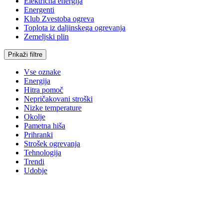
Električna energija
Energenti
Klub Zvestoba ogreva
Toplota iz daljinskega ogrevanja
Zemeljski plin
Prikaži filtre
Vse oznake
Energija
Hitra pomoč
Nepričakovani stroški
Nizke temperature
Okolje
Pametna hiša
Prihranki
Strošek ogrevanja
Tehnologija
Trendi
Udobje