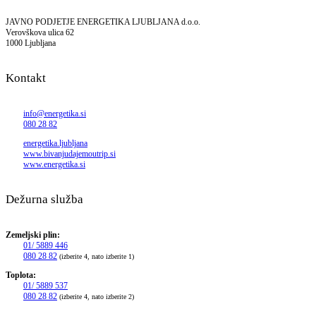
JAVNO PODJETJE ENERGETIKA LJUBLJANA d.o.o.
Verovškova ulica 62
1000 Ljubljana
Kontakt
info@energetika.si
080 28 82
energetika.ljubljana
www.bivanjudajemoutrip.si
www.energetika.si
Dežurna služba
Zemeljski plin:
01/ 5889 446
080 28 82
(izberite 4, nato izberite 1)
Toplota:
01/ 5889 537
080 28 82
(izberite 4, nato izberite 2)