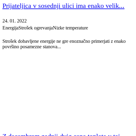
Prijateljica v sosednji ulici ima enako velik...
24. 01. 2022
Energija
Strošek ogrevanja
Nizke temperature
Strošek dobavljene energije ne gre enoznačno primerjati z enako
površino posamezne stanova...