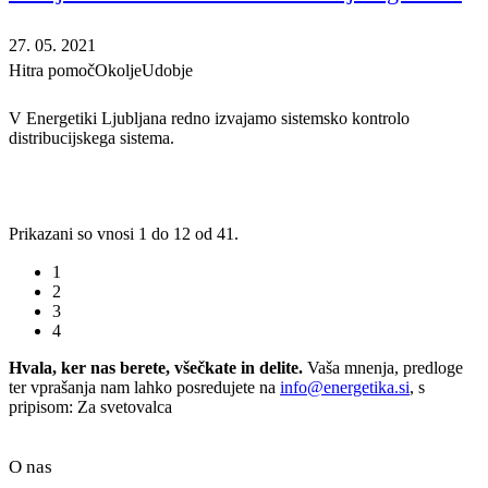
27. 05. 2021
Hitra pomoč
Okolje
Udobje
V Energetiki Ljubljana redno izvajamo sistemsko kontrolo
distribucijskega sistema.
Prikazani so vnosi 1 do 12 od 41.
1
2
3
4
Hvala, ker nas berete, všečkate in delite.
Vaša mnenja, predloge
ter vprašanja nam lahko posredujete na
info@energetika.si
, s
pripisom: Za svetovalca
O nas