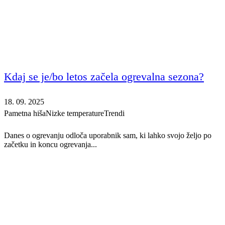
Kdaj se je/bo letos začela ogrevalna sezona?
18. 09. 2025
Pametna hiša
Nizke temperature
Trendi
Danes o ogrevanju odloča uporabnik sam, ki lahko svojo željo po
začetku in koncu ogrevanja...