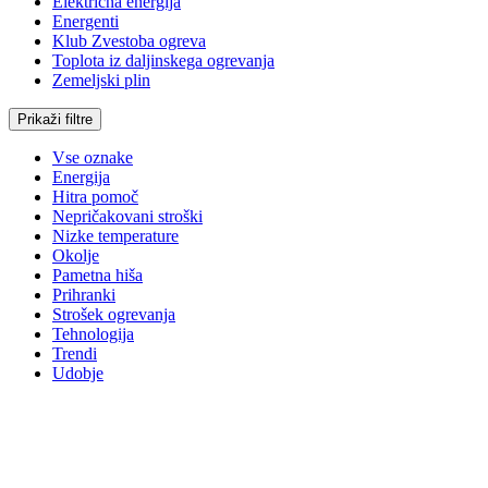
Električna energija
Energenti
Klub Zvestoba ogreva
Toplota iz daljinskega ogrevanja
Zemeljski plin
Prikaži filtre
Vse oznake
Energija
Hitra pomoč
Nepričakovani stroški
Nizke temperature
Okolje
Pametna hiša
Prihranki
Strošek ogrevanja
Tehnologija
Trendi
Udobje