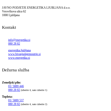
JAVNO PODJETJE ENERGETIKA LJUBLJANA d.o.o.
Verovškova ulica 62
1000 Ljubljana
Kontakt
info@energetika.si
080 28 82
energetika.ljubljana
www.bivanjudajemoutrip.si
www.energetika.si
Dežurna služba
Zemeljski plin:
01/ 5889 446
080 28 82
(izberite 4, nato izberite 1)
Toplota:
01/ 5889 537
080 28 82
(izberite 4, nato izberite 2)