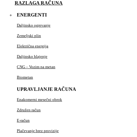
RAZLAGA RAČUNA
ENERGENTI
Daljinsko ogrevanje
Zemeljski plin
Električna energija
Daljinsko hlajenje
CNG – Vozim na metan
Biometan
UPRAVLJANJE RAČUNA
Enakomerni mesečni obrok
Združen račun
E-račun
Plačevanje brez provizije