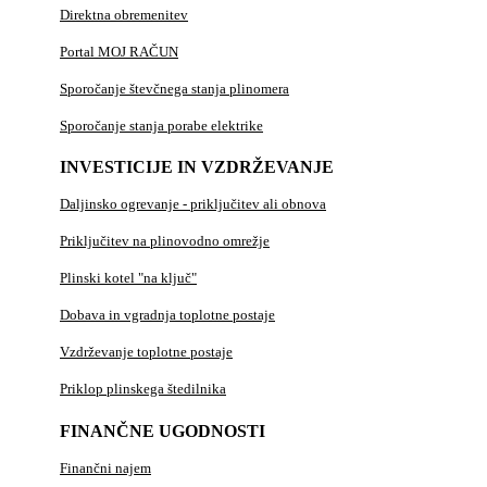
Direktna obremenitev
Portal MOJ RAČUN
Sporočanje števčnega stanja plinomera
Sporočanje stanja porabe elektrike
INVESTICIJE IN VZDRŽEVANJE
Daljinsko ogrevanje - priključitev ali obnova
Priključitev na plinovodno omrežje
Plinski kotel "na ključ"
Dobava in vgradnja toplotne postaje
Vzdrževanje toplotne postaje
Priklop plinskega štedilnika
FINANČNE UGODNOSTI
Finančni najem