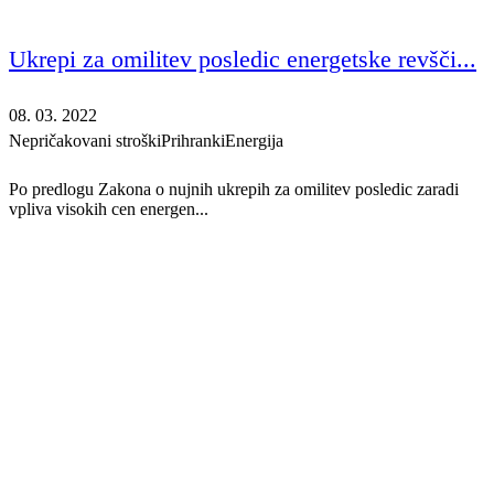
Ukrepi za omilitev posledic energetske revšči...
08. 03. 2022
Nepričakovani stroški
Prihranki
Energija
Po predlogu Zakona o nujnih ukrepih za omilitev posledic zaradi
vpliva visokih cen energen...