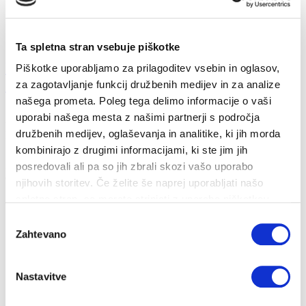
Ta spletna stran vsebuje piškotke
Ukrepi za obvladovanje energetske draginje
Piškotke uporabljamo za prilagoditev vsebin in oglasov,
20...
za zagotavljanje funkcij družbenih medijev in za analize
našega prometa. Poleg tega delimo informacije o vaši
uporabi našega mesta z našimi partnerji s področja
26. 10. 2022
družbenih medijev, oglaševanja in analitike, ki jih morda
Prihranki
Energija
kombinirajo z drugimi informacijami, ki ste jim jih
Zakon o nujnem ukrepu na področju davka na dodano vrednost za
posredovali ali pa so jih zbrali skozi vašo uporabo
omilitev dviga cen energento...
njihovih storitev. Če želite še naprej uporabljati našo
spletno stran, se morate strinjati z uporabo piškotkov.
Izbira
Zahtevano
soglasja
Nastavitve