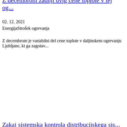
Z decembrom zadnji dvig cene toplote v tej
og...
02. 12. 2021
Energija
Strošek ogrevanja
Z decembrom je variabilni del cene toplote v daljinskem ogrevanju
Ljubljane, ki ga zagotav...
Zakaj sistemska kontrola distribucijskega sis...