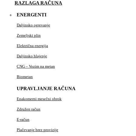
RAZLAGA RAČUNA
ENERGENTI
Daljinsko ogrevanje
Zemeljski plin
Električna energija
Daljinsko hlajenje
CNG – Vozim na metan
Biometan
UPRAVLJANJE RAČUNA
Enakomerni mesečni obrok
Združen račun
E-račun
Plačevanje brez provizije