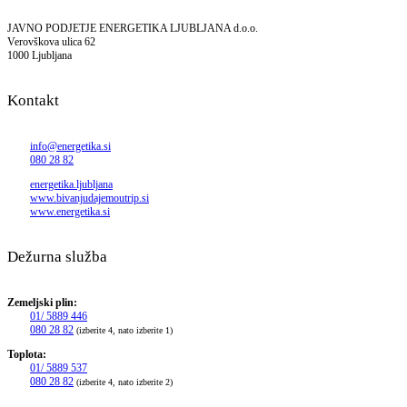
JAVNO PODJETJE ENERGETIKA LJUBLJANA d.o.o.
Verovškova ulica 62
1000 Ljubljana
Kontakt
info@energetika.si
080 28 82
energetika.ljubljana
www.bivanjudajemoutrip.si
www.energetika.si
Dežurna služba
Zemeljski plin:
01/ 5889 446
080 28 82
(izberite 4, nato izberite 1)
Toplota:
01/ 5889 537
080 28 82
(izberite 4, nato izberite 2)