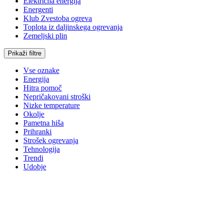
Električna energija
Energenti
Klub Zvestoba ogreva
Toplota iz daljinskega ogrevanja
Zemeljski plin
Prikaži filtre
Vse oznake
Energija
Hitra pomoč
Nepričakovani stroški
Nizke temperature
Okolje
Pametna hiša
Prihranki
Strošek ogrevanja
Tehnologija
Trendi
Udobje