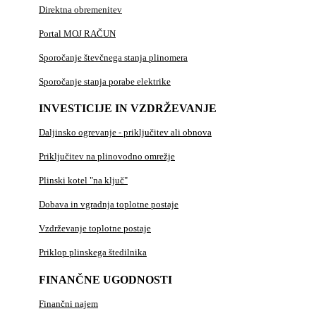
Direktna obremenitev
Portal MOJ RAČUN
Sporočanje števčnega stanja plinomera
Sporočanje stanja porabe elektrike
INVESTICIJE IN VZDRŽEVANJE
Daljinsko ogrevanje - priključitev ali obnova
Priključitev na plinovodno omrežje
Plinski kotel "na ključ"
Dobava in vgradnja toplotne postaje
Vzdrževanje toplotne postaje
Priklop plinskega štedilnika
FINANČNE UGODNOSTI
Finančni najem