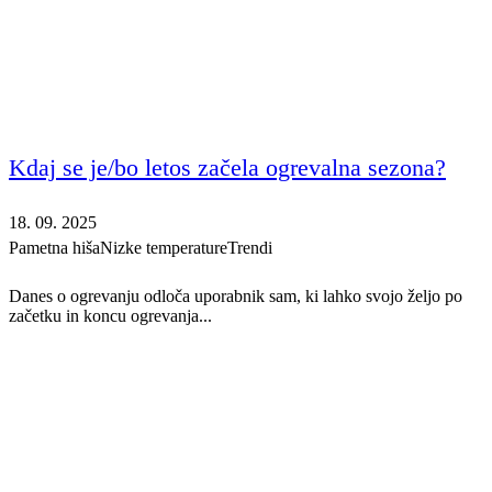
Kdaj se je/bo letos začela ogrevalna sezona?
18. 09. 2025
Pametna hiša
Nizke temperature
Trendi
Danes o ogrevanju odloča uporabnik sam, ki lahko svojo željo po
začetku in koncu ogrevanja...