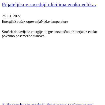
Prijateljica v sosednji ulici ima enako velik...
24. 01. 2022
Energija
Strošek ogrevanja
Nizke temperature
Strošek dobavljene energije ne gre enoznačno primerjati z enako
površino posamezne stanova...