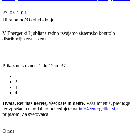
27. 05. 2021
Hitra pomoč
Okolje
Udobje
V Energetiki Ljubljana redno izvajamo sistemsko kontrolo
distribucijskega sistema.
Prikazani so vnosi 1 do 12 od 37.
1
2
3
4
Hvala, ker nas berete, všečkate in delite.
Vaša mnenja, predloge
ter vprašanja nam lahko posredujete na
info@energetika.si
, s
pripisom: Za svetovalca
O nas