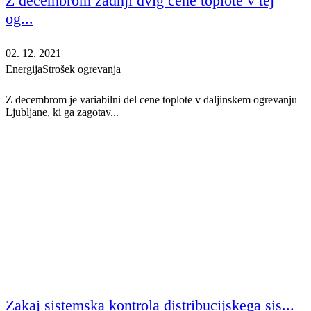
Z decembrom zadnji dvig cene toplote v tej
og...
02. 12. 2021
Energija
Strošek ogrevanja
Z decembrom je variabilni del cene toplote v daljinskem ogrevanju
Ljubljane, ki ga zagotav...
Zakaj sistemska kontrola distribucijskega sis...