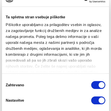
Ta spletna stran vsebuje piškotke
Ukrepi za obvladovanje energetske draginje
Piškotke uporabljamo za prilagoditev vsebin in oglasov,
20...
za zagotavljanje funkcij družbenih medijev in za analize
našega prometa. Poleg tega delimo informacije o vaši
uporabi našega mesta z našimi partnerji s področja
26. 10. 2022
družbenih medijev, oglaševanja in analitike, ki jih morda
Prihranki
Energija
kombinirajo z drugimi informacijami, ki ste jim jih
Zakon o nujnem ukrepu na področju davka na dodano vrednost za
posredovali ali pa so jih zbrali skozi vašo uporabo
omilitev dviga cen energento...
njihovih storitev. Če želite še naprej uporabljati našo
spletno stran, se morate strinjati z uporabo piškotkov.
Izbira
Zahtevano
soglasja
Nastavitve