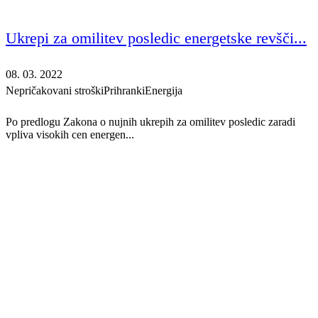
Ukrepi za omilitev posledic energetske revšči...
08. 03. 2022
Nepričakovani stroški
Prihranki
Energija
Po predlogu Zakona o nujnih ukrepih za omilitev posledic zaradi
vpliva visokih cen energen...