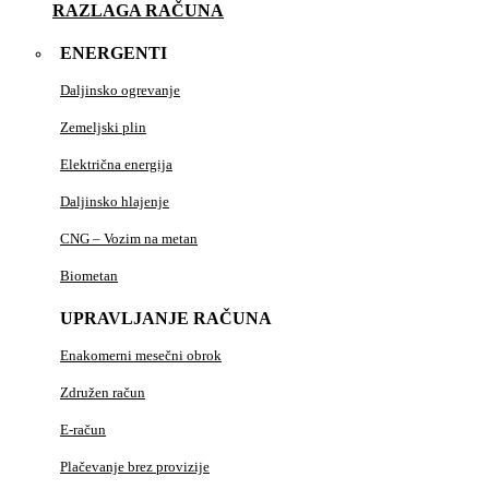
RAZLAGA RAČUNA
ENERGENTI
Daljinsko ogrevanje
Zemeljski plin
Električna energija
Daljinsko hlajenje
CNG – Vozim na metan
Biometan
UPRAVLJANJE RAČUNA
Enakomerni mesečni obrok
Združen račun
E-račun
Plačevanje brez provizije