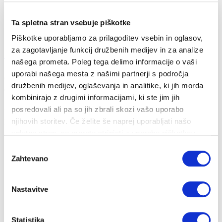
Ta spletna stran vsebuje piškotke
Piškotke uporabljamo za prilagoditev vsebin in oglasov,
za zagotavljanje funkcij družbenih medijev in za analize
Zelena prihodnost tudi v Grosuplju
našega prometa. Poleg tega delimo informacije o vaši
uporabi našega mesta z našimi partnerji s področja
03. 11. 2021
družbenih medijev, oglaševanja in analitike, ki jih morda
Okolje
kombinirajo z drugimi informacijami, ki ste jim jih
posredovali ali pa so jih zbrali skozi vašo uporabo
Energetika Ljubljana je novembra letos realizirala svoja petnajstletna
prizadevanja za šir...
njihovih storitev. Če želite še naprej uporabljati našo
spletno stran, se morate strinjati z uporabo piškotkov.
Izbira
Zahtevano
soglasja
Nastavitve
Statistika