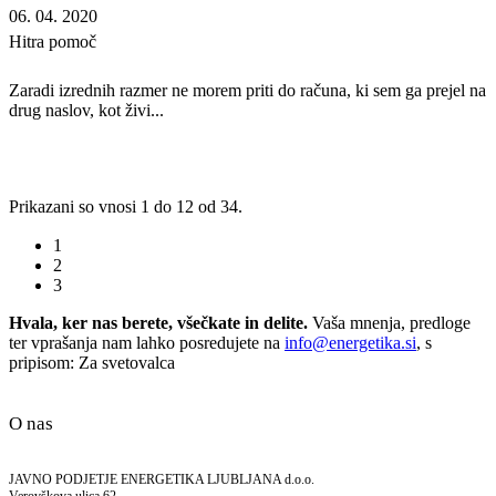
06. 04. 2020
Hitra pomoč
Zaradi izrednih razmer ne morem priti do računa, ki sem ga prejel na
drug naslov, kot živi...
Prikazani so vnosi 1 do 12 od 34.
1
2
3
Hvala, ker nas berete, všečkate in delite.
Vaša mnenja, predloge
ter vprašanja nam lahko posredujete na
info@energetika.si
, s
pripisom: Za svetovalca
O nas
JAVNO PODJETJE ENERGETIKA LJUBLJANA d.o.o.