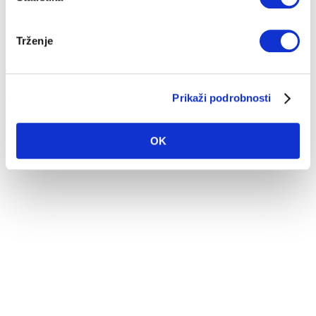
Trženje
Stečaj družbe Mastra d.o.o. – dodatne informa...
Prikaži podrobnosti
09. 06. 2021
Hitra pomoč
OK
V mesecu maju 2021 je bil objavljen stečaj družbe Mastra d.o.o.