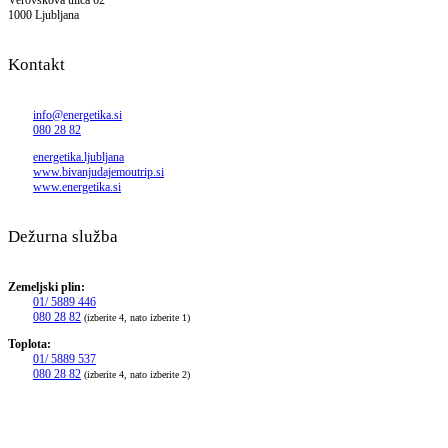
Verovškova ulica 62
1000 Ljubljana
Kontakt
info@energetika.si
080 28 82
energetika.ljubljana
www.bivanjudajemoutrip.si
www.energetika.si
Dežurna služba
Zemeljski plin:
01/ 5889 446
080 28 82
(izberite 4, nato izberite 1)
Toplota:
01/ 5889 537
080 28 82
(izberite 4, nato izberite 2)