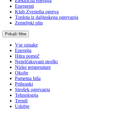
Električna energija
Energenti
Klub Zvestoba ogreva
Toplota iz daljinskega ogrevanja
Zemeljski plin
Prikaži filtre
Vse oznake
Energija
Hitra pomoč
Nepričakovani stroški
Nizke temperature
Okolje
Pametna hiša
Prihranki
Strošek ogrevanja
Tehnologija
Trendi
Udobje