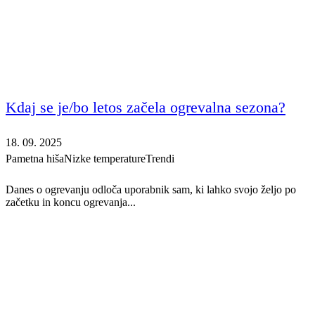
Kdaj se je/bo letos začela ogrevalna sezona?
18. 09. 2025
Pametna hiša
Nizke temperature
Trendi
Danes o ogrevanju odloča uporabnik sam, ki lahko svojo željo po
začetku in koncu ogrevanja...