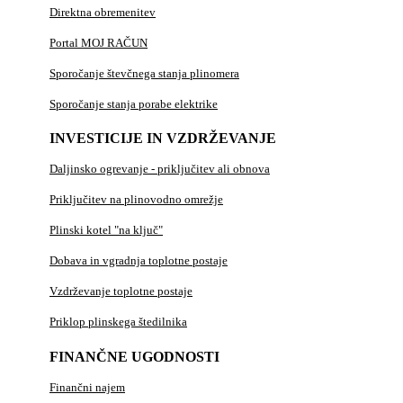
Direktna obremenitev
Portal MOJ RAČUN
Sporočanje števčnega stanja plinomera
Sporočanje stanja porabe elektrike
INVESTICIJE IN VZDRŽEVANJE
Daljinsko ogrevanje - priključitev ali obnova
Priključitev na plinovodno omrežje
Plinski kotel "na ključ"
Dobava in vgradnja toplotne postaje
Vzdrževanje toplotne postaje
Priklop plinskega štedilnika
FINANČNE UGODNOSTI
Finančni najem