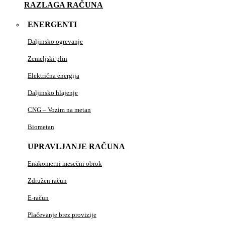
RAZLAGA RAČUNA
ENERGENTI
Daljinsko ogrevanje
Zemeljski plin
Električna energija
Daljinsko hlajenje
CNG – Vozim na metan
Biometan
UPRAVLJANJE RAČUNA
Enakomerni mesečni obrok
Združen račun
E-račun
Plačevanje brez provizije