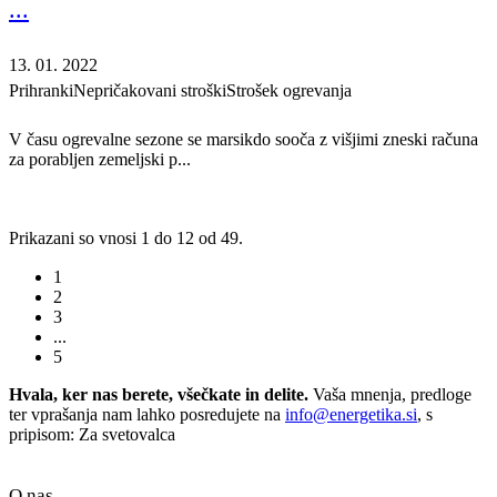
...
13. 01. 2022
Prihranki
Nepričakovani stroški
Strošek ogrevanja
V času ogrevalne sezone se marsikdo sooča z višjimi zneski računa
za porabljen zemeljski p...
Prikazani so vnosi 1 do 12 od 49.
1
2
3
...
5
Hvala, ker nas berete, všečkate in delite.
Vaša mnenja, predloge
ter vprašanja nam lahko posredujete na
info@energetika.si
, s
pripisom: Za svetovalca
O nas