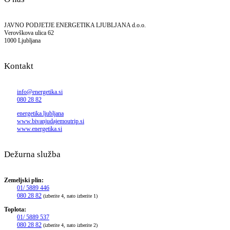
JAVNO PODJETJE ENERGETIKA LJUBLJANA d.o.o.
Verovškova ulica 62
1000 Ljubljana
Kontakt
info@energetika.si
080 28 82
energetika.ljubljana
www.bivanjudajemoutrip.si
www.energetika.si
Dežurna služba
Zemeljski plin:
01/ 5889 446
080 28 82
(izberite 4, nato izberite 1)
Toplota:
01/ 5889 537
080 28 82
(izberite 4, nato izberite 2)