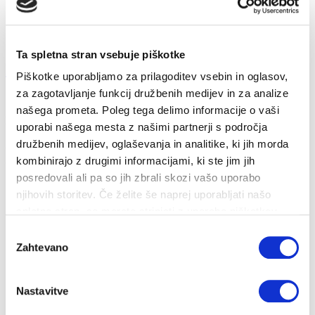
Ta spletna stran vsebuje piškotke
Kako varčevati v kuhinji?
Piškotke uporabljamo za prilagoditev vsebin in oglasov,
za zagotavljanje funkcij družbenih medijev in za analize
18. 11. 2022
našega prometa. Poleg tega delimo informacije o vaši
Prihranki
Energija
uporabi našega mesta z našimi partnerji s področja
družbenih medijev, oglaševanja in analitike, ki jih morda
Varčujemo lahko tudi pri kuhanju in pečenju. Poglejmo nekaj
kombinirajo z drugimi informacijami, ki ste jim jih
ukrepov, s katerimi lahko prih...
posredovali ali pa so jih zbrali skozi vašo uporabo
njihovih storitev. Če želite še naprej uporabljati našo
spletno stran, se morate strinjati z uporabo piškotkov.
Izbira
Zahtevano
soglasja
Nastavitve