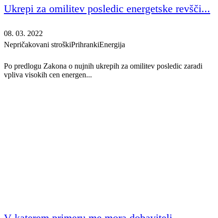
Ukrepi za omilitev posledic energetske revšči...
08. 03. 2022
Nepričakovani stroški
Prihranki
Energija
Po predlogu Zakona o nujnih ukrepih za omilitev posledic zaradi
vpliva visokih cen energen...
V katerem primeru me mora dobavitelj