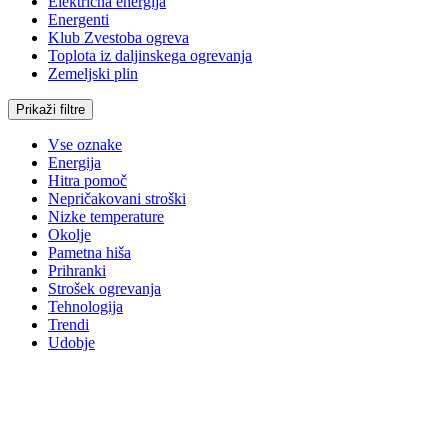
Električna energija
Energenti
Klub Zvestoba ogreva
Toplota iz daljinskega ogrevanja
Zemeljski plin
Prikaži filtre
Vse oznake
Energija
Hitra pomoč
Nepričakovani stroški
Nizke temperature
Okolje
Pametna hiša
Prihranki
Strošek ogrevanja
Tehnologija
Trendi
Udobje