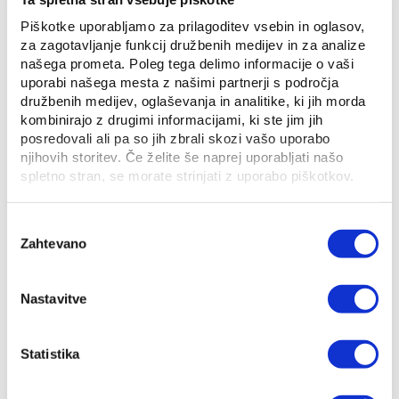
Predstavljamo nekaj nasvetov za prihranek pri
Piškotke uporabljamo za prilagoditev vsebin in oglasov,
stroških energije.
za zagotavljanje funkcij družbenih medijev in za analize
našega prometa. Poleg tega delimo informacije o vaši
uporabi našega mesta z našimi partnerji s področja
družbenih medijev, oglaševanja in analitike, ki jih morda
kombinirajo z drugimi informacijami, ki ste jim jih
posredovali ali pa so jih zbrali skozi vašo uporabo
njihovih storitev. Če želite še naprej uporabljati našo
spletno stran, se morate strinjati z uporabo piškotkov.
Izbira
Zahtevano
soglasja
Kakšna je cena električne
Nastavitve
energije od 1. 9. 2...
09. 09. 2022
Statistika
Energija
Prihranki
S 1. 9. 2022 je stopila v veljavo Uredba o določitvi