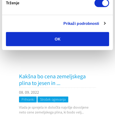
cen električne energije, ki določa na...
Trženje
Prikaži podrobnosti
OK
Kakšna bo cena zemeljskega
plina to jesen in ...
08. 09. 2022
Prihranki
Strošek ogrevanja
Vlada je sprejela in določila najvišje dovoljene
neto cene zemeljskega plina, ki bodo velj...