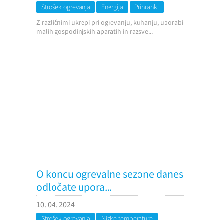
Strošek ogrevanja
Energija
Prihranki
Z različnimi ukrepi pri ogrevanju, kuhanju, uporabi
malih gospodinjskih aparatih in razsve...
O koncu ogrevalne sezone danes
odločate upora...
10. 04. 2024
Strošek ogrevanja
Nizke temperature