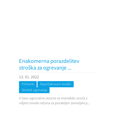
Enakomerna porazdelitev
stroška za ogrevanje ...
13. 01. 2022
Prihranki
Nepričakovani stroški
Strošek ogrevanja
V času ogrevalne sezone se marsikdo sooča z
višjimi zneski računa za porabljen zemeljski p...