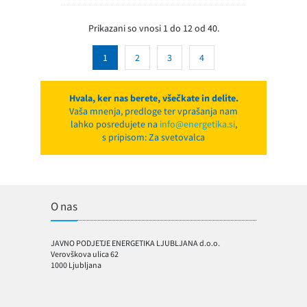
Prikazani so vnosi 1 do 12 od 40.
1
2
3
4
Hvala, ker nas berete, všečkate in delite.
Vaša mnenja, predloge ter vprašanja nam
lahko posredujete na
info@energetika.si
,
s pripisom: Za svetovalca
O nas
JAVNO PODJETJE ENERGETIKA LJUBLJANA d.o.o.
Verovškova ulica 62
1000 Ljubljana