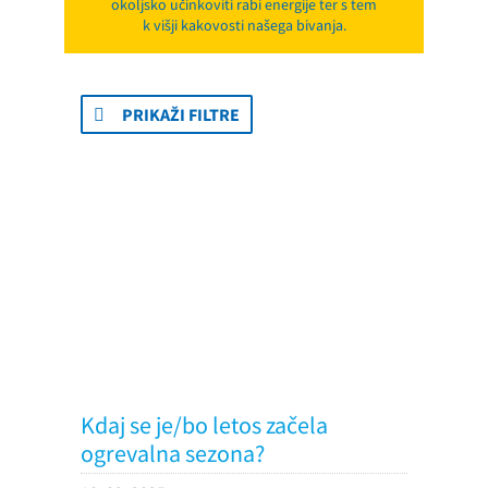
okoljsko učinkoviti rabi energije ter s tem
k višji kakovosti našega bivanja.
PRIKAŽI FILTRE
Kdaj se je/bo letos začela
ogrevalna sezona?