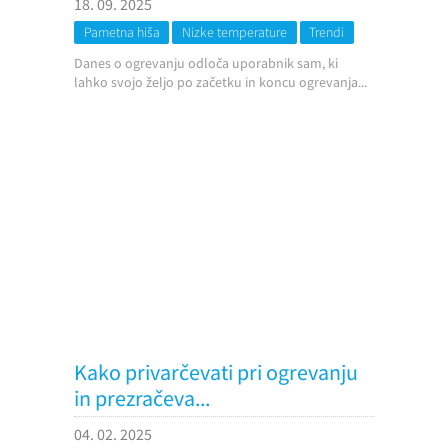
18. 09. 2025
Pametna hiša
Nizke temperature
Trendi
Danes o ogrevanju odloča uporabnik sam, ki
lahko svojo željo po začetku in koncu ogrevanja...
Kako privarčevati pri ogrevanju
in prezračeva...
04. 02. 2025