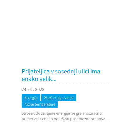
Prijateljica v sosednji ulici ima
enako velik...
24. 01. 2022
Energija
Strošek ogrevanja
Nizke temperature
Strošek dobavljene energije ne gre enoznačno
primerjati z enako površino posamezne stanova...