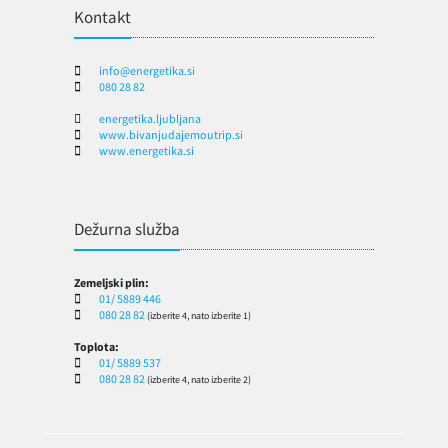
Kontakt
info@energetika.si
080 28 82
energetika.ljubljana
www.bivanjudajemoutrip.si
www.energetika.si
Dežurna služba
Zemeljski plin:
01/ 5889 446
080 28 82
(izberite 4, nato izberite 1)
Toplota:
01/ 5889 537
080 28 82
(izberite 4, nato izberite 2)