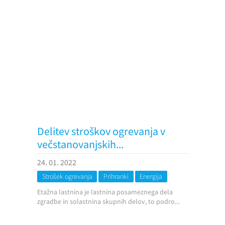
Delitev stroškov ogrevanja v
večstanovanjskih...
24. 01. 2022
Strošek ogrevanja
Prihranki
Energija
Etažna lastnina je lastnina posameznega dela
zgradbe in solastnina skupnih delov, to podro...