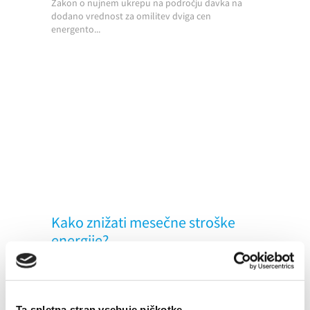
Zakon o nujnem ukrepu na področju davka na
dodano vrednost za omilitev dviga cen
energento...
Kako znižati mesečne stroške
energije?
03. 10. 2022
Nizke temperature
Nepričakovani stroški
Energija
Prihranki
Ta spletna stran vsebuje piškotke