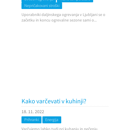
Nepričakovani stroški
Uporabniki daljinskega ogrevanja v Ljubljani se o
začetku in koncu ogrevalne sezone sami o...
Kako varčevati v kuhinji?
18. 11. 2022
Prihranki
Energija
Varčujemo lahko tudi pri kuhanju in pečenju.