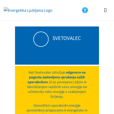
Na
vsebino
SVETOVALEC
Naš Svetovalec združuje
odgovore na
pogosto zastavljena vprašanja naših
uporabnikov
, ki so povezana z izbiro in
izkoriščanjem različnih virov energije ter
učinkovito rabo energije v vsakdanjem
življenju.
Ozaveščeni uporabniki energije
pomembno prispevamo k energetsko in