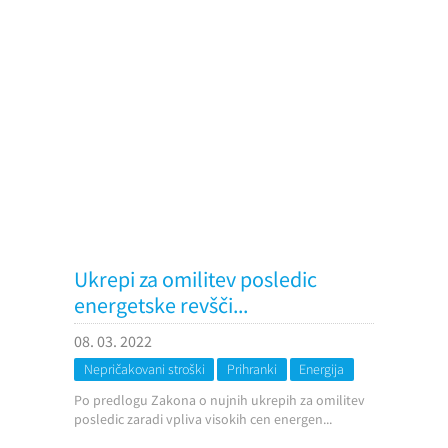
Ukrepi za omilitev posledic
energetske revšči...
08. 03. 2022
Nepričakovani stroški
Prihranki
Energija
Po predlogu Zakona o nujnih ukrepih za omilitev
posledic zaradi vpliva visokih cen energen...