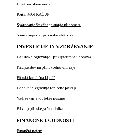
Direktna obremenitev
Portal MOJ RAČUN
Sporočanje števčnega stanja plinomera
Sporočanje stanja porabe elektrike
INVESTICIJE IN VZDRŽEVANJE
Daljinsko ogrevanje - priključitev ali obnova
Priključitev na plinovodno omrežje
Plinski kotel "na ključ"
Dobava in vgradnja toplotne postaje
Vzdrževanje toplotne postaje
Priklop plinskega štedilnika
FINANČNE UGODNOSTI
Finančni najem