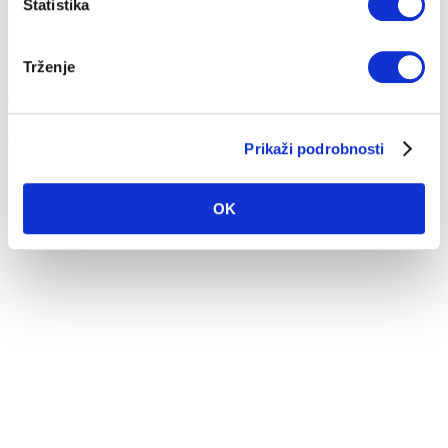
Statistika
Trženje
Kako znižati mesečne stroške energije?
03. 10. 2022
Prikaži podrobnosti
Nizke temperature
Nepričakovani stroški
Energija
Prihranki
Predstavljamo nekaj nasvetov za prihranek pri stroških energije.
OK