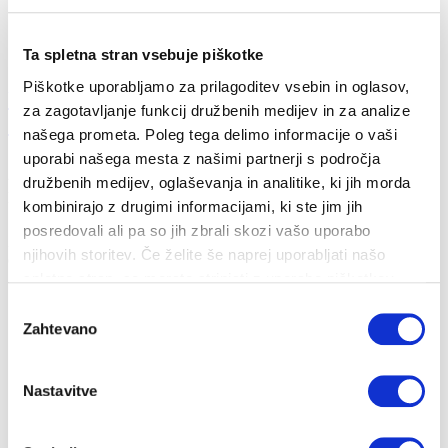
Ta spletna stran vsebuje piškotke
Piškotke uporabljamo za prilagoditev vsebin in oglasov,
Ukrepi za obvladovanje energetske draginje
za zagotavljanje funkcij družbenih medijev in za analize
20...
našega prometa. Poleg tega delimo informacije o vaši
uporabi našega mesta z našimi partnerji s področja
26. 10. 2022
družbenih medijev, oglaševanja in analitike, ki jih morda
Prihranki
Energija
kombinirajo z drugimi informacijami, ki ste jim jih
posredovali ali pa so jih zbrali skozi vašo uporabo
Zakon o nujnem ukrepu na področju davka na dodano vrednost za
njihovih storitev. Če želite še naprej uporabljati našo
omilitev dviga cen energento...
spletno stran, se morate strinjati z uporabo piškotkov.
Izbira
Zahtevano
soglasja
Nastavitve