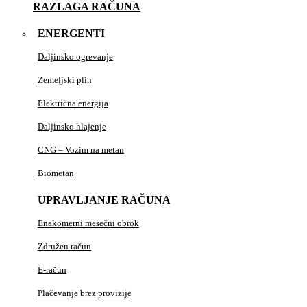
RAZLAGA RAČUNA
ENERGENTI
Daljinsko ogrevanje
Zemeljski plin
Električna energija
Daljinsko hlajenje
CNG – Vozim na metan
Biometan
UPRAVLJANJE RAČUNA
Enakomerni mesečni obrok
Združen račun
E-račun
Plačevanje brez provizije