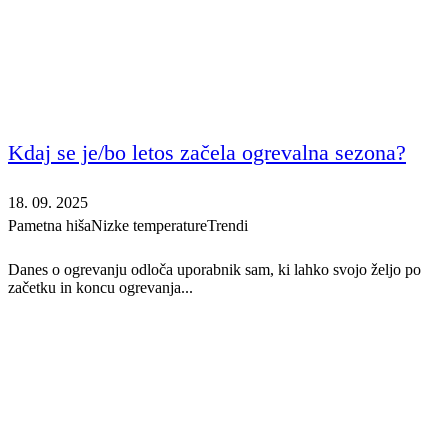
Kdaj se je/bo letos začela ogrevalna sezona?
18. 09. 2025
Pametna hiša
Nizke temperature
Trendi
Danes o ogrevanju odloča uporabnik sam, ki lahko svojo željo po
začetku in koncu ogrevanja...