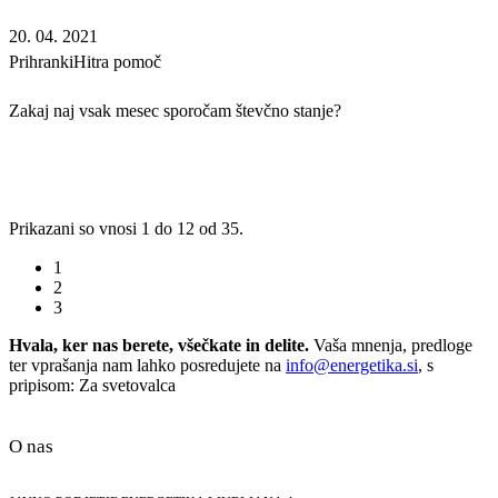
20. 04. 2021
Prihranki
Hitra pomoč
Zakaj naj vsak mesec sporočam števčno stanje?
Prikazani so vnosi 1 do 12 od 35.
1
2
3
Hvala, ker nas berete, všečkate in delite.
Vaša mnenja, predloge
ter vprašanja nam lahko posredujete na
info@energetika.si
, s
pripisom: Za svetovalca
O nas