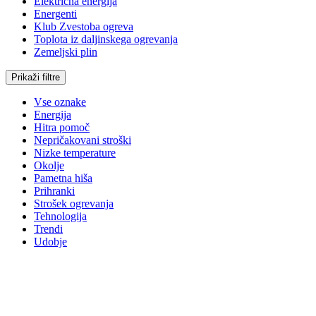
Električna energija
Energenti
Klub Zvestoba ogreva
Toplota iz daljinskega ogrevanja
Zemeljski plin
Prikaži filtre
Vse oznake
Energija
Hitra pomoč
Nepričakovani stroški
Nizke temperature
Okolje
Pametna hiša
Prihranki
Strošek ogrevanja
Tehnologija
Trendi
Udobje