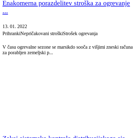
Enakomerna porazdelitev stroška za ogrevanje
...
13. 01. 2022
Prihranki
Nepričakovani stroški
Strošek ogrevanja
V času ogrevalne sezone se marsikdo sooča z višjimi zneski računa
za porabljen zemeljski p...