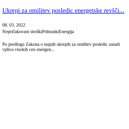
Ukrepi za omilitev posledic energetske revšči...
08. 03. 2022
Nepričakovani stroški
Prihranki
Energija
Po predlogu Zakona o nujnih ukrepih za omilitev posledic zaradi
vpliva visokih cen energen...