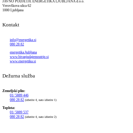
JAVNO PODJETJE ENERGETIKA LJUBLJANA d.o.o.
Verovškova ulica 62
1000 Ljubljana
Kontakt
info@energetika.si
080 28 82
energetika.ljubljana
www.bivanjudajemoutrip.si
www.energetika.si
Dežurna služba
Zemeljski plin:
01/ 5889 446
080 28 82
(izberite 4, nato izberite 1)
Toplota:
01/ 5889 537
080 28 82
(izberite 4, nato izberite 2)