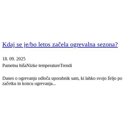
Kdaj se je/bo letos začela ogrevalna sezona?
18. 09. 2025
Pametna hiša
Nizke temperature
Trendi
Danes o ogrevanju odloča uporabnik sam, ki lahko svojo željo po
začetku in koncu ogrevanja...