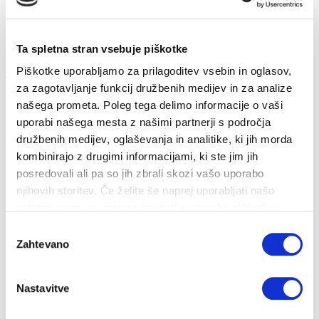
Ta spletna stran vsebuje piškotke
Ukrepi za obvladovanje energetske draginje
Piškotke uporabljamo za prilagoditev vsebin in oglasov,
20...
za zagotavljanje funkcij družbenih medijev in za analize
našega prometa. Poleg tega delimo informacije o vaši
uporabi našega mesta z našimi partnerji s področja
26. 10. 2022
družbenih medijev, oglaševanja in analitike, ki jih morda
Prihranki
Energija
kombinirajo z drugimi informacijami, ki ste jim jih
Zakon o nujnem ukrepu na področju davka na dodano vrednost za
posredovali ali pa so jih zbrali skozi vašo uporabo
omilitev dviga cen energento...
njihovih storitev. Če želite še naprej uporabljati našo
spletno stran, se morate strinjati z uporabo piškotkov.
Izbira
Zahtevano
soglasja
Nastavitve