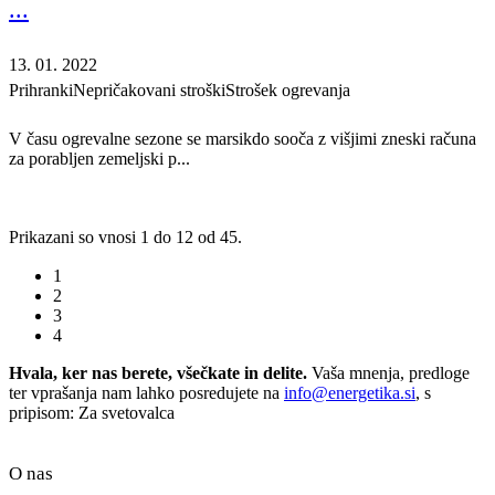
...
13. 01. 2022
Prihranki
Nepričakovani stroški
Strošek ogrevanja
V času ogrevalne sezone se marsikdo sooča z višjimi zneski računa
za porabljen zemeljski p...
Prikazani so vnosi 1 do 12 od 45.
1
2
3
4
Hvala, ker nas berete, všečkate in delite.
Vaša mnenja, predloge
ter vprašanja nam lahko posredujete na
info@energetika.si
, s
pripisom: Za svetovalca
O nas