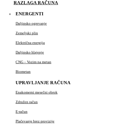
RAZLAGA RAČUNA
ENERGENTI
Daljinsko ogrevanje
Zemeljski plin
Električna energija
Daljinsko hlajenje
CNG – Vozim na metan
Biometan
UPRAVLJANJE RAČUNA
Enakomerni mesečni obrok
Združen račun
E-račun
Plačevanje brez provizije