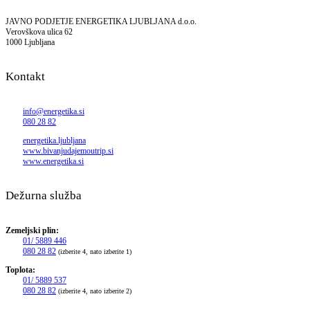
JAVNO PODJETJE ENERGETIKA LJUBLJANA d.o.o.
Verovškova ulica 62
1000 Ljubljana
Kontakt
info@energetika.si
080 28 82
energetika.ljubljana
www.bivanjudajemoutrip.si
www.energetika.si
Dežurna služba
Zemeljski plin:
01/ 5889 446
080 28 82
(izberite 4, nato izberite 1)
Toplota:
01/ 5889 537
080 28 82
(izberite 4, nato izberite 2)