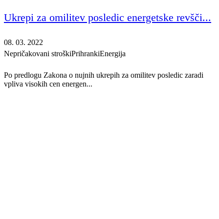
Ukrepi za omilitev posledic energetske revšči...
08. 03. 2022
Nepričakovani stroški
Prihranki
Energija
Po predlogu Zakona o nujnih ukrepih za omilitev posledic zaradi
vpliva visokih cen energen...