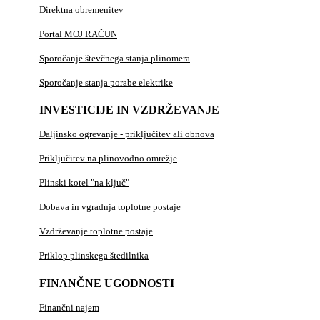
Direktna obremenitev
Portal MOJ RAČUN
Sporočanje števčnega stanja plinomera
Sporočanje stanja porabe elektrike
INVESTICIJE IN VZDRŽEVANJE
Daljinsko ogrevanje - priključitev ali obnova
Priključitev na plinovodno omrežje
Plinski kotel "na ključ"
Dobava in vgradnja toplotne postaje
Vzdrževanje toplotne postaje
Priklop plinskega štedilnika
FINANČNE UGODNOSTI
Finančni najem