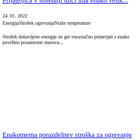
Prijateljica v sosednji ulici ima enako velik...
24. 01. 2022
Energija
Strošek ogrevanja
Nizke temperature
Strošek dobavljene energije ne gre enoznačno primerjati z enako
površino posamezne stanova...
Enakomerna porazdelitev stroška za ogrevanje