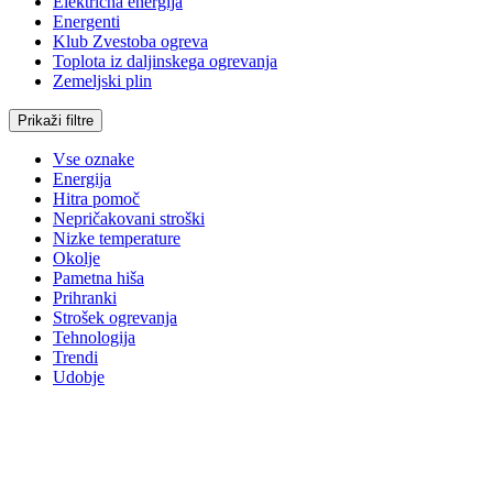
Električna energija
Energenti
Klub Zvestoba ogreva
Toplota iz daljinskega ogrevanja
Zemeljski plin
Prikaži filtre
Vse oznake
Energija
Hitra pomoč
Nepričakovani stroški
Nizke temperature
Okolje
Pametna hiša
Prihranki
Strošek ogrevanja
Tehnologija
Trendi
Udobje