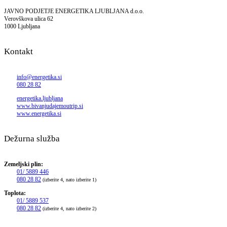
JAVNO PODJETJE ENERGETIKA LJUBLJANA d.o.o.
Verovškova ulica 62
1000 Ljubljana
Kontakt
info@energetika.si
080 28 82
energetika.ljubljana
www.bivanjudajemoutrip.si
www.energetika.si
Dežurna služba
Zemeljski plin:
01/ 5889 446
080 28 82
(izberite 4, nato izberite 1)
Toplota:
01/ 5889 537
080 28 82
(izberite 4, nato izberite 2)