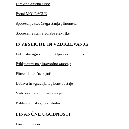
Direktna obremenitev
Portal MOJ RAČUN
Sporočanje števčnega stanja plinomera
Sporočanje stanja porabe elektrike
INVESTICIJE IN VZDRŽEVANJE
Daljinsko ogrevanje - priključitev ali obnova
Priključitev na plinovodno omrežje
Plinski kotel "na ključ"
Dobava in vgradnja toplotne postaje
Vzdrževanje toplotne postaje
Priklop plinskega štedilnika
FINANČNE UGODNOSTI
Finančni najem