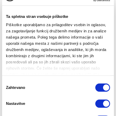
Ta spletna stran vsebuje piškotke
Ukrepi za obvladovanje energetske draginje
Piškotke uporabljamo za prilagoditev vsebin in oglasov,
za zagotavljanje funkcij družbenih medijev in za analize
20...
našega prometa. Poleg tega delimo informacije o vaši
uporabi našega mesta z našimi partnerji s področja
26. 10. 2022
družbenih medijev, oglaševanja in analitike, ki jih morda
Prihranki
Energija
kombinirajo z drugimi informacijami, ki ste jim jih
posredovali ali pa so jih zbrali skozi vašo uporabo
Zakon o nujnem ukrepu na področju davka na dodano vrednost za
omilitev dviga cen energento...
njihovih storitev. Če želite še naprej uporabljati našo
spletno stran, se morate strinjati z uporabo piškotkov.
Izbira
Zahtevano
soglasja
Nastavitve