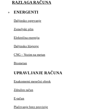
RAZLAGA RAČUNA
ENERGENTI
Daljinsko ogrevanje
Zemeljski plin
Električna energija
Daljinsko hlajenje
CNG – Vozim na metan
Biometan
UPRAVLJANJE RAČUNA
Enakomerni mesečni obrok
Združen račun
E-račun
Plačevanje brez provizije