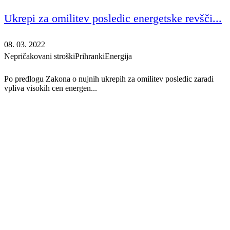
Ukrepi za omilitev posledic energetske revšči...
08. 03. 2022
Nepričakovani stroški
Prihranki
Energija
Po predlogu Zakona o nujnih ukrepih za omilitev posledic zaradi
vpliva visokih cen energen...