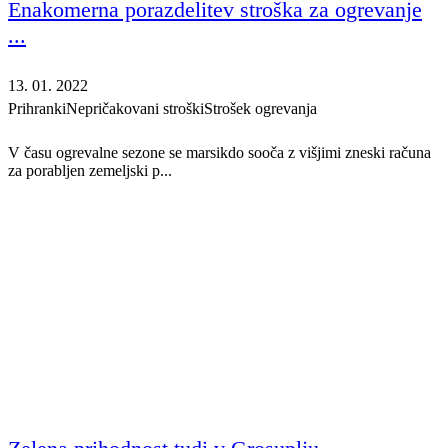
Enakomerna porazdelitev stroška za ogrevanje
...
13. 01. 2022
Prihranki
Nepričakovani stroški
Strošek ogrevanja
V času ogrevalne sezone se marsikdo sooča z višjimi zneski računa
za porabljen zemeljski p...