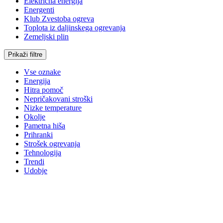
Električna energija
Energenti
Klub Zvestoba ogreva
Toplota iz daljinskega ogrevanja
Zemeljski plin
Prikaži filtre
Vse oznake
Energija
Hitra pomoč
Nepričakovani stroški
Nizke temperature
Okolje
Pametna hiša
Prihranki
Strošek ogrevanja
Tehnologija
Trendi
Udobje