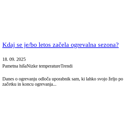
Kdaj se je/bo letos začela ogrevalna sezona?
18. 09. 2025
Pametna hiša
Nizke temperature
Trendi
Danes o ogrevanju odloča uporabnik sam, ki lahko svojo željo po
začetku in koncu ogrevanja...