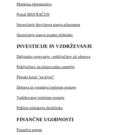
Direktna obremenitev
Portal MOJ RAČUN
Sporočanje števčnega stanja plinomera
Sporočanje stanja porabe elektrike
INVESTICIJE IN VZDRŽEVANJE
Daljinsko ogrevanje - priključitev ali obnova
Priključitev na plinovodno omrežje
Plinski kotel "na ključ"
Dobava in vgradnja toplotne postaje
Vzdrževanje toplotne postaje
Priklop plinskega štedilnika
FINANČNE UGODNOSTI
Finančni najem