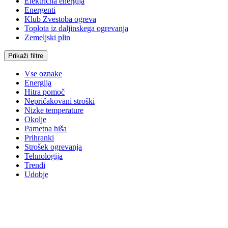
Električna energija
Energenti
Klub Zvestoba ogreva
Toplota iz daljinskega ogrevanja
Zemeljski plin
Prikaži filtre
Vse oznake
Energija
Hitra pomoč
Nepričakovani stroški
Nizke temperature
Okolje
Pametna hiša
Prihranki
Strošek ogrevanja
Tehnologija
Trendi
Udobje