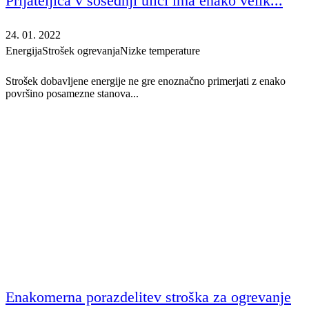
Prijateljica v sosednji ulici ima enako velik...
24. 01. 2022
Energija
Strošek ogrevanja
Nizke temperature
Strošek dobavljene energije ne gre enoznačno primerjati z enako
površino posamezne stanova...
Enakomerna porazdelitev stroška za ogrevanje