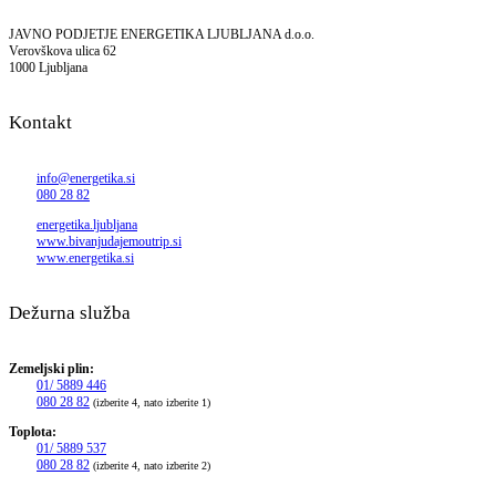
JAVNO PODJETJE ENERGETIKA LJUBLJANA d.o.o.
Verovškova ulica 62
1000 Ljubljana
Kontakt
info@energetika.si
080 28 82
energetika.ljubljana
www.bivanjudajemoutrip.si
www.energetika.si
Dežurna služba
Zemeljski plin:
01/ 5889 446
080 28 82
(izberite 4, nato izberite 1)
Toplota:
01/ 5889 537
080 28 82
(izberite 4, nato izberite 2)