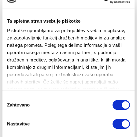
Ta spletna stran vsebuje piškotke
Piškotke uporabljamo za prilagoditev vsebin in oglasov,
Kako varčevati v kuhinji?
za zagotavljanje funkcij družbenih medijev in za analize
našega prometa. Poleg tega delimo informacije o vaši
18. 11. 2022
uporabi našega mesta z našimi partnerji s področja
Prihranki
Energija
družbenih medijev, oglaševanja in analitike, ki jih morda
kombinirajo z drugimi informacijami, ki ste jim jih
Varčujemo lahko tudi pri kuhanju in pečenju. Poglejmo nekaj
ukrepov, s katerimi lahko prih...
posredovali ali pa so jih zbrali skozi vašo uporabo
njihovih storitev. Če želite še naprej uporabljati našo
spletno stran, se morate strinjati z uporabo piškotkov.
Izbira
Zahtevano
soglasja
Nastavitve