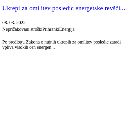
Ukrepi za omilitev posledic energetske revšči...
08. 03. 2022
Nepričakovani stroški
Prihranki
Energija
Po predlogu Zakona o nujnih ukrepih za omilitev posledic zaradi
vpliva visokih cen energen...