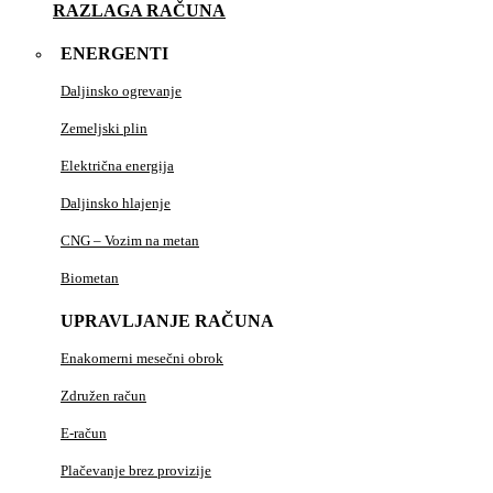
RAZLAGA RAČUNA
ENERGENTI
Daljinsko ogrevanje
Zemeljski plin
Električna energija
Daljinsko hlajenje
CNG – Vozim na metan
Biometan
UPRAVLJANJE RAČUNA
Enakomerni mesečni obrok
Združen račun
E-račun
Plačevanje brez provizije