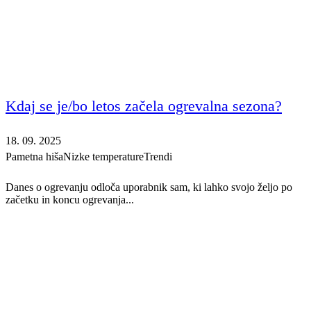
Kdaj se je/bo letos začela ogrevalna sezona?
18. 09. 2025
Pametna hiša
Nizke temperature
Trendi
Danes o ogrevanju odloča uporabnik sam, ki lahko svojo željo po
začetku in koncu ogrevanja...