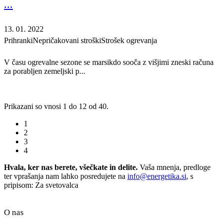
...
13. 01. 2022
Prihranki
Nepričakovani stroški
Strošek ogrevanja
V času ogrevalne sezone se marsikdo sooča z višjimi zneski računa
za porabljen zemeljski p...
Prikazani so vnosi 1 do 12 od 40.
1
2
3
4
Hvala, ker nas berete, všečkate in delite.
Vaša mnenja, predloge
ter vprašanja nam lahko posredujete na
info@energetika.si
, s
pripisom: Za svetovalca
O nas