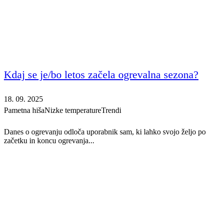
Kdaj se je/bo letos začela ogrevalna sezona?
18. 09. 2025
Pametna hiša
Nizke temperature
Trendi
Danes o ogrevanju odloča uporabnik sam, ki lahko svojo željo po
začetku in koncu ogrevanja...