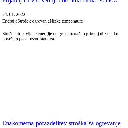
Prijateljica v sosednji ulici ima enako velik...
24. 01. 2022
Energija
Strošek ogrevanja
Nizke temperature
Strošek dobavljene energije ne gre enoznačno primerjati z enako
površino posamezne stanova...
Enakomerna porazdelitev stroška za ogrevanje