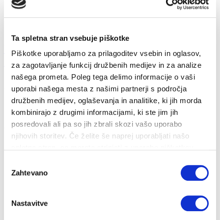
Ta spletna stran vsebuje piškotke
Ukrepi za obvladovanje energetske draginje
Piškotke uporabljamo za prilagoditev vsebin in oglasov,
20...
za zagotavljanje funkcij družbenih medijev in za analize
našega prometa. Poleg tega delimo informacije o vaši
26. 10. 2022
uporabi našega mesta z našimi partnerji s področja
Prihranki
Energija
družbenih medijev, oglaševanja in analitike, ki jih morda
kombinirajo z drugimi informacijami, ki ste jim jih
Zakon o nujnem ukrepu na področju davka na dodano vrednost za
posredovali ali pa so jih zbrali skozi vašo uporabo
omilitev dviga cen energento...
njihovih storitev. Če želite še naprej uporabljati našo
spletno stran, se morate strinjati z uporabo piškotkov.
Izbira
Zahtevano
soglasja
Nastavitve