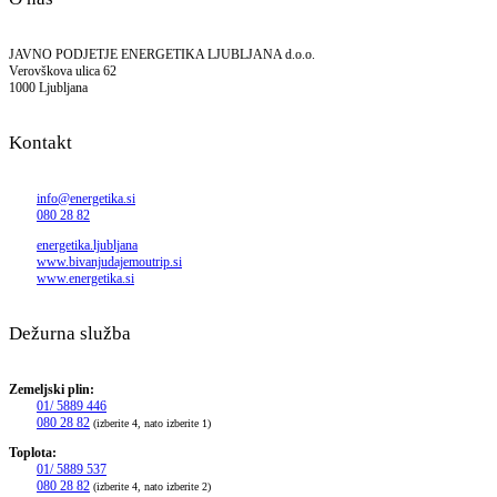
JAVNO PODJETJE ENERGETIKA LJUBLJANA d.o.o.
Verovškova ulica 62
1000 Ljubljana
Kontakt
info@energetika.si
080 28 82
energetika.ljubljana
www.bivanjudajemoutrip.si
www.energetika.si
Dežurna služba
Zemeljski plin:
01/ 5889 446
080 28 82
(izberite 4, nato izberite 1)
Toplota:
01/ 5889 537
080 28 82
(izberite 4, nato izberite 2)