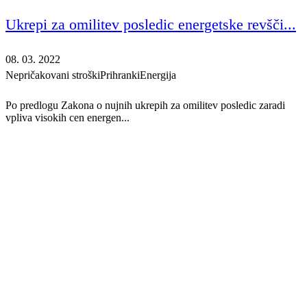
Ukrepi za omilitev posledic energetske revšči...
08. 03. 2022
Nepričakovani stroški
Prihranki
Energija
Po predlogu Zakona o nujnih ukrepih za omilitev posledic zaradi
vpliva visokih cen energen...