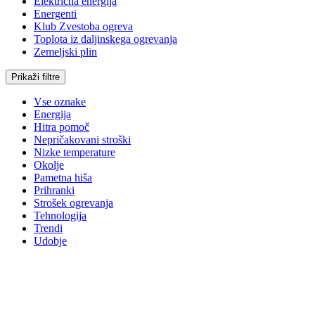
Električna energija
Energenti
Klub Zvestoba ogreva
Toplota iz daljinskega ogrevanja
Zemeljski plin
Prikaži filtre
Vse oznake
Energija
Hitra pomoč
Nepričakovani stroški
Nizke temperature
Okolje
Pametna hiša
Prihranki
Strošek ogrevanja
Tehnologija
Trendi
Udobje