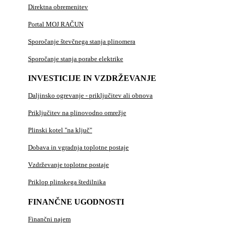
Direktna obremenitev
Portal MOJ RAČUN
Sporočanje števčnega stanja plinomera
Sporočanje stanja porabe elektrike
INVESTICIJE IN VZDRŽEVANJE
Daljinsko ogrevanje - priključitev ali obnova
Priključitev na plinovodno omrežje
Plinski kotel "na ključ"
Dobava in vgradnja toplotne postaje
Vzdrževanje toplotne postaje
Priklop plinskega štedilnika
FINANČNE UGODNOSTI
Finančni najem