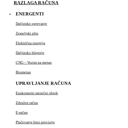
RAZLAGA RAČUNA
ENERGENTI
Daljinsko ogrevanje
Zemeljski plin
Električna energija
Daljinsko hlajenje
CNG – Vozim na metan
Biometan
UPRAVLJANJE RAČUNA
Enakomerni mesečni obrok
Združen račun
E-račun
Plačevanje brez provizije