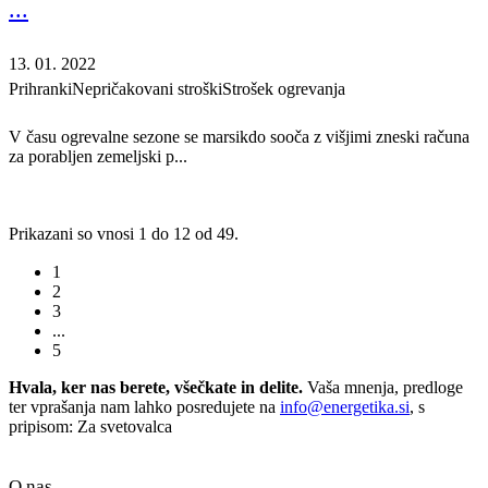
...
13. 01. 2022
Prihranki
Nepričakovani stroški
Strošek ogrevanja
V času ogrevalne sezone se marsikdo sooča z višjimi zneski računa
za porabljen zemeljski p...
Prikazani so vnosi 1 do 12 od 49.
1
2
3
...
5
Hvala, ker nas berete, všečkate in delite.
Vaša mnenja, predloge
ter vprašanja nam lahko posredujete na
info@energetika.si
, s
pripisom: Za svetovalca
O nas