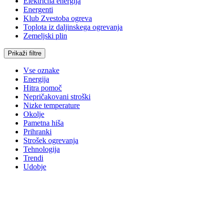
Električna energija
Energenti
Klub Zvestoba ogreva
Toplota iz daljinskega ogrevanja
Zemeljski plin
Prikaži filtre
Vse oznake
Energija
Hitra pomoč
Nepričakovani stroški
Nizke temperature
Okolje
Pametna hiša
Prihranki
Strošek ogrevanja
Tehnologija
Trendi
Udobje