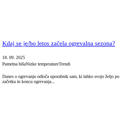
Kdaj se je/bo letos začela ogrevalna sezona?
18. 09. 2025
Pametna hiša
Nizke temperature
Trendi
Danes o ogrevanju odloča uporabnik sam, ki lahko svojo željo po
začetku in koncu ogrevanja...