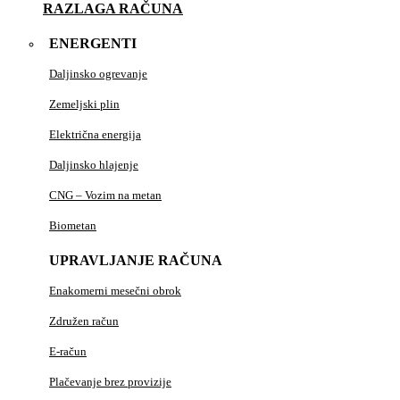
RAZLAGA RAČUNA
ENERGENTI
Daljinsko ogrevanje
Zemeljski plin
Električna energija
Daljinsko hlajenje
CNG – Vozim na metan
Biometan
UPRAVLJANJE RAČUNA
Enakomerni mesečni obrok
Združen račun
E-račun
Plačevanje brez provizije