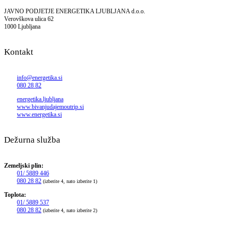
JAVNO PODJETJE ENERGETIKA LJUBLJANA d.o.o.
Verovškova ulica 62
1000 Ljubljana
Kontakt
info@energetika.si
080 28 82
energetika.ljubljana
www.bivanjudajemoutrip.si
www.energetika.si
Dežurna služba
Zemeljski plin:
01/ 5889 446
080 28 82
(izberite 4, nato izberite 1)
Toplota:
01/ 5889 537
080 28 82
(izberite 4, nato izberite 2)