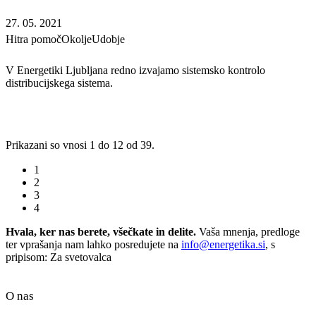
27. 05. 2021
Hitra pomoč
Okolje
Udobje
V Energetiki Ljubljana redno izvajamo sistemsko kontrolo
distribucijskega sistema.
Prikazani so vnosi 1 do 12 od 39.
1
2
3
4
Hvala, ker nas berete, všečkate in delite.
Vaša mnenja, predloge
ter vprašanja nam lahko posredujete na
info@energetika.si
, s
pripisom: Za svetovalca
O nas