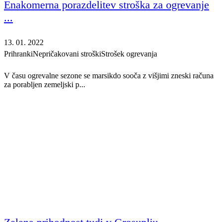
Enakomerna porazdelitev stroška za ogrevanje
...
13. 01. 2022
Prihranki
Nepričakovani stroški
Strošek ogrevanja
V času ogrevalne sezone se marsikdo sooča z višjimi zneski računa
za porabljen zemeljski p...