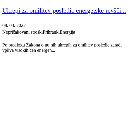
Ukrepi za omilitev posledic energetske revšči...
08. 03. 2022
Nepričakovani stroški
Prihranki
Energija
Po predlogu Zakona o nujnih ukrepih za omilitev posledic zaradi
vpliva visokih cen energen...