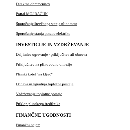
Direktna obremenitev
Portal MOJ RAČUN
Sporočanje števčnega stanja plinomera
Sporočanje stanja porabe elektrike
INVESTICIJE IN VZDRŽEVANJE
Daljinsko ogrevanje - priključitev ali obnova
Priključitev na plinovodno omrežje
Plinski kotel "na ključ"
Dobava in vgradnja toplotne postaje
Vzdrževanje toplotne postaje
Priklop plinskega štedilnika
FINANČNE UGODNOSTI
Finančni najem