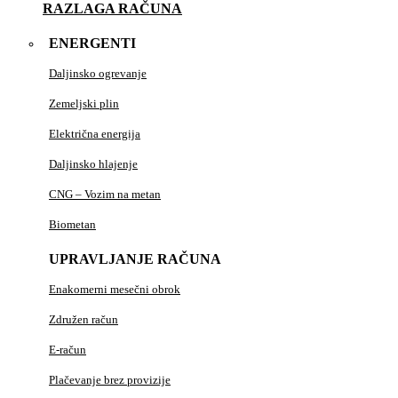
RAZLAGA RAČUNA
ENERGENTI
Daljinsko ogrevanje
Zemeljski plin
Električna energija
Daljinsko hlajenje
CNG – Vozim na metan
Biometan
UPRAVLJANJE RAČUNA
Enakomerni mesečni obrok
Združen račun
E-račun
Plačevanje brez provizije