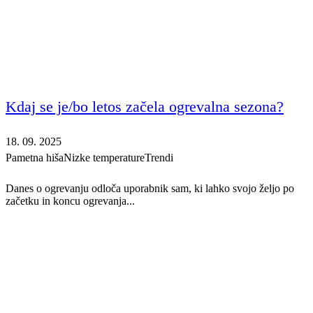
Kdaj se je/bo letos začela ogrevalna sezona?
18. 09. 2025
Pametna hiša
Nizke temperature
Trendi
Danes o ogrevanju odloča uporabnik sam, ki lahko svojo željo po
začetku in koncu ogrevanja...