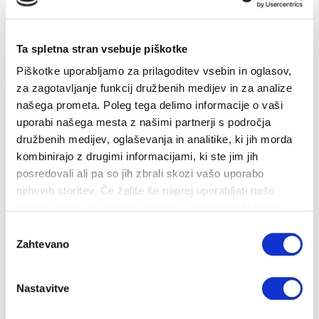
Ta spletna stran vsebuje piškotke
Piškotke uporabljamo za prilagoditev vsebin in oglasov,
Kako varčevati v kuhinji?
za zagotavljanje funkcij družbenih medijev in za analize
našega prometa. Poleg tega delimo informacije o vaši
18. 11. 2022
uporabi našega mesta z našimi partnerji s področja
Prihranki
Energija
družbenih medijev, oglaševanja in analitike, ki jih morda
kombinirajo z drugimi informacijami, ki ste jim jih
Varčujemo lahko tudi pri kuhanju in pečenju. Poglejmo nekaj
ukrepov, s katerimi lahko prih...
posredovali ali pa so jih zbrali skozi vašo uporabo
njihovih storitev. Če želite še naprej uporabljati našo
spletno stran, se morate strinjati z uporabo piškotkov.
Izbira
Zahtevano
soglasja
Nastavitve