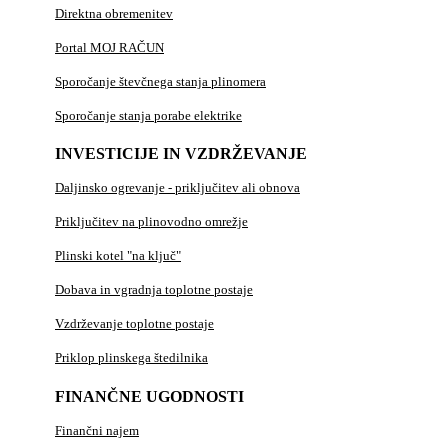
Direktna obremenitev
Portal MOJ RAČUN
Sporočanje števčnega stanja plinomera
Sporočanje stanja porabe elektrike
INVESTICIJE IN VZDRŽEVANJE
Daljinsko ogrevanje - priključitev ali obnova
Priključitev na plinovodno omrežje
Plinski kotel "na ključ"
Dobava in vgradnja toplotne postaje
Vzdrževanje toplotne postaje
Priklop plinskega štedilnika
FINANČNE UGODNOSTI
Finančni najem