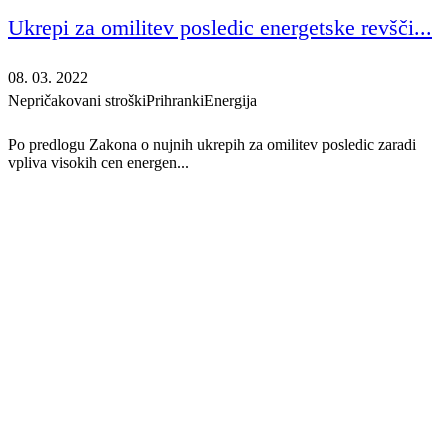
Ukrepi za omilitev posledic energetske revšči...
08. 03. 2022
Nepričakovani stroški
Prihranki
Energija
Po predlogu Zakona o nujnih ukrepih za omilitev posledic zaradi
vpliva visokih cen energen...