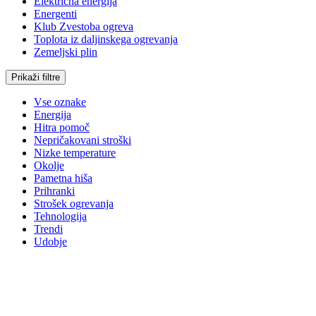
Električna energija
Energenti
Klub Zvestoba ogreva
Toplota iz daljinskega ogrevanja
Zemeljski plin
Prikaži filtre
Vse oznake
Energija
Hitra pomoč
Nepričakovani stroški
Nizke temperature
Okolje
Pametna hiša
Prihranki
Strošek ogrevanja
Tehnologija
Trendi
Udobje