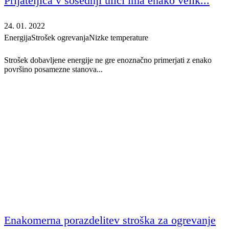
Prijateljica v sosednji ulici ima enako velik...
24. 01. 2022
Energija
Strošek ogrevanja
Nizke temperature
Strošek dobavljene energije ne gre enoznačno primerjati z enako
površino posamezne stanova...
Enakomerna porazdelitev stroška za ogrevanje