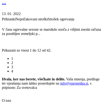
...
13. 01. 2022
Prihranki
Nepričakovani stroški
Strošek ogrevanja
V času ogrevalne sezone se marsikdo sooča z višjimi zneski računa
za porabljen zemeljski p...
Prikazani so vnosi 1 do 12 od 42.
1
2
3
4
Hvala, ker nas berete, všečkate in delite.
Vaša mnenja, predloge
ter vprašanja nam lahko posredujete na
info@energetika.si
, s
pripisom: Za svetovalca
O nas