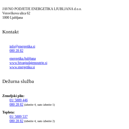
JAVNO PODJETJE ENERGETIKA LJUBLJANA d.o.o.
Verovškova ulica 62
1000 Ljubljana
Kontakt
info@energetika.si
080 28 82
energetika.ljubljana
www.bivanjudajemoutrip.si
www.energetika.si
Dežurna služba
Zemeljski plin:
01/ 5889 446
080 28 82
(izberite 4, nato izberite 1)
Toplota:
01/ 5889 537
080 28 82
(izberite 4, nato izberite 2)