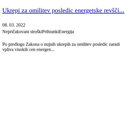
Ukrepi za omilitev posledic energetske revšči...
08. 03. 2022
Nepričakovani stroški
Prihranki
Energija
Po predlogu Zakona o nujnih ukrepih za omilitev posledic zaradi
vpliva visokih cen energen...