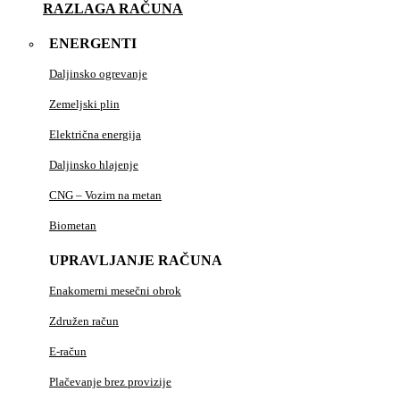
RAZLAGA RAČUNA
ENERGENTI
Daljinsko ogrevanje
Zemeljski plin
Električna energija
Daljinsko hlajenje
CNG – Vozim na metan
Biometan
UPRAVLJANJE RAČUNA
Enakomerni mesečni obrok
Združen račun
E-račun
Plačevanje brez provizije