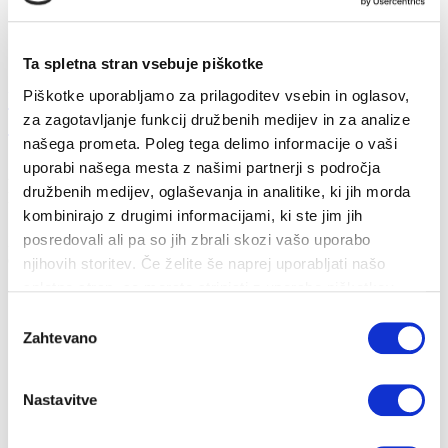
Ta spletna stran vsebuje piškotke
Ukrepi za obvladovanje energetske draginje
Piškotke uporabljamo za prilagoditev vsebin in oglasov,
za zagotavljanje funkcij družbenih medijev in za analize
20...
našega prometa. Poleg tega delimo informacije o vaši
uporabi našega mesta z našimi partnerji s področja
26. 10. 2022
družbenih medijev, oglaševanja in analitike, ki jih morda
Prihranki
Energija
kombinirajo z drugimi informacijami, ki ste jim jih
posredovali ali pa so jih zbrali skozi vašo uporabo
Zakon o nujnem ukrepu na področju davka na dodano vrednost za
omilitev dviga cen energento...
njihovih storitev. Če želite še naprej uporabljati našo
spletno stran, se morate strinjati z uporabo piškotkov.
Izbira
Zahtevano
soglasja
Nastavitve