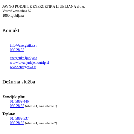
JAVNO PODJETJE ENERGETIKA LJUBLJANA d.o.o.
Verovškova ulica 62
1000 Ljubljana
Kontakt
info@energetika.si
080 28 82
energetika.ljubljana
www.bivanjudajemoutrip.si
www.energetika.si
Dežurna služba
Zemeljski plin:
01/ 5889 446
080 28 82
(izberite 4, nato izberite 1)
Toplota:
01/ 5889 537
080 28 82
(izberite 4, nato izberite 2)