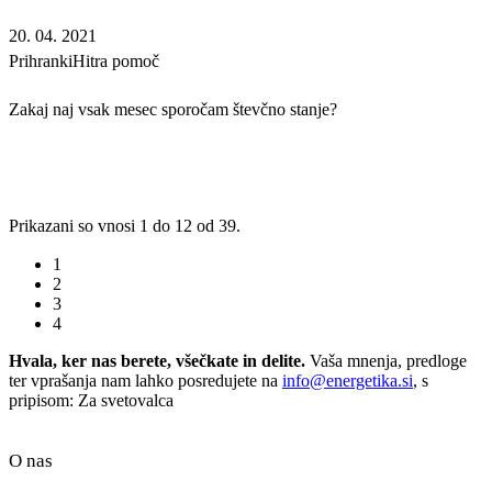
20. 04. 2021
Prihranki
Hitra pomoč
Zakaj naj vsak mesec sporočam števčno stanje?
Prikazani so vnosi 1 do 12 od 39.
1
2
3
4
Hvala, ker nas berete, všečkate in delite.
Vaša mnenja, predloge
ter vprašanja nam lahko posredujete na
info@energetika.si
, s
pripisom: Za svetovalca
O nas