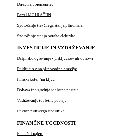
Direktna obremenitev
Portal MOJ RAČUN
Sporočanje števčnega stanja plinomera
Sporočanje stanja porabe elektrike
INVESTICIJE IN VZDRŽEVANJE
Daljinsko ogrevanje - priključitev ali obnova
Priključitev na plinovodno omrežje
Plinski kotel "na ključ"
Dobava in vgradnja toplotne postaje
Vzdrževanje toplotne postaje
Priklop plinskega štedilnika
FINANČNE UGODNOSTI
Finančni najem