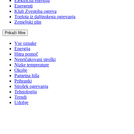
Električna energija
Energenti
Klub Zvestoba ogreva
Toplota iz daljinskega ogrevanja
Zemeljski plin
Prikaži filtre
Vse oznake
Energija
Hitra pomoč
Nepričakovani stroški
Nizke temperature
Okolje
Pametna hiša
Prihranki
Strošek ogrevanja
Tehnologija
Trendi
Udobje