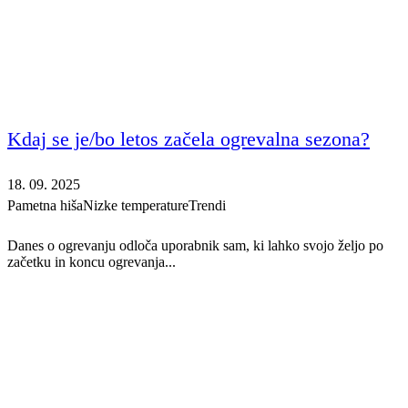
Kdaj se je/bo letos začela ogrevalna sezona?
18. 09. 2025
Pametna hiša
Nizke temperature
Trendi
Danes o ogrevanju odloča uporabnik sam, ki lahko svojo željo po
začetku in koncu ogrevanja...