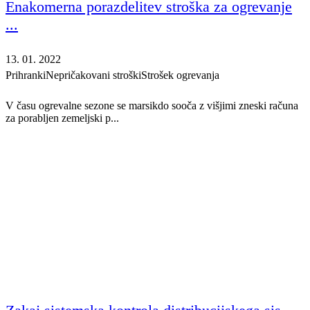
Enakomerna porazdelitev stroška za ogrevanje
...
13. 01. 2022
Prihranki
Nepričakovani stroški
Strošek ogrevanja
V času ogrevalne sezone se marsikdo sooča z višjimi zneski računa
za porabljen zemeljski p...