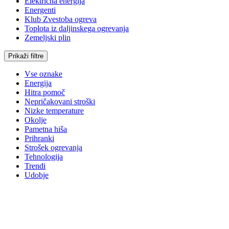
Električna energija
Energenti
Klub Zvestoba ogreva
Toplota iz daljinskega ogrevanja
Zemeljski plin
Prikaži filtre
Vse oznake
Energija
Hitra pomoč
Nepričakovani stroški
Nizke temperature
Okolje
Pametna hiša
Prihranki
Strošek ogrevanja
Tehnologija
Trendi
Udobje