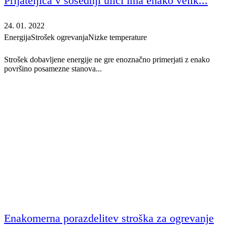
Prijateljica v sosednji ulici ima enako velik...
24. 01. 2022
Energija
Strošek ogrevanja
Nizke temperature
Strošek dobavljene energije ne gre enoznačno primerjati z enako
površino posamezne stanova...
Enakomerna porazdelitev stroška za ogrevanje