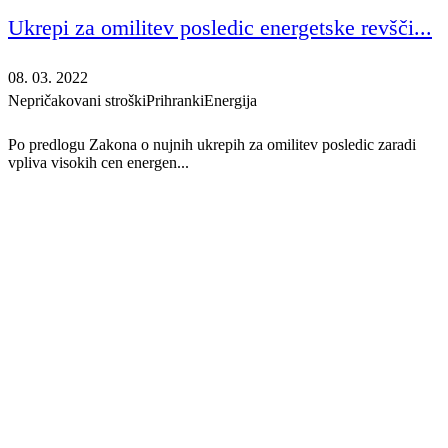
Ukrepi za omilitev posledic energetske revšči...
08. 03. 2022
Nepričakovani stroški
Prihranki
Energija
Po predlogu Zakona o nujnih ukrepih za omilitev posledic zaradi
vpliva visokih cen energen...