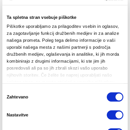
Ta spletna stran vsebuje piškotke
Piškotke uporabljamo za prilagoditev vsebin in oglasov,
Kako varčevati v kuhinji?
za zagotavljanje funkcij družbenih medijev in za analize
našega prometa. Poleg tega delimo informacije o vaši
18. 11. 2022
uporabi našega mesta z našimi partnerji s področja
Prihranki
Energija
družbenih medijev, oglaševanja in analitike, ki jih morda
kombinirajo z drugimi informacijami, ki ste jim jih
Varčujemo lahko tudi pri kuhanju in pečenju. Poglejmo nekaj
posredovali ali pa so jih zbrali skozi vašo uporabo
ukrepov, s katerimi lahko prih...
njihovih storitev. Če želite še naprej uporabljati našo
spletno stran, se morate strinjati z uporabo piškotkov.
Izbira
Zahtevano
soglasja
Nastavitve