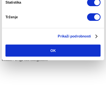
Statistika
Trženje
Ukrepi za obvladovanje energetske draginje
20...
Prikaži podrobnosti
26. 10. 2022
Prihranki
Energija
OK
Zakon o nujnem ukrepu na področju davka na dodano vrednost za
omilitev dviga cen energento...