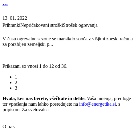
...
13. 01. 2022
Prihranki
Nepričakovani stroški
Strošek ogrevanja
V času ogrevalne sezone se marsikdo sooča z višjimi zneski računa
za porabljen zemeljski p...
Prikazani so vnosi 1 do 12 od 36.
1
2
3
Hvala, ker nas berete, všečkate in delite.
Vaša mnenja, predloge
ter vprašanja nam lahko posredujete na
info@energetika.si
, s
pripisom: Za svetovalca
O nas