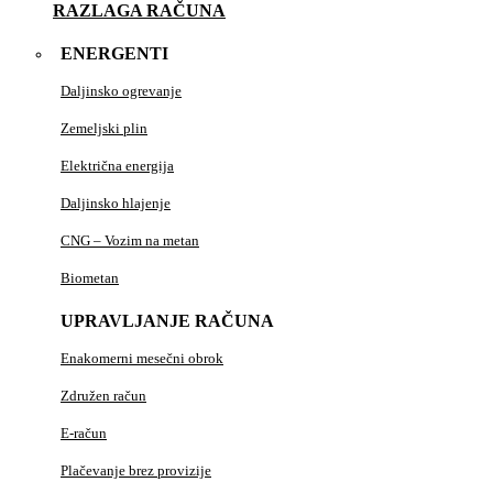
RAZLAGA RAČUNA
ENERGENTI
Daljinsko ogrevanje
Zemeljski plin
Električna energija
Daljinsko hlajenje
CNG – Vozim na metan
Biometan
UPRAVLJANJE RAČUNA
Enakomerni mesečni obrok
Združen račun
E-račun
Plačevanje brez provizije