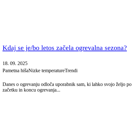
Kdaj se je/bo letos začela ogrevalna sezona?
18. 09. 2025
Pametna hiša
Nizke temperature
Trendi
Danes o ogrevanju odloča uporabnik sam, ki lahko svojo željo po
začetku in koncu ogrevanja...