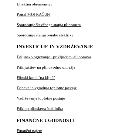
Direktna obremenitev
Portal MOJ RAČUN
Sporočanje števčnega stanja plinomera
Sporočanje stanja porabe elektrike
INVESTICIJE IN VZDRŽEVANJE
Daljinsko ogrevanje - priključitev ali obnova
Priključitev na plinovodno omrežje
Plinski kotel "na ključ"
Dobava in vgradnja toplotne postaje
Vzdrževanje toplotne postaje
Priklop plinskega štedilnika
FINANČNE UGODNOSTI
Finančni najem