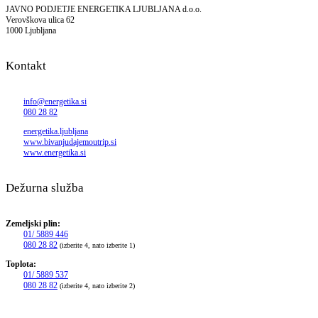
JAVNO PODJETJE ENERGETIKA LJUBLJANA d.o.o.
Verovškova ulica 62
1000 Ljubljana
Kontakt
info@energetika.si
080 28 82
energetika.ljubljana
www.bivanjudajemoutrip.si
www.energetika.si
Dežurna služba
Zemeljski plin:
01/ 5889 446
080 28 82
(izberite 4, nato izberite 1)
Toplota:
01/ 5889 537
080 28 82
(izberite 4, nato izberite 2)