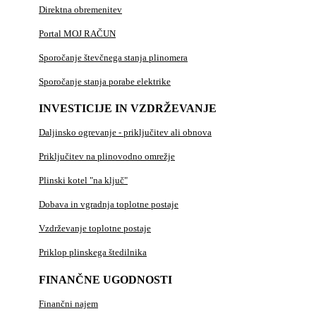
Direktna obremenitev
Portal MOJ RAČUN
Sporočanje števčnega stanja plinomera
Sporočanje stanja porabe elektrike
INVESTICIJE IN VZDRŽEVANJE
Daljinsko ogrevanje - priključitev ali obnova
Priključitev na plinovodno omrežje
Plinski kotel "na ključ"
Dobava in vgradnja toplotne postaje
Vzdrževanje toplotne postaje
Priklop plinskega štedilnika
FINANČNE UGODNOSTI
Finančni najem