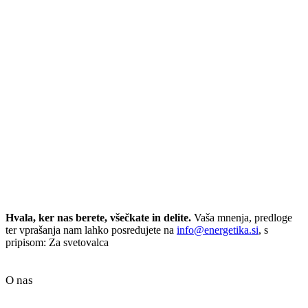
Hvala, ker nas berete, všečkate in delite.
Vaša mnenja, predloge
ter vprašanja nam lahko posredujete na
info@energetika.si
, s
pripisom: Za svetovalca
O nas