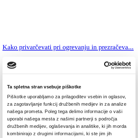
Kako privarčevati pri ogrevanju in prezračeva...
04. 02. 2025
Strošek ogrevanja
Energija
Prihranki
Z različnimi ukrepi pri ogrevanju, kuhanju, uporabi malih
Ta spletna stran vsebuje piškotke
gospodinjskih aparatih in razsve...
Piškotke uporabljamo za prilagoditev vsebin in oglasov,
za zagotavljanje funkcij družbenih medijev in za analize
našega prometa. Poleg tega delimo informacije o vaši
uporabi našega mesta z našimi partnerji s področja
družbenih medijev, oglaševanja in analitike, ki jih morda
kombinirajo z drugimi informacijami, ki ste jim jih