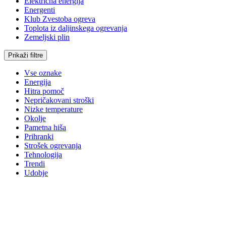
Električna energija
Energenti
Klub Zvestoba ogreva
Toplota iz daljinskega ogrevanja
Zemeljski plin
Prikaži filtre
Vse oznake
Energija
Hitra pomoč
Nepričakovani stroški
Nizke temperature
Okolje
Pametna hiša
Prihranki
Strošek ogrevanja
Tehnologija
Trendi
Udobje