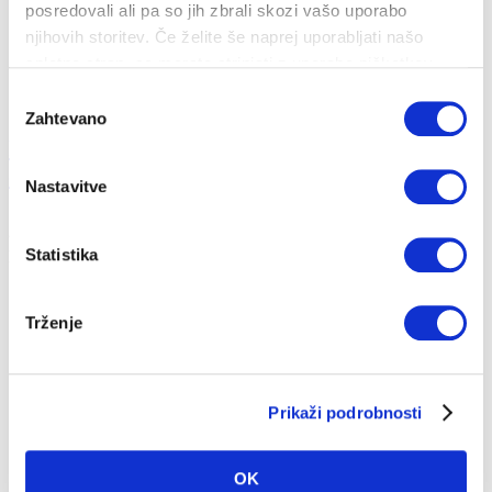
posredovali ali pa so jih zbrali skozi vašo uporabo
njihovih storitev. Če želite še naprej uporabljati našo
spletno stran, se morate strinjati z uporabo piškotkov.
Izbira
Zahtevano
soglasja
Računi za elektriko - spremembe zaradi nove
o...
Nastavitve
29. 10. 2024
Statistika
Energija
Hitra pomoč
Trženje
Prikaži podrobnosti
OK