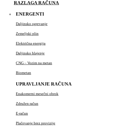
RAZLAGA RAČUNA
ENERGENTI
Daljinsko ogrevanje
Zemeljski plin
Električna energija
Daljinsko hlajenje
CNG – Vozim na metan
Biometan
UPRAVLJANJE RAČUNA
Enakomerni mesečni obrok
Združen račun
E-račun
Plačevanje brez provizije