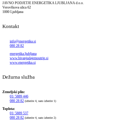
JAVNO PODJETJE ENERGETIKA LJUBLJANA d.o.o.
Verovškova ulica 62
1000 Ljubljana
Kontakt
info@energetika.si
080 28 82
energetika.ljubljana
www.bivanjudajemoutrip.si
www.energetika.si
Dežurna služba
Zemeljski plin:
01/ 5889 446
080 28 82
(izberite 4, nato izberite 1)
Toplota:
01/ 5889 537
080 28 82
(izberite 4, nato izberite 2)