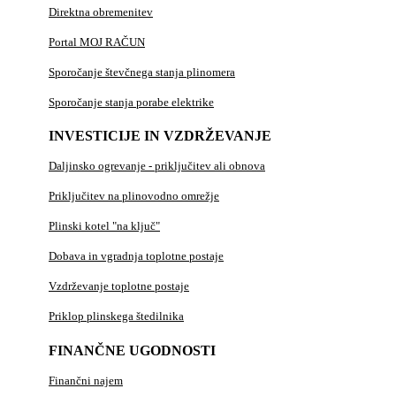
Direktna obremenitev
Portal MOJ RAČUN
Sporočanje števčnega stanja plinomera
Sporočanje stanja porabe elektrike
INVESTICIJE IN VZDRŽEVANJE
Daljinsko ogrevanje - priključitev ali obnova
Priključitev na plinovodno omrežje
Plinski kotel "na ključ"
Dobava in vgradnja toplotne postaje
Vzdrževanje toplotne postaje
Priklop plinskega štedilnika
FINANČNE UGODNOSTI
Finančni najem