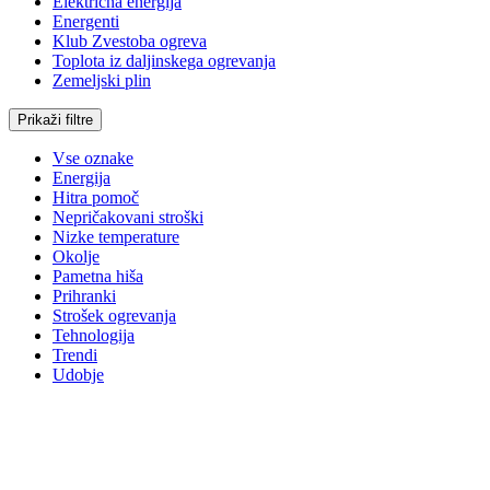
Električna energija
Energenti
Klub Zvestoba ogreva
Toplota iz daljinskega ogrevanja
Zemeljski plin
Prikaži filtre
Vse oznake
Energija
Hitra pomoč
Nepričakovani stroški
Nizke temperature
Okolje
Pametna hiša
Prihranki
Strošek ogrevanja
Tehnologija
Trendi
Udobje