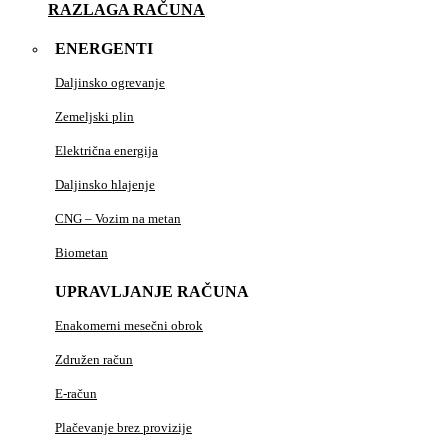
RAZLAGA RAČUNA
ENERGENTI
Daljinsko ogrevanje
Zemeljski plin
Električna energija
Daljinsko hlajenje
CNG – Vozim na metan
Biometan
UPRAVLJANJE RAČUNA
Enakomerni mesečni obrok
Združen račun
E-račun
Plačevanje brez provizije