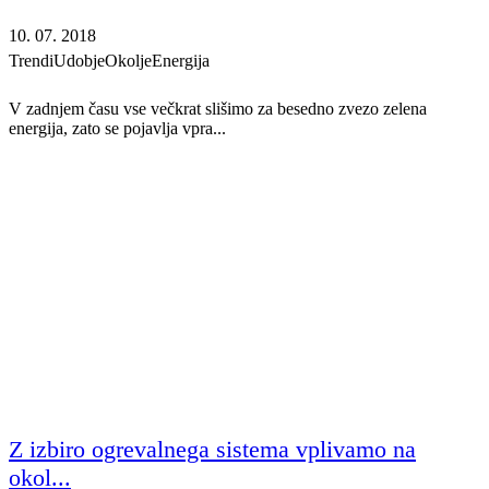
10. 07. 2018
Trendi
Udobje
Okolje
Energija
V zadnjem času vse večkrat slišimo za besedno zvezo zelena
energija, zato se pojavlja vpra...
Z izbiro ogrevalnega sistema vplivamo na
okol...