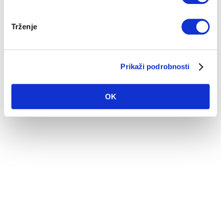
Trženje
Dobra novica – še en korak bližje k umiku pre...
Prikaži podrobnosti
11. 04. 2019
Energija
Tehnologija
OK
Dne 3. 4. 2019 smo podpisali pogodbo za dobavo glavne
tehnološke opreme, s katero se bo zg...