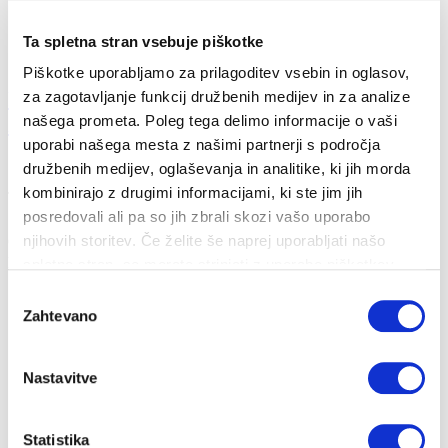
Ta spletna stran vsebuje piškotke
Piškotke uporabljamo za prilagoditev vsebin in oglasov,
Priporočila za zmanjšanje onesnaževanja
za zagotavljanje funkcij družbenih medijev in za analize
zraka...
našega prometa. Poleg tega delimo informacije o vaši
uporabi našega mesta z našimi partnerji s področja
družbenih medijev, oglaševanja in analitike, ki jih morda
17. 10. 2019
kombinirajo z drugimi informacijami, ki ste jim jih
Trendi
Okolje
Tehnologija
Energija
Pametna hiša
posredovali ali pa so jih zbrali skozi vašo uporabo
njihovih storitev. Če želite še naprej uporabljati našo
Omejevanje rabe lesne biomase kot energenta v gospodinjstvih,
predvsem na podeželju, kjer ...
spletno stran, se morate strinjati z uporabo piškotkov.
Izbira
Zahtevano
soglasja
Nastavitve
Statistika