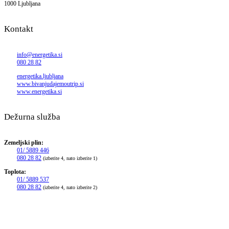
1000 Ljubljana
Kontakt
info@energetika.si
080 28 82
energetika.ljubljana
www.bivanjudajemoutrip.si
www.energetika.si
Dežurna služba
Zemeljski plin:
01/ 5889 446
080 28 82
(izberite 4, nato izberite 1)
Toplota:
01/ 5889 537
080 28 82
(izberite 4, nato izberite 2)