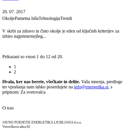
20. 07. 2017
Okolje
Pametna hiša
Tehnologija
Trendi
V skrbi za zdravo in čisto okolje je eden od ključnih kriterijev za
izbiro najprimernejšeg...
Prikazani so vnosi 1 do 12 od 20.
1
2
Hvala, ker nas berete, všečkate in delite.
Vaša mnenja, predloge
ter vprašanja nam lahko posredujete na
info@energetika.si
, s
pripisom: Za svetovalca
O nas
JAVNO PODJETJE ENERGETIKA LJUBLJANA d.o.o.
Verovškova ulica 62